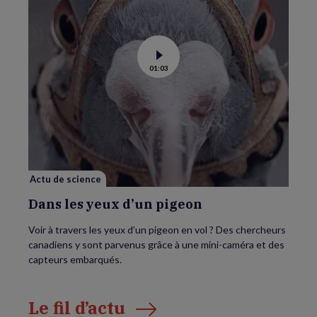
Voir
01:03
la
vidéo
de
Dans
les
yeux
d’un
pigeon
Actu de science
Dans les yeux d’un pigeon
Voir à travers les yeux d’un pigeon en vol ? Des chercheurs
canadiens y sont parvenus grâce à une mini-caméra et des
capteurs embarqués.
Le fil d’actu