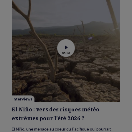
Voir
05:23
la
vidéo
de
El
Niño
:
vers
des
risques
météo
extrêmes
pour
Interviews
l’été
2026
?
El Niño : vers des risques météo
extrêmes pour l’été 2026 ?
El Niño, une menace au coeur du Pacifique qui pourrait