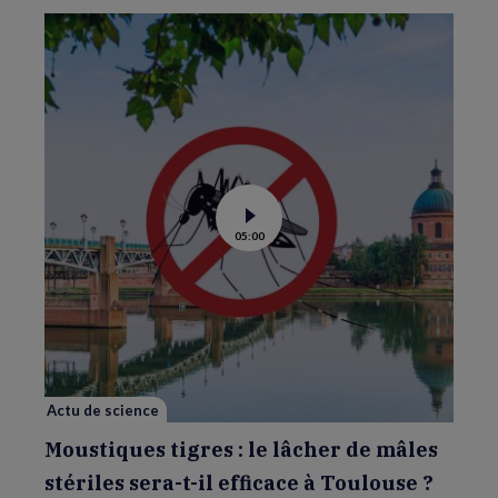
Voir
05:00
la
vidéo
de
Moustiques
tigres
:
le
lâcher
de
mâles
stériles
sera-
Actu de science
t-
il
efficace
Moustiques tigres : le lâcher de mâles
à
Toulouse
stériles sera-t-il efficace à Toulouse ?
?