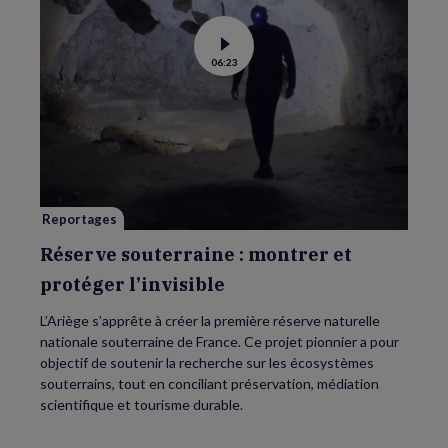
Voir
06:23
la
vidéo
de
Réserve
souterraine
:
montrer
et
protéger
l’invisible
Reportages
Réserve souterraine : montrer et
protéger l’invisible
L’Ariège s’apprête à créer la première réserve naturelle
nationale souterraine de France. Ce projet pionnier a pour
objectif de soutenir la recherche sur les écosystèmes
souterrains, tout en conciliant préservation, médiation
scientifique et tourisme durable.