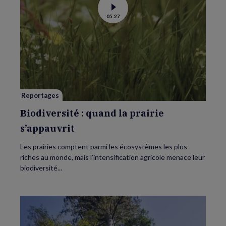
Voir
05:27
la
vidéo
de
Biodiversité
:
quand
la
prairie
s’appauvrit
Reportages
Biodiversité : quand la prairie
s’appauvrit
Les prairies comptent parmi les écosystèmes les plus
riches au monde, mais l’intensification agricole menace leur
biodiversité...