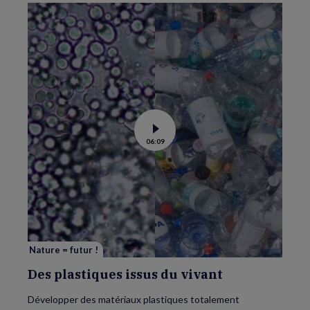
Voir
06:09
la
vidéo
de
Des
plastiques
issus
du
vivant
Nature = futur !
Des plastiques issus du vivant
Développer des matériaux plastiques totalement