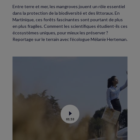
Entre terre et mer, les mangroves jouent un rôle essentiel
dans la protection de la biodiversité et des littoraux. En
Martinique, ces forêts fascinantes sont pourtant de plus
en plus fragiles. Comment les scientifiques étudient-ils ces
écosystèmes uniques, pour mieux les préserver ?
Reportage sur le terrain avec l’écologue Mélanie Herteman.
Voir
01:53
la
vidéo
de
C’est
la