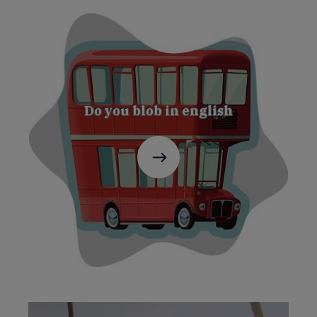
Do you blob in english
C'est
parti
!