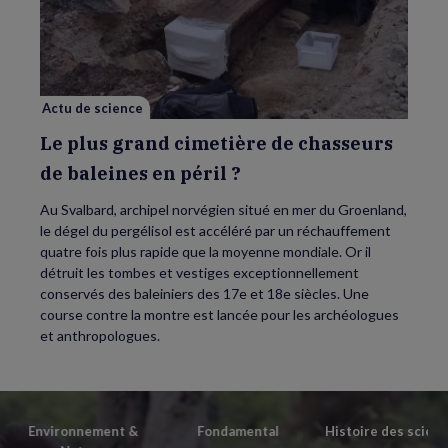
plus
grand
cimetière
de
chasseurs
de
baleines
en
Actu de science
péril
?
Le plus grand cimetière de chasseurs
de baleines en péril ?
Au Svalbard, archipel norvégien situé en mer du Groenland,
le dégel du pergélisol est accéléré par un réchauffement
quatre fois plus rapide que la moyenne mondiale. Or il
détruit les tombes et vestiges exceptionnellement
conservés des baleiniers des 17e et 18e siècles. Une
course contre la montre est lancée pour les archéologues
et anthropologues.
Environnement &
Fondamental
Histoire des scien