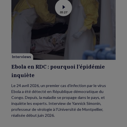
Voir
05:27
la
vidéo
de
Ebola
en
RDC
:
pourquoi
l’épidémie
inquiète
Interviews
Ebola en RDC : pourquoi l’épidémie
inquiète
Le 24 avril 2026, un premier cas d’infection par le virus
Ebola a été détecté en République démocratique du
Congo. Depuis, la maladie se propage dans le pays, et
inquiète les experts. Interview de Yannick Simonin,
professeur de virologie à l’Université de Montpellier,
réalisée début juin 2026.