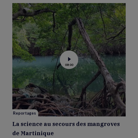
Voir
08:00
la
vidéo
de
La
science
au
secours
des
mangroves
de
Martinique
Reportages
La science au secours des mangroves
de Martinique