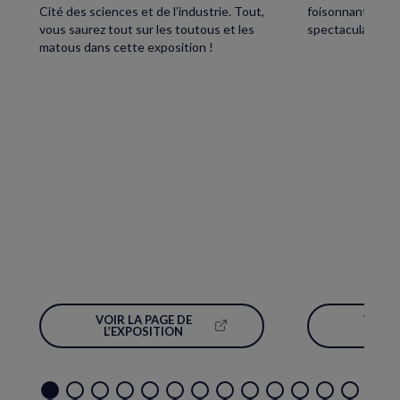
Cité des sciences et de l’industrie. Tout,
foisonnant avec,
vous saurez tout sur les toutous et les
spectaculaire écl
matous dans cette exposition !
VOIR LA PAGE DE
VOIR 
(NOUVELLE
L’EXPOSITION
L’É
FENÊTRE)