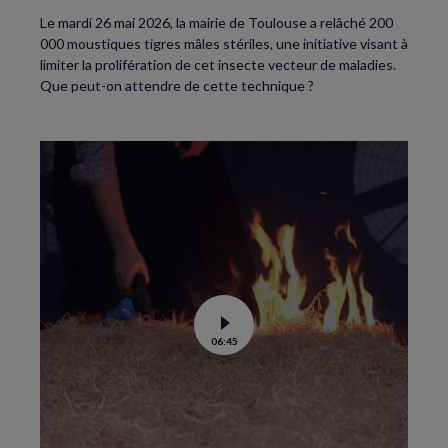
Le mardi 26 mai 2026, la mairie de Toulouse a relâché 200
000 moustiques tigres mâles stériles, une initiative visant à
limiter la prolifération de cet insecte vecteur de maladies.
Que peut-on attendre de cette technique ?
Voir
06:45
la
vidéo
de
Feux
de
forêt
:
comment
éviter