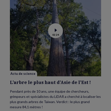
Voir
02:24
la
vidéo
de
L’arbre
le
plus
haut
d’Asie
de
l’Est
!
Actu de science
L’arbre le plus haut d’Asie de l’Est !
Pendant près de 10 ans, une équipe de chercheurs,
grimpeurs et spécialistes du LiDAR a cherché à localiser les
plus grands arbres de Taïwan. Verdict : le plus grand
mesure 84,1 mètres !