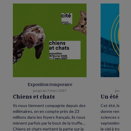
Exposition temporaire
E
jusqu’au 7 mars 2027
jusqu’au 
Chiens et chats
Un été as
Ils nous tiennent compagnie depuis des
Cet été, levez le
millénaires, on en compte près de 23
donne rendez-vou
millions dans les foyers français, ils nous
sciences et de l’
mènent parfois par le bout de la truffe…
septembre, petit
Chiens et chats mettent la patte sur la
le ciel à traver