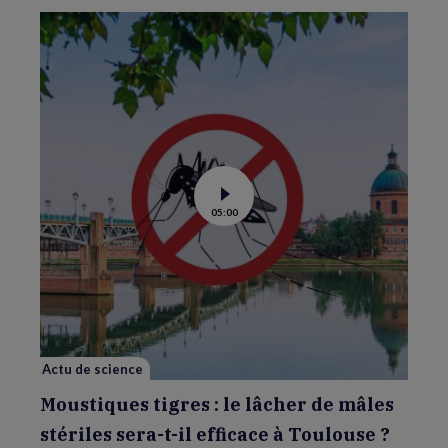
Voir
05:00
la
vidéo
de
Moustiques
tigres
:
le
lâcher
de
mâles
stériles
sera-
Actu de science
t-
il
efficace
Moustiques tigres : le lâcher de mâles
à
Toulouse
stériles sera-t-il efficace à Toulouse ?
?