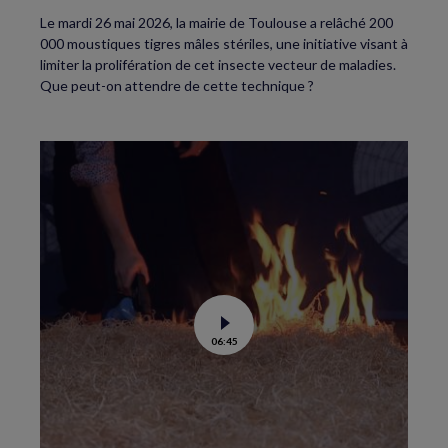
Le mardi 26 mai 2026, la mairie de Toulouse a relâché 200
000 moustiques tigres mâles stériles, une initiative visant à
limiter la prolifération de cet insecte vecteur de maladies.
Que peut-on attendre de cette technique ?
Voir
06:45
la
vidéo
de
Feux
de
forêt
:
comment
éviter