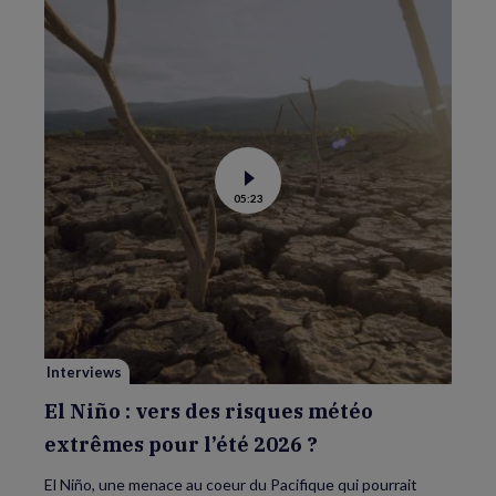
Voir
05:23
la
vidéo
de
El
Niño
:
vers
des
risques
météo
extrêmes
pour
Interviews
l’été
2026
?
El Niño : vers des risques météo
extrêmes pour l’été 2026 ?
El Niño, une menace au coeur du Pacifique qui pourrait