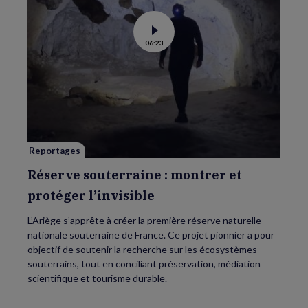
Voir
06:23
la
vidéo
de
Réserve
souterraine
:
montrer
et
protéger
l’invisible
Reportages
Réserve souterraine : montrer et
protéger l’invisible
L’Ariège s’apprête à créer la première réserve naturelle
nationale souterraine de France. Ce projet pionnier a pour
objectif de soutenir la recherche sur les écosystèmes
souterrains, tout en conciliant préservation, médiation
scientifique et tourisme durable.