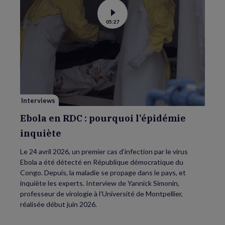
Voir
05:27
la
vidéo
de
Ebola
en
RDC
:
pourquoi
l’épidémie
inquiète
Interviews
Ebola en RDC : pourquoi l’épidémie
inquiète
Le 24 avril 2026, un premier cas d’infection par le virus
Ebola a été détecté en République démocratique du
Congo. Depuis, la maladie se propage dans le pays, et
inquiète les experts. Interview de Yannick Simonin,
professeur de virologie à l’Université de Montpellier,
réalisée début juin 2026.