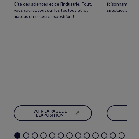
Cité des sciences et de l’industrie. Tout,
foisonnant avec,
vous saurez tout sur les toutous et les
spectaculaire écl
matous dans cette exposition !
VOIR LA PAGE DE
VOIR 
(NOUVELLE
L’EXPOSITION
L’É
FENÊTRE)