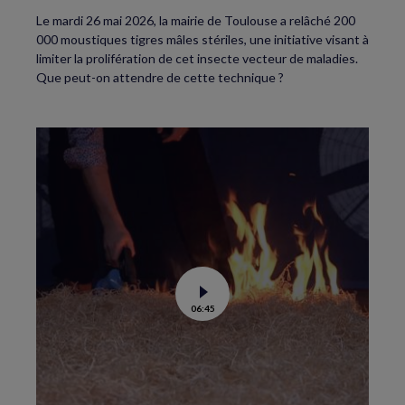
Le mardi 26 mai 2026, la mairie de Toulouse a relâché 200
000 moustiques tigres mâles stériles, une initiative visant à
limiter la prolifération de cet insecte vecteur de maladies.
Que peut-on attendre de cette technique ?
Voir
06:45
la
vidéo
de
Feux
de
forêt
:
comment
éviter