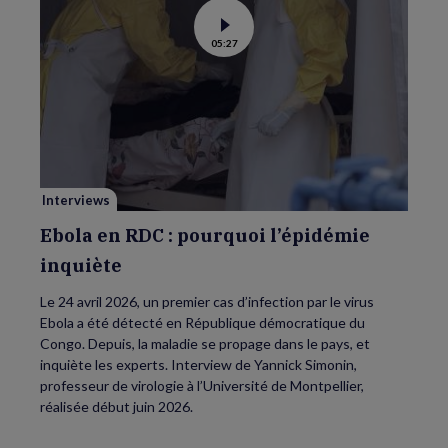
Voir
05:27
la
vidéo
de
Ebola
en
RDC
:
pourquoi
l’épidémie
inquiète
Interviews
Ebola en RDC : pourquoi l’épidémie
inquiète
Le 24 avril 2026, un premier cas d’infection par le virus
Ebola a été détecté en République démocratique du
Congo. Depuis, la maladie se propage dans le pays, et
inquiète les experts. Interview de Yannick Simonin,
professeur de virologie à l’Université de Montpellier,
réalisée début juin 2026.