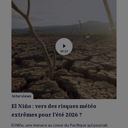
Voir
05:23
la
vidéo
de
El
Niño
:
vers
des
risques
météo
extrêmes
pour
Interviews
l’été
2026
?
El Niño : vers des risques météo
extrêmes pour l’été 2026 ?
El Niño, une menace au coeur du Pacifique qui pourrait