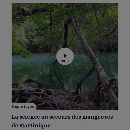
Voir
08:00
la
vidéo
de
La
science
au
secours
des
mangroves
de
Martinique
Reportages
La science au secours des mangroves
de Martinique