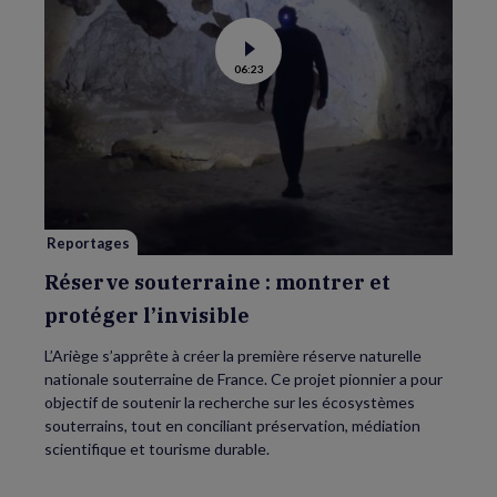
Voir
06:23
la
vidéo
de
Réserve
souterraine
:
montrer
et
protéger
l’invisible
Reportages
Réserve souterraine : montrer et
protéger l’invisible
L’Ariège s’apprête à créer la première réserve naturelle
nationale souterraine de France. Ce projet pionnier a pour
objectif de soutenir la recherche sur les écosystèmes
souterrains, tout en conciliant préservation, médiation
scientifique et tourisme durable.