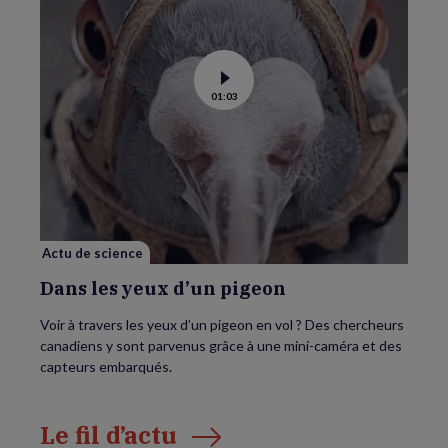
Voir
01:03
la
vidéo
de
Dans
les
yeux
d’un
pigeon
Actu de science
Dans les yeux d’un pigeon
Voir à travers les yeux d’un pigeon en vol ? Des chercheurs
canadiens y sont parvenus grâce à une mini-caméra et des
capteurs embarqués.
Le fil d’actu