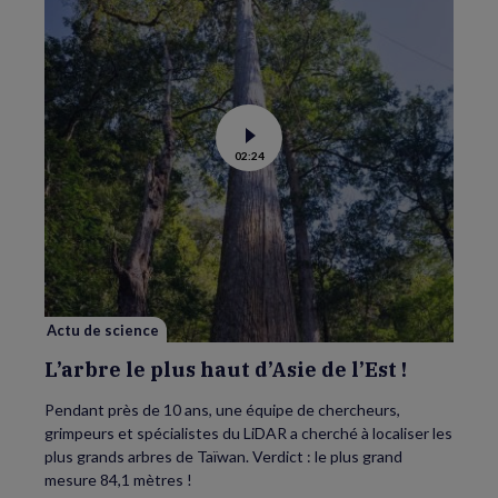
Voir
02:24
la
vidéo
de
L’arbre
le
plus
haut
d’Asie
de
l’Est
!
Actu de science
L’arbre le plus haut d’Asie de l’Est !
Pendant près de 10 ans, une équipe de chercheurs,
grimpeurs et spécialistes du LiDAR a cherché à localiser les
plus grands arbres de Taïwan. Verdict : le plus grand
mesure 84,1 mètres !