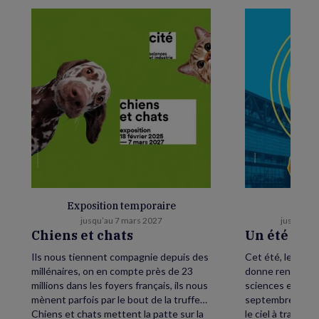
Exposition temporaire
E
jusqu’au 7 mars 2027
jusqu’au 
Chiens et chats
Un été as
Ils nous tiennent compagnie depuis des
Cet été, levez le
millénaires, on en compte près de 23
donne rendez-vou
millions dans les foyers français, ils nous
sciences et de l’
mènent parfois par le bout de la truffe…
septembre, petit
Chiens et chats mettent la patte sur la
le ciel à traver