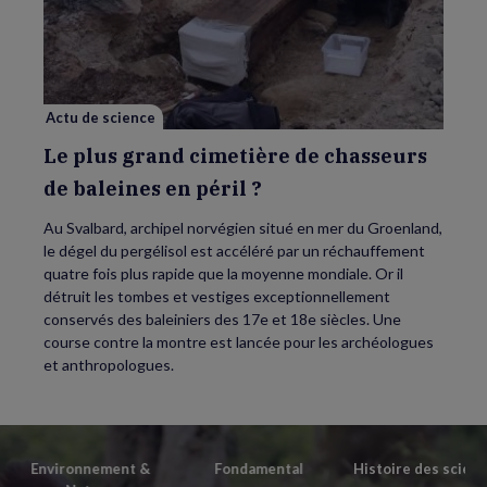
plus
grand
cimetière
de
chasseurs
de
baleines
en
Actu de science
péril
?
Le plus grand cimetière de chasseurs
de baleines en péril ?
Au Svalbard, archipel norvégien situé en mer du Groenland,
le dégel du pergélisol est accéléré par un réchauffement
quatre fois plus rapide que la moyenne mondiale. Or il
détruit les tombes et vestiges exceptionnellement
conservés des baleiniers des 17e et 18e siècles. Une
course contre la montre est lancée pour les archéologues
et anthropologues.
Environnement &
Fondamental
Histoire des scien