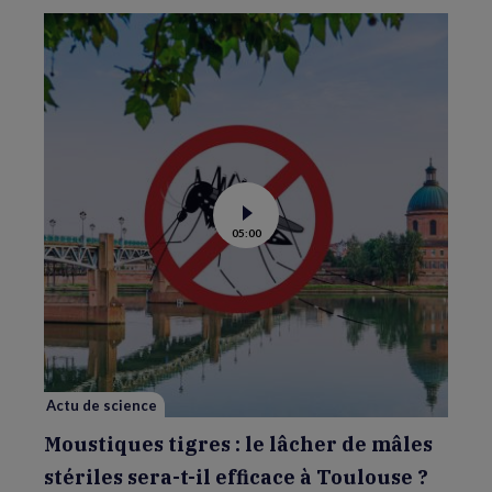
Voir
05:00
la
vidéo
de
Moustiques
tigres
:
le
lâcher
de
mâles
stériles
sera-
Actu de science
t-
il
efficace
Moustiques tigres : le lâcher de mâles
à
Toulouse
stériles sera-t-il efficace à Toulouse ?
?