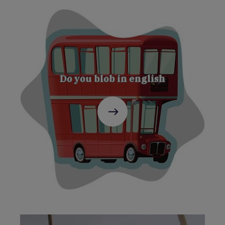
Do you blob in english
C'est
parti
!