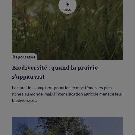
Voir
05:27
la
vidéo
de
Biodiversité
:
quand
la
prairie
s’appauvrit
Reportages
Biodiversité : quand la prairie
s’appauvrit
Les prairies comptent parmi les écosystèmes les plus
riches au monde, mais l’intensification agricole menace leur
biodiversité...