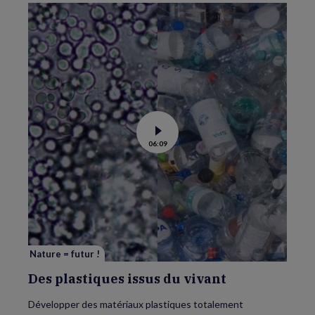
Voir
06:09
la
vidéo
de
Des
plastiques
issus
du
vivant
Nature = futur !
Des plastiques issus du vivant
Développer des matériaux plastiques totalement