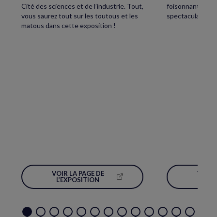
Cité des sciences et de l’industrie. Tout,
foisonnant avec,
vous saurez tout sur les toutous et les
spectaculaire écl
matous dans cette exposition !
VOIR LA PAGE DE
VOIR 
(NOUVELLE
L’EXPOSITION
L’É
FENÊTRE)