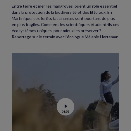
Entre terre et mer, les mangroves jouent un rôle essentiel
dans la protection de la biodiversité et des littoraux. En
Martinique, ces forêts fascinantes sont pourtant de plus
en plus fragiles. Comment les scientifiques étudient-ils ces
écosystèmes uniques, pour mieux les préserver ?
Reportage sur le terrain avec l’écologue Mélanie Herteman.
Voir
01:53
la
vidéo
de
C’est
la