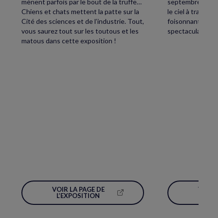
mènent parfois par le bout de la truffe…
septembre, petit
Chiens et chats mettent la patte sur la
le ciel à traver
Cité des sciences et de l’industrie. Tout,
foisonnant avec,
vous saurez tout sur les toutous et les
spectaculaire écl
matous dans cette exposition !
VOIR LA PAGE DE
VOIR 
(NOUVELLE
L’EXPOSITION
L’É
FENÊTRE)