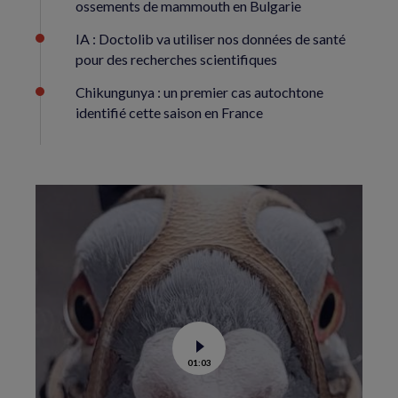
ossements de mammouth en Bulgarie
IA : Doctolib va utiliser nos données de santé
pour des recherches scientifiques
Chikungunya : un premier cas autochtone
identifié cette saison en France
Voir
01:03
la
vidéo
de