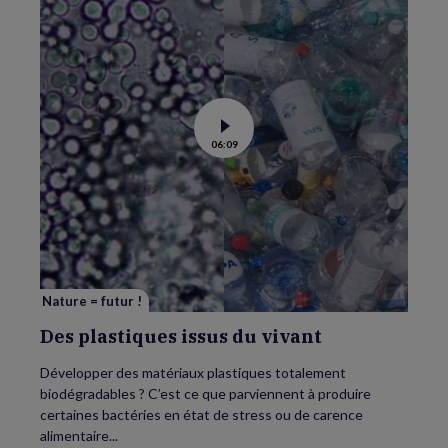
Voir
06:09
la
vidéo
de
Des
plastiques
issus
du
vivant
Nature = futur !
Des plastiques issus du vivant
Développer des matériaux plastiques totalement
biodégradables ? C’est ce que parviennent à produire
certaines bactéries en état de stress ou de carence
alimentaire...