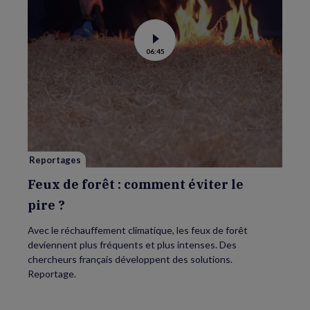
Voir
06:45
la
vidéo
de
Feux
de
forêt
:
comment
éviter
le
pire ?
Reportages
Feux de forêt : comment éviter le
pire ?
Avec le réchauffement climatique, les feux de forêt
deviennent plus fréquents et plus intenses. Des
chercheurs français développent des solutions.
Reportage.