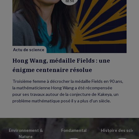
02:50
la
vidéo
de
Hong
Wang,
médaille
Fields
:
une
énigme
centenaire
résolue
Actu de science
Hong Wang, médaille Fields : une
énigme centenaire résolue
Troisième femme à décrocher la médaille Fields en 90 ans,
la mathématicienne Hong Wang a été récompensée
pour ses travaux autour de la conjecture de Kakeya, un
problème mathématique posé il y a plus d'un siècle.
Environnement &
Fondamental
Histoire des scien
Nature