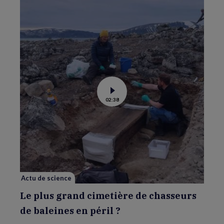
Voir
02:38
la
vidéo
de
Le
plus
grand
cimetière
de
chasseurs
de
baleines
en
Actu de science
péril
?
Le plus grand cimetière de chasseurs
de baleines en péril ?