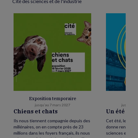
Cité des sciences et de l'industrie
Exposition temporaire
E
jusqu’au 7 mars 2027
jusqu’au 
Chiens et chats
Un été as
Ils nous tiennent compagnie depuis des
Cet été, levez le
millénaires, on en compte près de 23
donne rendez-vou
millions dans les foyers français, ils nous
sciences et de l’