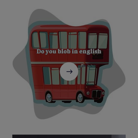
Do you blob in english
C'est
parti
!