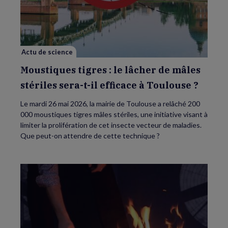
:
le
lâcher
de
mâles
stériles
sera-
Actu de science
t-
il
efficace
Moustiques tigres : le lâcher de mâles
à
Toulouse
stériles sera-t-il efficace à Toulouse ?
?
Le mardi 26 mai 2026, la mairie de Toulouse a relâché 200
000 moustiques tigres mâles stériles, une initiative visant à
limiter la prolifération de cet insecte vecteur de maladies.
Que peut-on attendre de cette technique ?