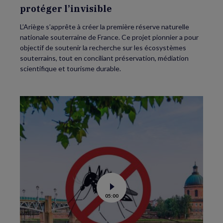
protéger l’invisible
L’Ariège s’apprête à créer la première réserve naturelle
nationale souterraine de France. Ce projet pionnier a pour
objectif de soutenir la recherche sur les écosystèmes
souterrains, tout en conciliant préservation, médiation
scientifique et tourisme durable.
Voir
05:00
la
vidéo
de
Moustiques
tigres