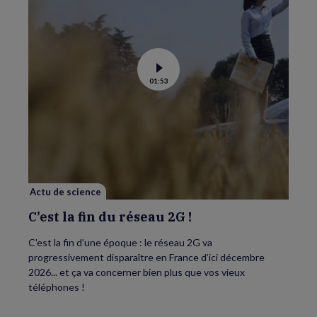
Voir
01:53
la
vidéo
de
C’est
la
fin
du
réseau
2G
!
Actu de science
C’est la fin du réseau 2G !
C'est la fin d’une époque : le réseau 2G va
progressivement disparaître en France d’ici décembre
2026... et ça va concerner bien plus que vos vieux
téléphones !