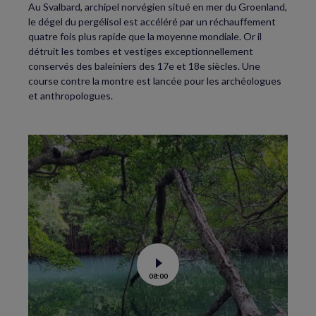
Au Svalbard, archipel norvégien situé en mer du Groenland,
le dégel du pergélisol est accéléré par un réchauffement
quatre fois plus rapide que la moyenne mondiale. Or il
détruit les tombes et vestiges exceptionnellement
conservés des baleiniers des 17e et 18e siècles. Une
course contre la montre est lancée pour les archéologues
et anthropologues.
Voir
08:00
la
vidéo
de
La
science