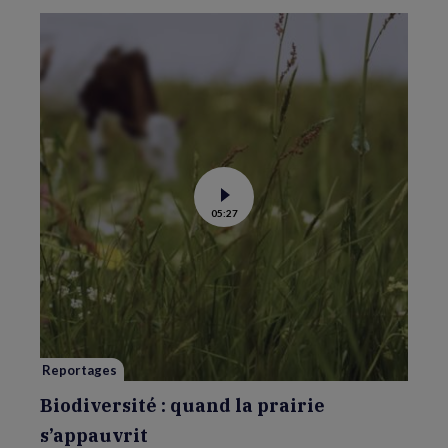
Voir
05:27
la
vidéo
de
Biodiversité
:
quand
la
prairie
s’appauvrit
Reportages
Biodiversité : quand la prairie
s’appauvrit