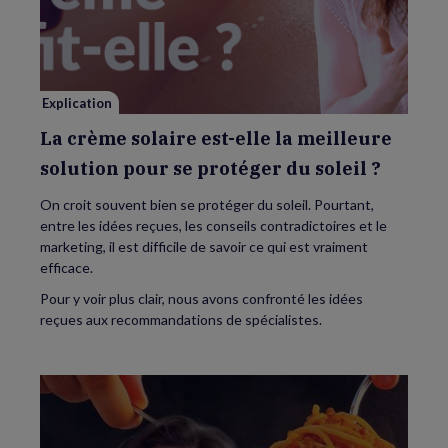
crème
solaire
est-
elle
la
meilleure
solution
pour
Explication
se
protéger
du
La crème solaire est-elle la meilleure
soleil
?
solution pour se protéger du soleil ?
On croit souvent bien se protéger du soleil. Pourtant,
entre les idées reçues, les conseils contradictoires et le
marketing, il est difficile de savoir ce qui est vraiment
efficace.
Pour y voir plus clair, nous avons confronté les idées
reçues aux recommandations de spécialistes.