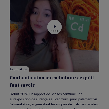
Voir
10:30
la
vidéo
de
Contamination
au
cadmium :
ce
qu’il
faut
savoir
Explication
Contamination au cadmium : ce qu’il
faut savoir
Début 2026, un rapport de l’Anses confirme une
surexposition des Français au cadmium, principalement via
l’alimentation, augmentant les risques de maladies rénales,