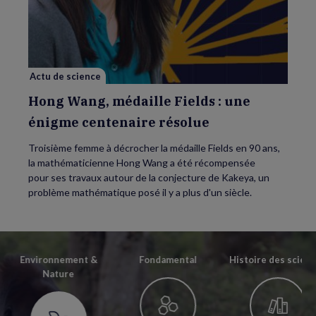
Wang,
médaille
Fields
:
une
énigme
centenaire
résolue
Actu de science
Hong Wang, médaille Fields : une
énigme centenaire résolue
Troisième femme à décrocher la médaille Fields en 90 ans,
la mathématicienne Hong Wang a été récompensée
pour ses travaux autour de la conjecture de Kakeya, un
problème mathématique posé il y a plus d'un siècle.
Environnement &
Fondamental
Histoire des scien
Nature