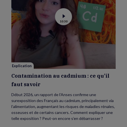
Voir
10:30
la
vidéo
de
Contamination
au
cadmium :
ce
qu’il
faut
savoir
Explication
Contamination au cadmium : ce qu’il
faut savoir
Début 2026, un rapport de l’Anses confirme une
surexposition des Français au cadmium, principalement via
l’alimentation, augmentant les risques de maladies rénales,
osseuses et de certains cancers. Comment expliquer une
telle exposition ? Peut-on encore s’en débarrasser ?