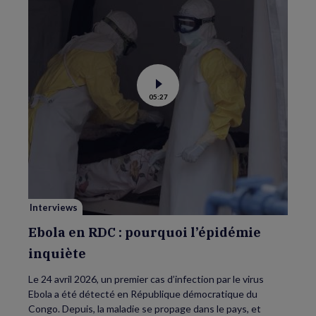
Voir
05:27
la
vidéo
de
Ebola
en
RDC
:
pourquoi
l’épidémie
inquiète
Interviews
Ebola en RDC : pourquoi l’épidémie
inquiète
Le 24 avril 2026, un premier cas d’infection par le virus
Ebola a été détecté en République démocratique du
Congo. Depuis, la maladie se propage dans le pays, et