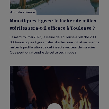
mâles
stériles
sera-
Actu de science
t-
il
efficace
Moustiques tigres : le lâcher de mâles
à
Toulouse
stériles sera-t-il efficace à Toulouse ?
?
Le mardi 26 mai 2026, la mairie de Toulouse a relâché 200
000 moustiques tigres mâles stériles, une initiative visant à
limiter la prolifération de cet insecte vecteur de maladies.
Que peut-on attendre de cette technique ?