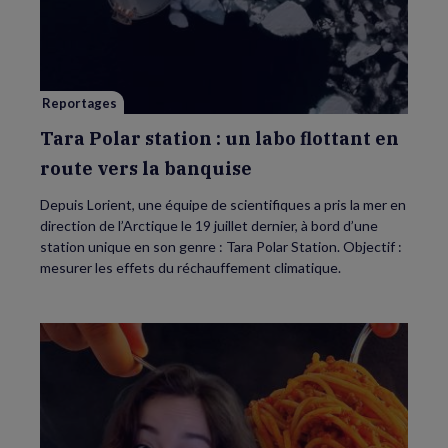
Polar
station
:
un
labo
flottant
en
route
Reportages
vers
la
banquise
Tara Polar station : un labo flottant en
route vers la banquise
Depuis Lorient, une équipe de scientifiques a pris la mer en
direction de l’Arctique le 19 juillet dernier, à bord d’une
station unique en son genre : Tara Polar Station. Objectif :
mesurer les effets du réchauffement climatique.