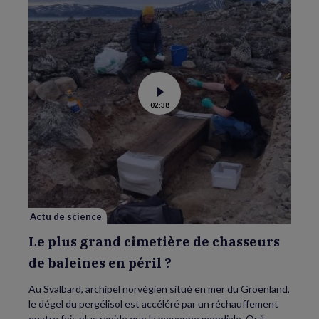
Voir
02:38
la
vidéo
de
Le
plus
grand
cimetière
de
chasseurs
de
baleines
en
Actu de science
péril
?
Le plus grand cimetière de chasseurs
de baleines en péril ?
Au Svalbard, archipel norvégien situé en mer du Groenland,
le dégel du pergélisol est accéléré par un réchauffement
quatre fois plus rapide que la moyenne mondiale. Or il