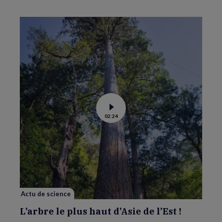
Voir
02:24
la
vidéo
de
L’arbre
le
plus
haut
d’Asie
de
l’Est
!
Actu de science
L’arbre le plus haut d’Asie de l’Est !