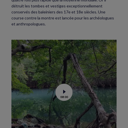
détruit les tombes et vestiges exceptionnellement
conservés des baleiniers des 17e et 18e siècles. Une
course contre la montre est lancée pour les archéologues
et anthropologues.
Voir
08:00
la
vidéo
de
La
science
au
secours
des
mangroves