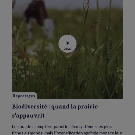
Voir
05:27
la
vidéo
de
Biodiversité
:
quand
la
prairie
s’appauvrit
Reportages
Biodiversité : quand la prairie
s’appauvrit
Les prairies comptent parmi les écosystèmes les plus
riches au monde, mais l’intensification agricole menace leur