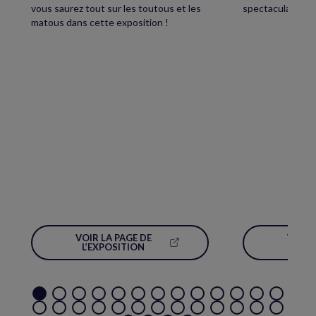
vous saurez tout sur les toutous et les
spectaculaire écl
matous dans cette exposition !
VOIR LA PAGE DE
VOIR 
(NOUVELLE
L’EXPOSITION
L’É
FENÊTRE)