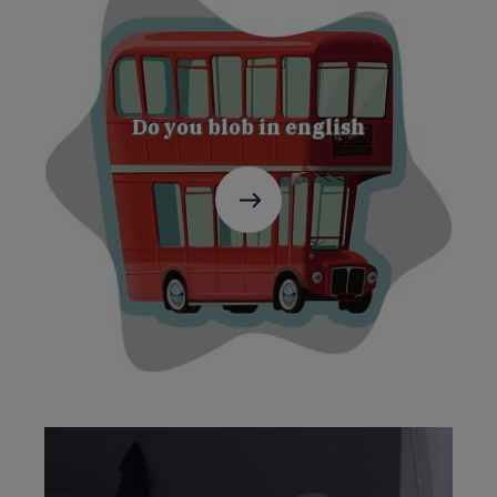
Do you blob in english
C'est
parti
!