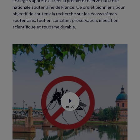
L’Ariège s’apprête à créer la première réserve naturelle
nationale souterraine de France. Ce projet pionnier a pour
objectif de soutenir la recherche sur les écosystèmes
souterrains, tout en conciliant préservation, médiation
scientifique et tourisme durable.
Voir
05:00
la
vidéo
de
Moustiques
tigres
:
le
lâcher
de