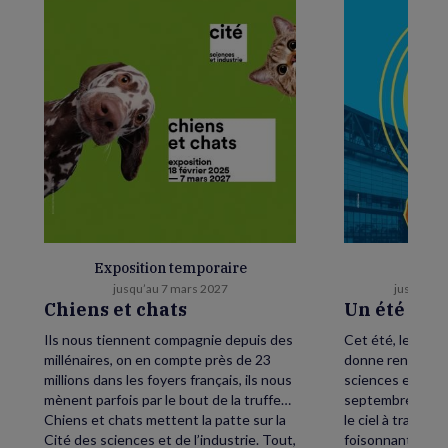
Exposition temporaire
E
jusqu’au 7 mars 2027
jusqu’au 
Chiens et chats
Un été as
Ils nous tiennent compagnie depuis des
Cet été, levez le
millénaires, on en compte près de 23
donne rendez-vou
millions dans les foyers français, ils nous
sciences et de l’
mènent parfois par le bout de la truffe…
septembre, petit
Chiens et chats mettent la patte sur la
le ciel à traver
Cité des sciences et de l’industrie. Tout,
foisonnant avec,