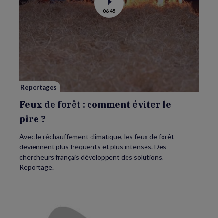
Voir
06:45
la
vidéo
de
Feux
de
forêt
:
comment
éviter
le
pire ?
Reportages
Feux de forêt : comment éviter le
pire ?
Avec le réchauffement climatique, les feux de forêt
deviennent plus fréquents et plus intenses. Des
chercheurs français développent des solutions.
Reportage.