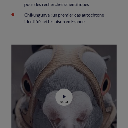
pour des recherches scientifiques
Chikungunya : un premier cas autochtone
identifié cette saison en France
Voir
01:03
la
vidéo
de
Dans
les
yeux
d’un