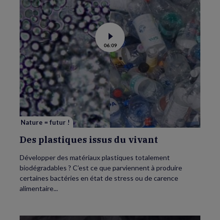
Voir
06:09
la
vidéo
de
Des
plastiques
issus
du
vivant
Nature = futur !
Des plastiques issus du vivant
Développer des matériaux plastiques totalement
biodégradables ? C’est ce que parviennent à produire
certaines bactéries en état de stress ou de carence
alimentaire...