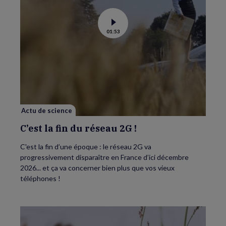
Voir
01:53
la
vidéo
de
C’est
la
fin
du
réseau
2G
!
Actu de science
C’est la fin du réseau 2G !
C'est la fin d’une époque : le réseau 2G va
progressivement disparaître en France d’ici décembre
2026... et ça va concerner bien plus que vos vieux
téléphones !