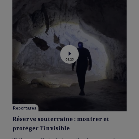
Voir
06:23
la
vidéo
de
Réserve
souterraine
:
montrer
et
protéger
l’invisible
Reportages
Réserve souterraine : montrer et
protéger l’invisible