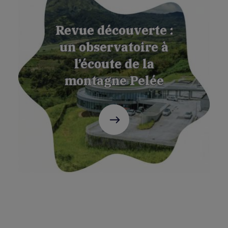
Revue découverte :
un observatoire à
l’écoute de la
montagne Pelée
C'est
parti
!