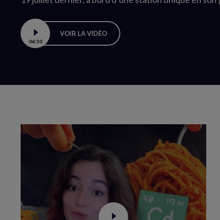
VOIR LA VIDÉO
06:50
Boucle
vidéo
Voir