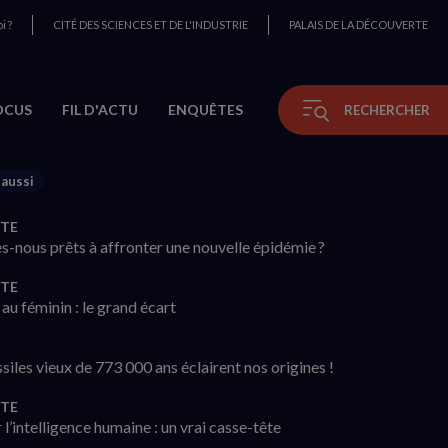
i ?
CITÉ DES SCIENCES ET DE L'INDUSTRIE
PALAIS DE LA DÉCOUVERTE
OCUS
FIL D'ACTU
ENQUÊTES
RECHERCHER
 aussi
TE
-nous prêts à affronter une nouvelle épidémie ?
TE
au féminin : le grand écart
siles vieux de 773 000 ans éclairent nos origines !
TE
 l’intelligence humaine : un vrai casse-tête