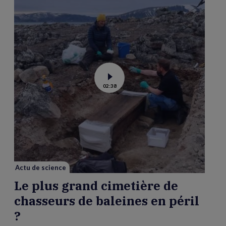
Voir
02:38
la
vidéo
de
Le
plus
grand
cimetière
de
chasseurs
de
baleines
en
péril
Actu de science
?
Le plus grand cimetière de
chasseurs de baleines en péril
?