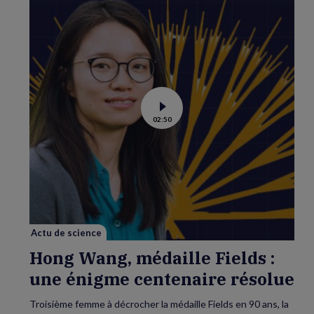
Voir
02:50
la
vidéo
de
Hong
Wang,
médaille
Fields
:
une
énigme
centenaire
résolue
Actu de science
Hong Wang, médaille Fields :
une énigme centenaire résolue
Troisième femme à décrocher la médaille Fields en 90 ans, la