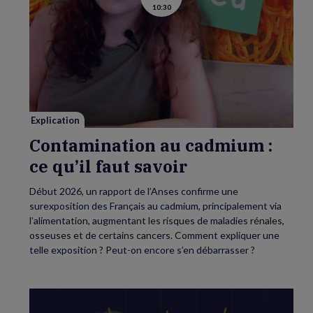
10:30
la
vidéo
de
Contamination
au
cadmium :
ce
qu’il
faut
savoir
Explication
Contamination au cadmium :
ce qu’il faut savoir
Début 2026, un rapport de l’Anses confirme une
surexposition des Français au cadmium, principalement via
l’alimentation, augmentant les risques de maladies rénales,
osseuses et de certains cancers. Comment expliquer une
telle exposition ? Peut-on encore s’en débarrasser ?