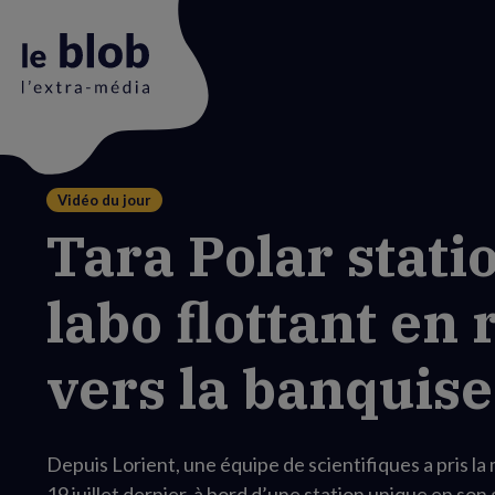
Vidéo du jour
Animation
Tara Polar statio
du
logo
labo flottant en 
vers la banquise
Depuis Lorient, une équipe de scientifiques a pris la 
19 juillet dernier, à bord d’une station unique en son 