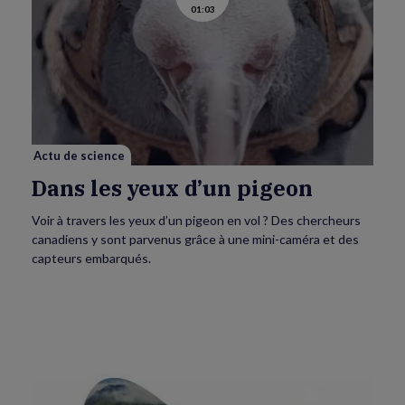
01:03
la
vidéo
de
Dans
les
yeux
d’un
pigeon
Actu de science
Dans les yeux d’un pigeon
Voir à travers les yeux d’un pigeon en vol ? Des chercheurs
canadiens y sont parvenus grâce à une mini-caméra et des
capteurs embarqués.