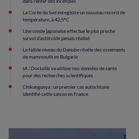
dans l'enfer des incendies
La Corée du Sud enregistre un nouveau record de
température, à 42,5°C
Une sonde japonaise effectue le plus proche
survol d’astéroïde jamais réalisé
Le faible niveau du Danube révèle des ossements
de mammouth en Bulgarie
IA : Doctolib va utiliser nos données de santé
pour des recherches scientifiques
Chikungunya : un premier cas autochtone
identifié cette saison en France