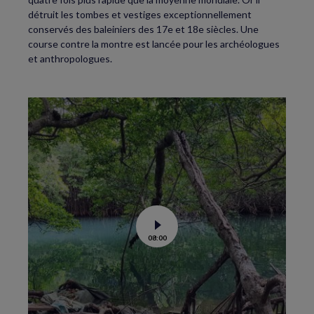
détruit les tombes et vestiges exceptionnellement
conservés des baleiniers des 17e et 18e siècles. Une
course contre la montre est lancée pour les archéologues
et anthropologues.
Voir
08:00
la
vidéo
de
La
science
au
secours
des
mangroves