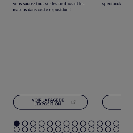
vous saurez tout sur les toutous et les
spectaculaire écl
matous dans cette exposition !
VOIR LA PAGE DE
VOIR 
(NOUVELLE
L’EXPOSITION
L’É
FENÊTRE)