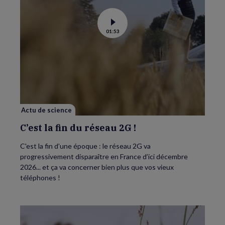
Voir
01:53
la
vidéo
de
C’est
la
fin
du
réseau
2G
!
Actu de science
C’est la fin du réseau 2G !
C'est la fin d’une époque : le réseau 2G va
progressivement disparaître en France d’ici décembre
2026... et ça va concerner bien plus que vos vieux
téléphones !