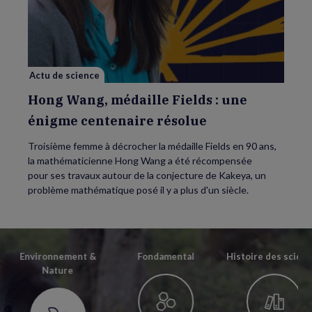
Wang,
médaille
Fields
:
une
énigme
centenaire
résolue
Actu de science
Hong Wang, médaille Fields : une
énigme centenaire résolue
Troisième femme à décrocher la médaille Fields en 90 ans,
la mathématicienne Hong Wang a été récompensée
pour ses travaux autour de la conjecture de Kakeya, un
problème mathématique posé il y a plus d'un siècle.
Environnement &
Fondamental
Histoire des scien
Nature