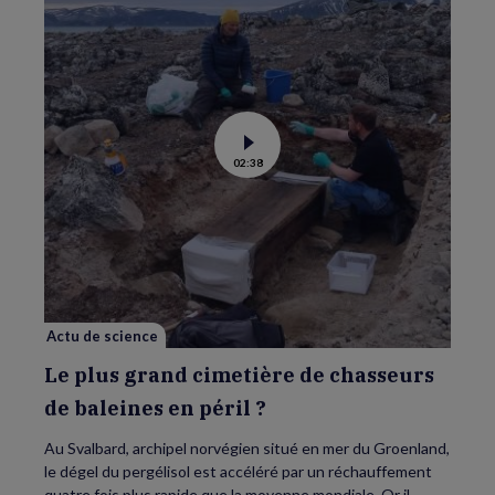
Voir
02:38
la
vidéo
de
Le
plus
grand
cimetière
de
chasseurs
de
baleines
en
Actu de science
péril
?
Le plus grand cimetière de chasseurs
de baleines en péril ?
Au Svalbard, archipel norvégien situé en mer du Groenland,
le dégel du pergélisol est accéléré par un réchauffement
quatre fois plus rapide que la moyenne mondiale. Or il