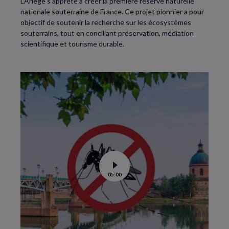
L’Ariège s’apprête à créer la première réserve naturelle
nationale souterraine de France. Ce projet pionnier a pour
objectif de soutenir la recherche sur les écosystèmes
souterrains, tout en conciliant préservation, médiation
scientifique et tourisme durable.
Voir
05:00
la
vidéo
de
Moustiques
tigres
:
le
lâcher
de