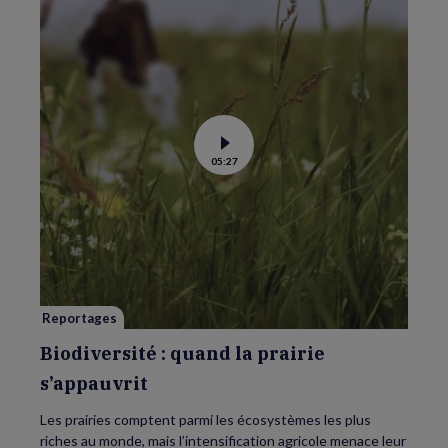
Voir
05:27
la
vidéo
de
Biodiversité
:
quand
la
prairie
s’appauvrit
Reportages
Biodiversité : quand la prairie
s’appauvrit
Les prairies comptent parmi les écosystèmes les plus
riches au monde, mais l’intensification agricole menace leur