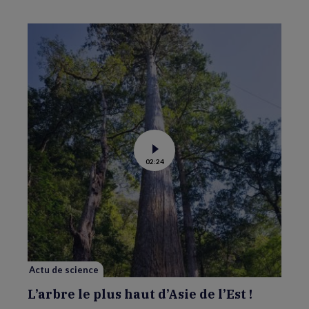
Voir
02:24
la
vidéo
de
L’arbre
le
plus
haut
d’Asie
de
l’Est
!
Actu de science
L’arbre le plus haut d’Asie de l’Est !