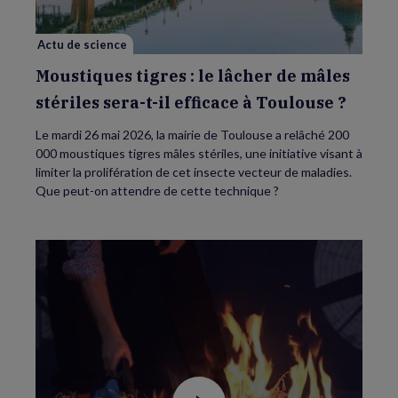
mâles
stériles
sera-
Actu de science
t-
il
efficace
Moustiques tigres : le lâcher de mâles
à
Toulouse
stériles sera-t-il efficace à Toulouse ?
?
Le mardi 26 mai 2026, la mairie de Toulouse a relâché 200
000 moustiques tigres mâles stériles, une initiative visant à
limiter la prolifération de cet insecte vecteur de maladies.
Que peut-on attendre de cette technique ?