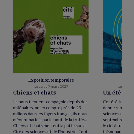
Exposition temporaire
E
jusqu’au 7 mars 2027
jusqu’au 
Chiens et chats
Un été as
Ils nous tiennent compagnie depuis des
Cet été, levez le
millénaires, on en compte près de 23
donne rendez-vou
millions dans les foyers français, ils nous
sciences et de l’
mènent parfois par le bout de la truffe…
septembre, petit
Chiens et chats mettent la patte sur la
le ciel à traver
Cité des sciences et de l’industrie. Tout,
foisonnant avec,