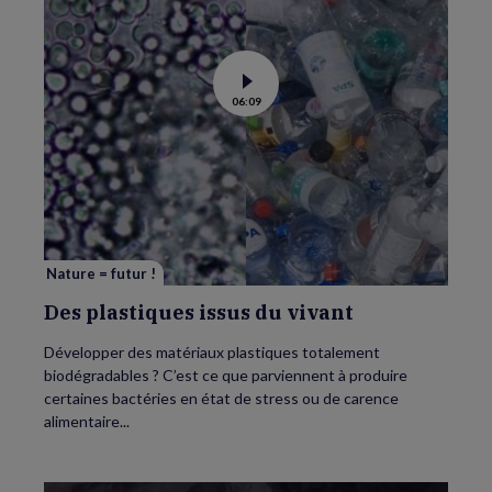
Voir
06:09
la
vidéo
de
Des
plastiques
issus
du
vivant
Nature = futur !
Des plastiques issus du vivant
Développer des matériaux plastiques totalement
biodégradables ? C’est ce que parviennent à produire
certaines bactéries en état de stress ou de carence
alimentaire...