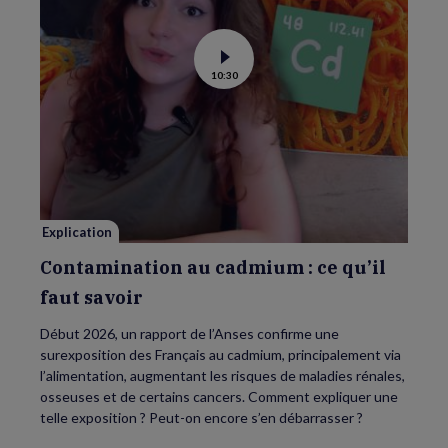
Voir
10:30
la
vidéo
de
Contamination
au
cadmium :
ce
qu’il
faut
savoir
Explication
Contamination au cadmium : ce qu’il
faut savoir
Début 2026, un rapport de l’Anses confirme une
surexposition des Français au cadmium, principalement via
l’alimentation, augmentant les risques de maladies rénales,
osseuses et de certains cancers. Comment expliquer une
telle exposition ? Peut-on encore s’en débarrasser ?