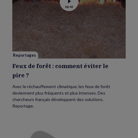
Voir
06:45
la
vidéo
de
Feux
de
forêt
:
comment
éviter
le
pire ?
Reportages
Feux de forêt : comment éviter le
pire ?
Avec le réchauffement climatique, les feux de forêt
deviennent plus fréquents et plus intenses. Des
chercheurs français développent des solutions.
Reportage.