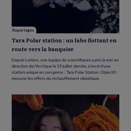
Polar
station
:
un
labo
flottant
en
route
Reportages
vers
la
banquise
Tara Polar station : un labo flottant en
route vers la banquise
Depuis Lorient, une équipe de scientifiques a pris la mer en
direction de l’Arctique le 19 juillet dernier, à bord d’une
station unique en son genre : Tara Polar Station. Objectif :
mesurer les effets du réchauffement climatique.