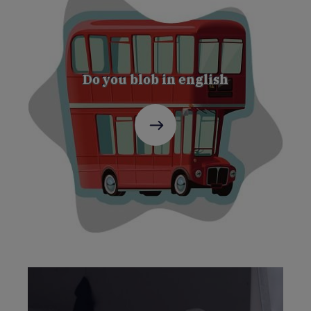
Do you blob in english
C'est
parti
!