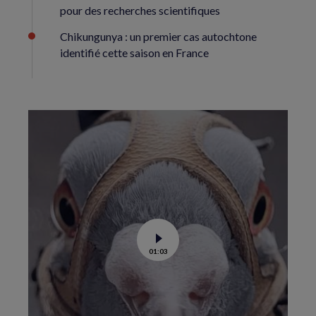
pour des recherches scientifiques
Chikungunya : un premier cas autochtone
identifié cette saison en France
Voir
01:03
la
vidéo
de
Dans
les
yeux
d’un