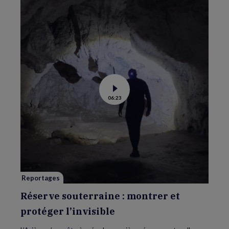
Voir
06:23
la
vidéo
de
Réserve
souterraine
:
montrer
et
protéger
l’invisible
Reportages
Réserve souterraine : montrer et
protéger l’invisible