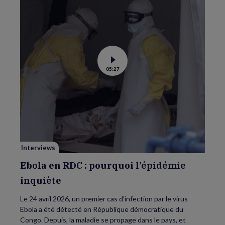
Voir
05:27
la
vidéo
de
Ebola
en
RDC
:
pourquoi
l’épidémie
inquiète
Interviews
Ebola en RDC : pourquoi l’épidémie
inquiète
Le 24 avril 2026, un premier cas d’infection par le virus
Ebola a été détecté en République démocratique du
Congo. Depuis, la maladie se propage dans le pays, et