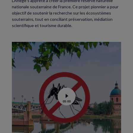
L’Ariège s’apprête à créer la première réserve naturelle
nationale souterraine de France. Ce projet pionnier a pour
objectif de soutenir la recherche sur les écosystèmes
souterrains, tout en conciliant préservation, médiation
scientifique et tourisme durable.
Voir
05:00
la
vidéo
de
Moustiques
tigres
:
le
lâcher
de