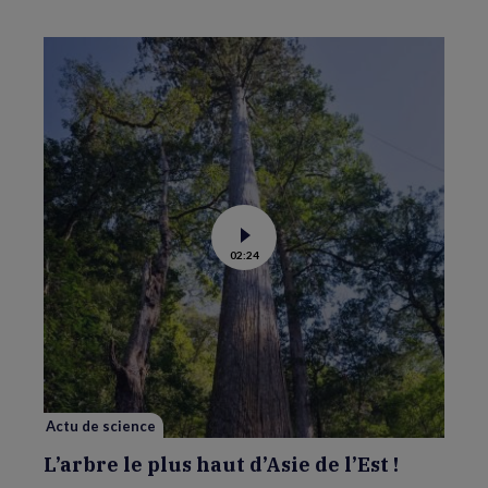
Voir
02:24
la
vidéo
de
L’arbre
le
plus
haut
d’Asie
de
l’Est
!
Actu de science
L’arbre le plus haut d’Asie de l’Est !