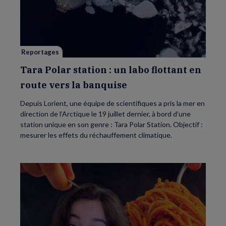
Polar
station
:
un
labo
flottant
en
route
Reportages
vers
la
banquise
Tara Polar station : un labo flottant en
route vers la banquise
Depuis Lorient, une équipe de scientifiques a pris la mer en
direction de l’Arctique le 19 juillet dernier, à bord d’une
station unique en son genre : Tara Polar Station. Objectif :
mesurer les effets du réchauffement climatique.