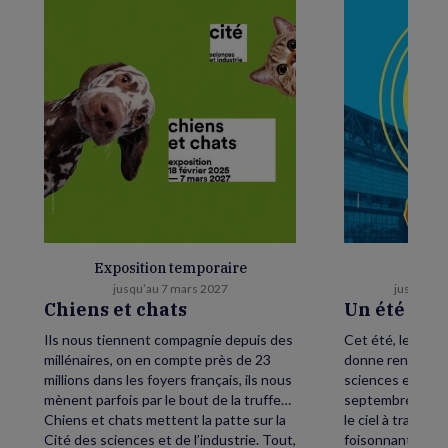
Exposition temporaire
E
jusqu’au 7 mars 2027
jusqu’au 
Chiens et chats
Un été as
Ils nous tiennent compagnie depuis des
Cet été, levez le
millénaires, on en compte près de 23
donne rendez-vou
millions dans les foyers français, ils nous
sciences et de l’
mènent parfois par le bout de la truffe…
septembre, petit
Chiens et chats mettent la patte sur la
le ciel à traver
Cité des sciences et de l’industrie. Tout,
foisonnant avec,