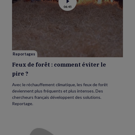
Voir
06:45
la
vidéo
de
Feux
de
forêt
:
comment
éviter
le
pire ?
Reportages
Feux de forêt : comment éviter le
pire ?
Avec le réchauffement climatique, les feux de forêt
deviennent plus fréquents et plus intenses. Des
chercheurs français développent des solutions.
Reportage.