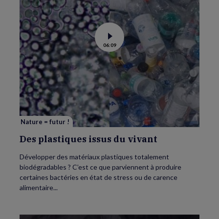
Voir
06:09
la
vidéo
de
Des
plastiques
issus
du
vivant
Nature = futur !
Des plastiques issus du vivant
Développer des matériaux plastiques totalement
biodégradables ? C’est ce que parviennent à produire
certaines bactéries en état de stress ou de carence
alimentaire...