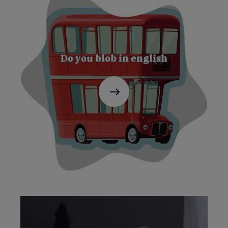
Do you blob in english
C'est
parti
!