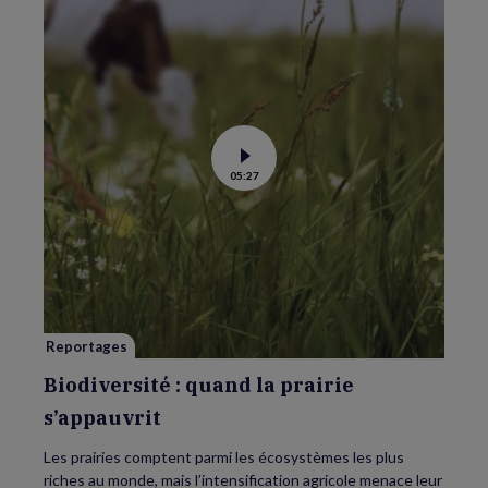
Voir
05:27
la
vidéo
de
Biodiversité
:
quand
la
prairie
s’appauvrit
Reportages
Biodiversité : quand la prairie
s’appauvrit
Les prairies comptent parmi les écosystèmes les plus
riches au monde, mais l’intensification agricole menace leur