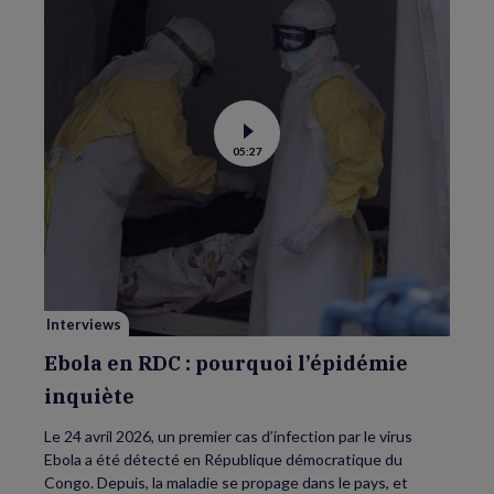
Voir
05:27
la
vidéo
de
Ebola
en
RDC
:
pourquoi
l’épidémie
inquiète
Interviews
Ebola en RDC : pourquoi l’épidémie
inquiète
Le 24 avril 2026, un premier cas d’infection par le virus
Ebola a été détecté en République démocratique du
Congo. Depuis, la maladie se propage dans le pays, et