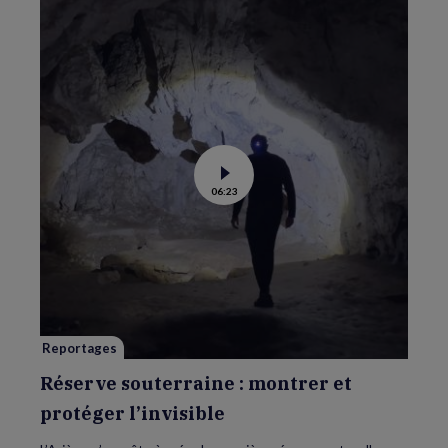
Voir
06:23
la
vidéo
de
Réserve
souterraine
:
montrer
et
protéger
l’invisible
Reportages
Réserve souterraine : montrer et
protéger l’invisible