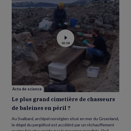
Voir
02:38
la
vidéo
de
Le
plus
grand
cimetière
de
chasseurs
de
baleines
en
Actu de science
péril
?
Le plus grand cimetière de chasseurs
de baleines en péril ?
Au Svalbard, archipel norvégien situé en mer du Groenland,
le dégel du pergélisol est accéléré par un réchauffement
quatre fois plus rapide que la moyenne mondiale. Or il