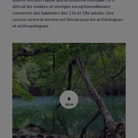
détruit les tombes et vestiges exceptionnellement
conservés des baleiniers des 17e et 18e siècles. Une
course contre la montre est lancée pour les archéologues
et anthropologues.
Voir
08:00
la
vidéo
de
La
science
au
secours
des
mangroves