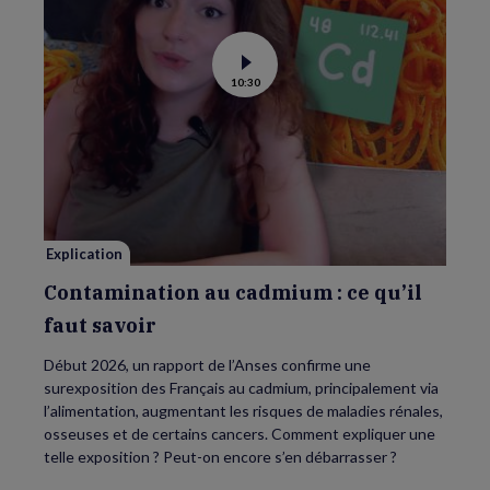
Voir
10:30
la
vidéo
de
Contamination
au
cadmium :
ce
qu’il
faut
savoir
Explication
Contamination au cadmium : ce qu’il
faut savoir
Début 2026, un rapport de l’Anses confirme une
surexposition des Français au cadmium, principalement via
l’alimentation, augmentant les risques de maladies rénales,
osseuses et de certains cancers. Comment expliquer une
telle exposition ? Peut-on encore s’en débarrasser ?