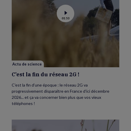
Voir
01:53
la
vidéo
de
C’est
la
fin
du
réseau
2G
!
Actu de science
C’est la fin du réseau 2G !
C'est la fin d’une époque : le réseau 2G va
progressivement disparaître en France d’ici décembre
2026... et ça va concerner bien plus que vos vieux
téléphones !