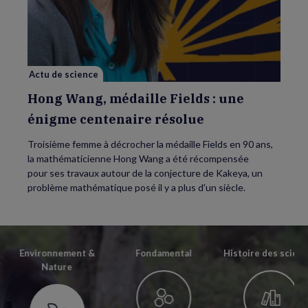
Wang,
médaille
Fields
:
une
énigme
centenaire
résolue
Actu de science
Hong Wang, médaille Fields : une
énigme centenaire résolue
Troisième femme à décrocher la médaille Fields en 90 ans,
la mathématicienne Hong Wang a été récompensée
pour ses travaux autour de la conjecture de Kakeya, un
problème mathématique posé il y a plus d'un siècle.
Environnement &
Fondamental
Histoire des scien
Nature