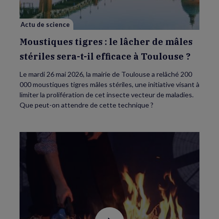
mâles
stériles
sera-
Actu de science
t-
il
efficace
Moustiques tigres : le lâcher de mâles
à
Toulouse
stériles sera-t-il efficace à Toulouse ?
?
Le mardi 26 mai 2026, la mairie de Toulouse a relâché 200
000 moustiques tigres mâles stériles, une initiative visant à
limiter la prolifération de cet insecte vecteur de maladies.
Que peut-on attendre de cette technique ?