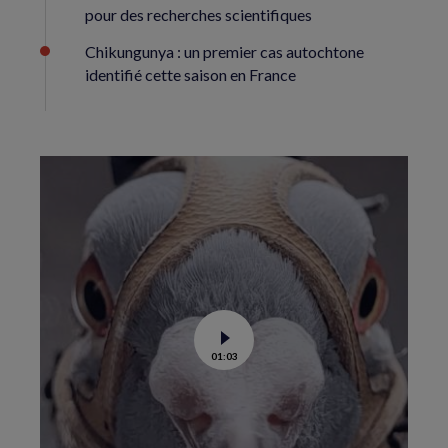
pour des recherches scientifiques
Chikungunya : un premier cas autochtone
identifié cette saison en France
Voir
01:03
la
vidéo
de
Dans
les
yeux
d’un