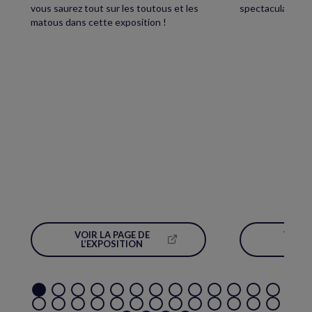
vous saurez tout sur les toutous et les
spectaculaire écl
matous dans cette exposition !
VOIR LA PAGE DE
VOIR 
(NOUVELLE
L’EXPOSITION
L’É
FENÊTRE)