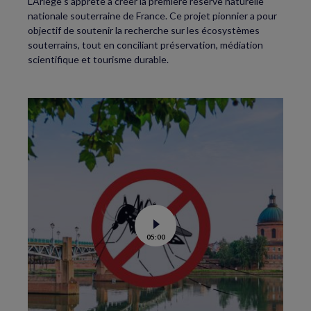
L’Ariège s’apprête à créer la première réserve naturelle
nationale souterraine de France. Ce projet pionnier a pour
objectif de soutenir la recherche sur les écosystèmes
souterrains, tout en conciliant préservation, médiation
scientifique et tourisme durable.
Voir
05:00
la
vidéo
de
Moustiques
tigres
:
le
lâcher
de