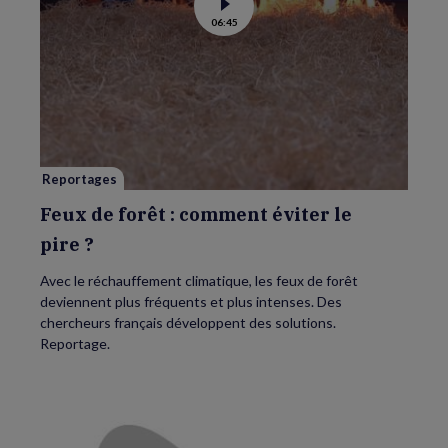
Voir
06:45
la
vidéo
de
Feux
de
forêt
:
comment
éviter
le
pire ?
Reportages
Feux de forêt : comment éviter le
pire ?
Avec le réchauffement climatique, les feux de forêt
deviennent plus fréquents et plus intenses. Des
chercheurs français développent des solutions.
Reportage.