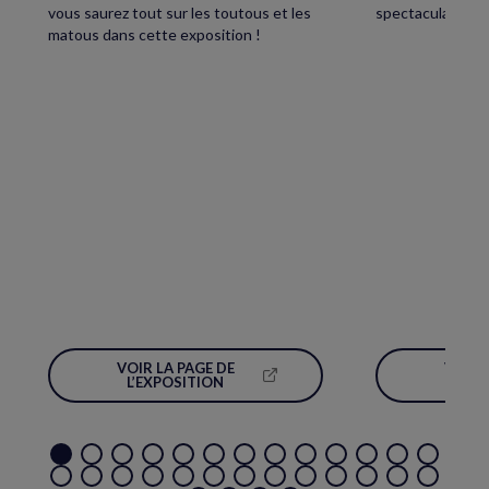
vous saurez tout sur les toutous et les
spectaculaire écl
matous dans cette exposition !
VOIR LA PAGE DE
VOIR 
(NOUVELLE
L’EXPOSITION
L’É
FENÊTRE)