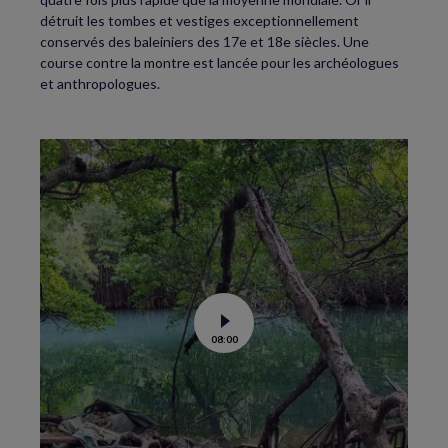
détruit les tombes et vestiges exceptionnellement
conservés des baleiniers des 17e et 18e siècles. Une
course contre la montre est lancée pour les archéologues
et anthropologues.
Voir
08:00
la
vidéo
de
La
science
au
secours
des
mangroves