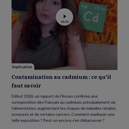
Voir
10:30
la
vidéo
de
Contamination
au
cadmium :
ce
qu’il
faut
savoir
Explication
Contamination au cadmium : ce qu’il
faut savoir
Début 2026, un rapport de l’Anses confirme une
surexposition des Français au cadmium, principalement via
l’alimentation, augmentant les risques de maladies rénales,
osseuses et de certains cancers. Comment expliquer une
telle exposition ? Peut-on encore s’en débarrasser ?