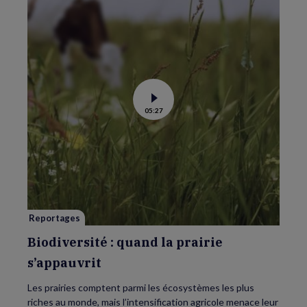
Voir
05:27
la
vidéo
de
Biodiversité
:
quand
la
prairie
s’appauvrit
Reportages
Biodiversité : quand la prairie
s’appauvrit
Les prairies comptent parmi les écosystèmes les plus
riches au monde, mais l’intensification agricole menace leur