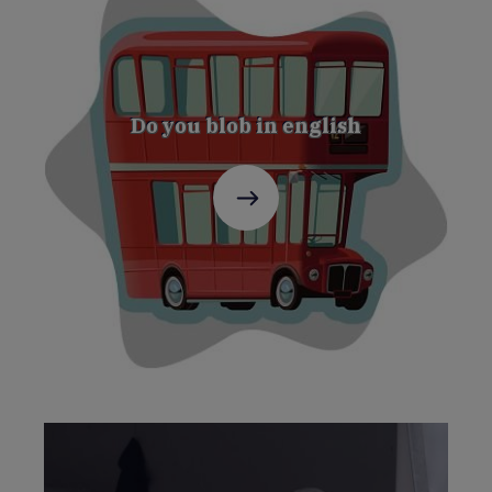
Do you blob in english
C'est
parti
!