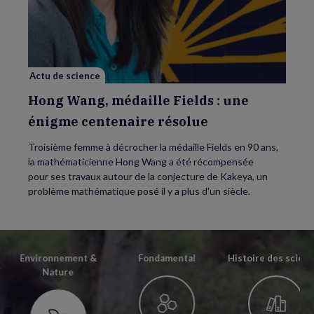
Wang,
médaille
Fields
:
une
énigme
centenaire
résolue
Actu de science
Hong Wang, médaille Fields : une
énigme centenaire résolue
Troisième femme à décrocher la médaille Fields en 90 ans,
la mathématicienne Hong Wang a été récompensée
pour ses travaux autour de la conjecture de Kakeya, un
problème mathématique posé il y a plus d'un siècle.
Environnement &
Fondamental
Histoire des scien
Nature