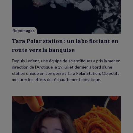
Polar
station
:
un
labo
flottant
en
route
Reportages
vers
la
banquise
Tara Polar station : un labo flottant en
route vers la banquise
Depuis Lorient, une équipe de scientifiques a pris la mer en
direction de l’Arctique le 19 juillet dernier, à bord d’une
station unique en son genre : Tara Polar Station. Objectif :
mesurer les effets du réchauffement climatique.