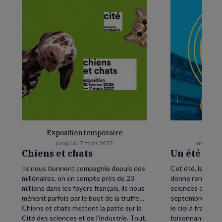
Exposition temporaire
E
jusqu’au 7 mars 2027
jusqu’au 
Chiens et chats
Un été as
Ils nous tiennent compagnie depuis des
Cet été, levez le
millénaires, on en compte près de 23
donne rendez-vou
millions dans les foyers français, ils nous
sciences et de l’
mènent parfois par le bout de la truffe…
septembre, petit
Chiens et chats mettent la patte sur la
le ciel à traver
Cité des sciences et de l’industrie. Tout,
foisonnant avec,