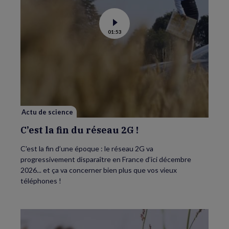
Voir
01:53
la
vidéo
de
C’est
la
fin
du
réseau
2G
!
Actu de science
C’est la fin du réseau 2G !
C'est la fin d’une époque : le réseau 2G va
progressivement disparaître en France d’ici décembre
2026... et ça va concerner bien plus que vos vieux
téléphones !