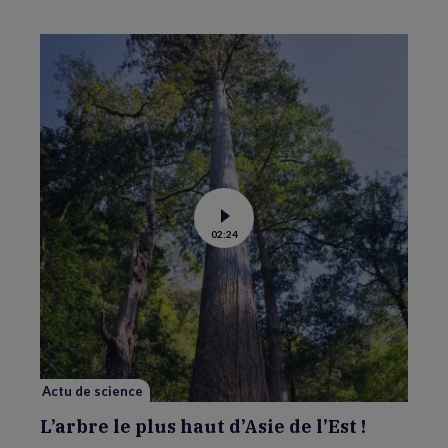
Voir
02:24
la
vidéo
de
L’arbre
le
plus
haut
d’Asie
de
l’Est
!
Actu de science
L’arbre le plus haut d’Asie de l’Est !