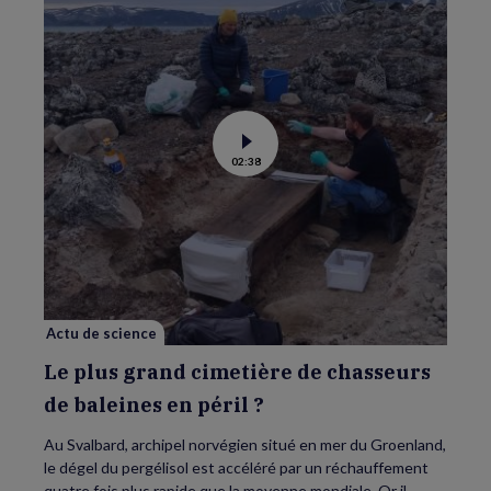
Voir
02:38
la
vidéo
de
Le
plus
grand
cimetière
de
chasseurs
de
baleines
en
Actu de science
péril
?
Le plus grand cimetière de chasseurs
de baleines en péril ?
Au Svalbard, archipel norvégien situé en mer du Groenland,
le dégel du pergélisol est accéléré par un réchauffement
quatre fois plus rapide que la moyenne mondiale. Or il