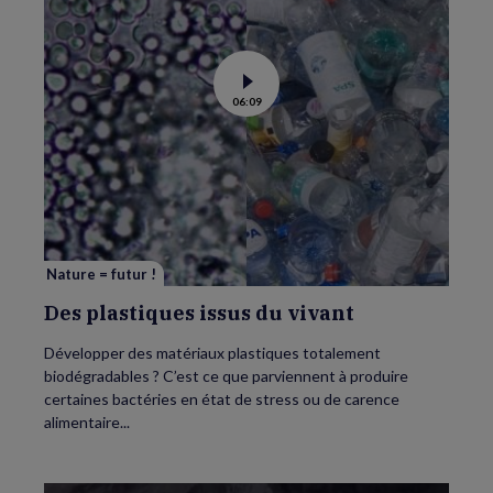
Voir
06:09
la
vidéo
de
Des
plastiques
issus
du
vivant
Nature = futur !
Des plastiques issus du vivant
Développer des matériaux plastiques totalement
biodégradables ? C’est ce que parviennent à produire
certaines bactéries en état de stress ou de carence
alimentaire...