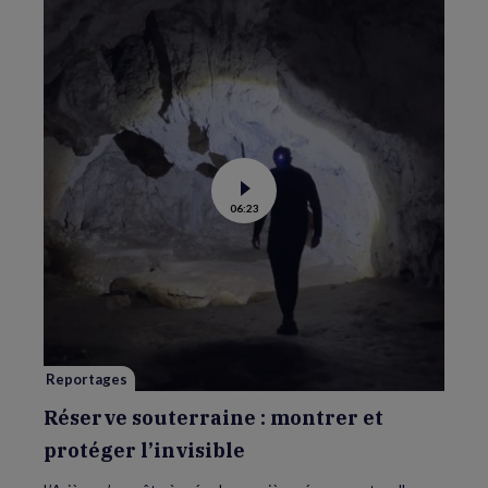
Voir
06:23
la
vidéo
de
Réserve
souterraine
:
montrer
et
protéger
l’invisible
Reportages
Réserve souterraine : montrer et
protéger l’invisible