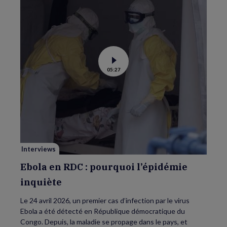
Voir
05:27
la
vidéo
de
Ebola
en
RDC
:
pourquoi
l’épidémie
inquiète
Interviews
Ebola en RDC : pourquoi l’épidémie
inquiète
Le 24 avril 2026, un premier cas d’infection par le virus
Ebola a été détecté en République démocratique du
Congo. Depuis, la maladie se propage dans le pays, et