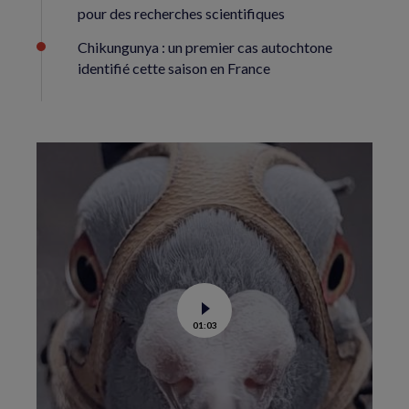
pour des recherches scientifiques
Chikungunya : un premier cas autochtone
identifié cette saison en France
Voir
01:03
la
vidéo
de
Dans
les
yeux
d’un