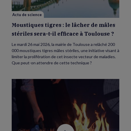
mâles
stériles
sera-
Actu de science
t-
il
efficace
Moustiques tigres : le lâcher de mâles
à
Toulouse
stériles sera-t-il efficace à Toulouse ?
?
Le mardi 26 mai 2026, la mairie de Toulouse a relâché 200
000 moustiques tigres mâles stériles, une initiative visant à
limiter la prolifération de cet insecte vecteur de maladies.
Que peut-on attendre de cette technique ?