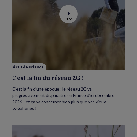
Voir
01:53
la
vidéo
de
C’est
la
fin
du
réseau
2G
!
Actu de science
C’est la fin du réseau 2G !
C'est la fin d’une époque : le réseau 2G va
progressivement disparaître en France d’ici décembre
2026... et ça va concerner bien plus que vos vieux
téléphones !