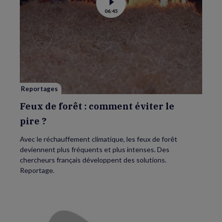
Voir
06:45
la
vidéo
de
Feux
de
forêt
:
comment
éviter
le
pire ?
Reportages
Feux de forêt : comment éviter le
pire ?
Avec le réchauffement climatique, les feux de forêt
deviennent plus fréquents et plus intenses. Des
chercheurs français développent des solutions.
Reportage.