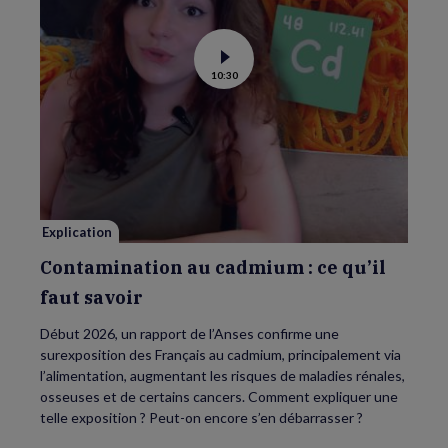
Voir
10:30
la
vidéo
de
Contamination
au
cadmium :
ce
qu’il
faut
savoir
Explication
Contamination au cadmium : ce qu’il
faut savoir
Début 2026, un rapport de l’Anses confirme une
surexposition des Français au cadmium, principalement via
l’alimentation, augmentant les risques de maladies rénales,
osseuses et de certains cancers. Comment expliquer une
telle exposition ? Peut-on encore s’en débarrasser ?