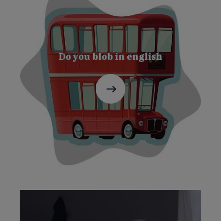
Do you blob in english
C'est
parti
!