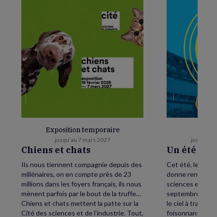
Exposition temporaire
E
jusqu’au 7 mars 2027
jusqu’au 
Chiens et chats
Un été as
Ils nous tiennent compagnie depuis des
Cet été, levez le
millénaires, on en compte près de 23
donne rendez-vou
millions dans les foyers français, ils nous
sciences et de l’
mènent parfois par le bout de la truffe…
septembre, petit
Chiens et chats mettent la patte sur la
le ciel à traver
Cité des sciences et de l’industrie. Tout,
foisonnant avec,