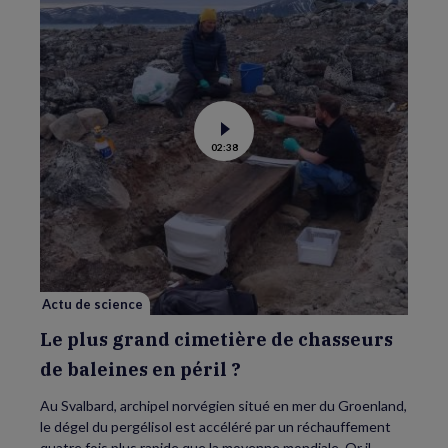
Voir
02:38
la
vidéo
de
Le
plus
grand
cimetière
de
chasseurs
de
baleines
en
Actu de science
péril
?
Le plus grand cimetière de chasseurs
de baleines en péril ?
Au Svalbard, archipel norvégien situé en mer du Groenland,
le dégel du pergélisol est accéléré par un réchauffement
quatre fois plus rapide que la moyenne mondiale. Or il