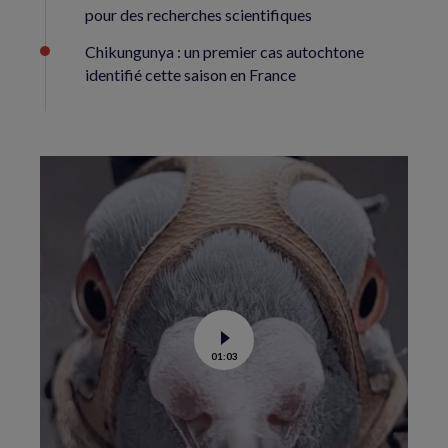
pour des recherches scientifiques
Chikungunya : un premier cas autochtone
identifié cette saison en France
Voir
01:03
la
vidéo
de
Dans
les
yeux
d’un