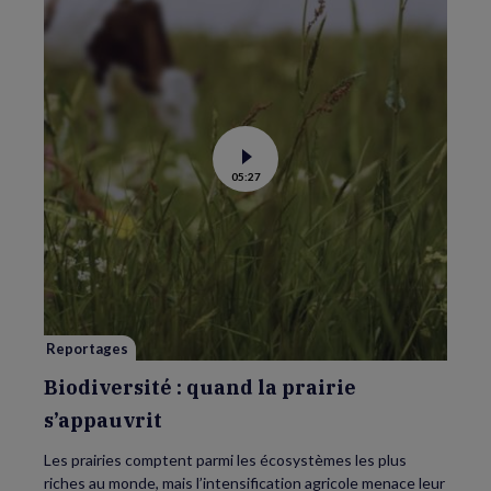
Voir
05:27
la
vidéo
de
Biodiversité
:
quand
la
prairie
s’appauvrit
Reportages
Biodiversité : quand la prairie
s’appauvrit
Les prairies comptent parmi les écosystèmes les plus
riches au monde, mais l’intensification agricole menace leur