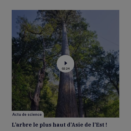
Voir
02:24
la
vidéo
de
L’arbre
le
plus
haut
d’Asie
de
l’Est
!
Actu de science
L’arbre le plus haut d’Asie de l’Est !