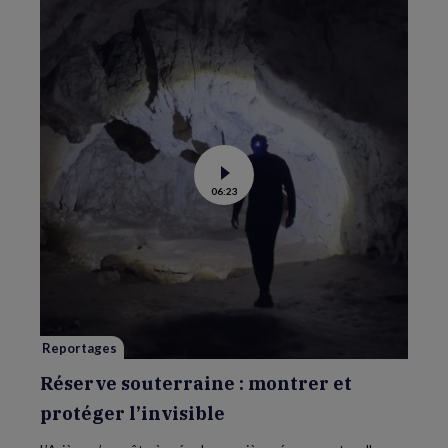
Voir
06:23
la
vidéo
de
Réserve
souterraine
:
montrer
et
protéger
l’invisible
Reportages
Réserve souterraine : montrer et
protéger l’invisible