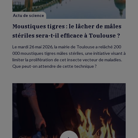
mâles
stériles
sera-
Actu de science
t-
il
efficace
Moustiques tigres : le lâcher de mâles
à
Toulouse
stériles sera-t-il efficace à Toulouse ?
?
Le mardi 26 mai 2026, la mairie de Toulouse a relâché 200
000 moustiques tigres mâles stériles, une initiative visant à
limiter la prolifération de cet insecte vecteur de maladies.
Que peut-on attendre de cette technique ?