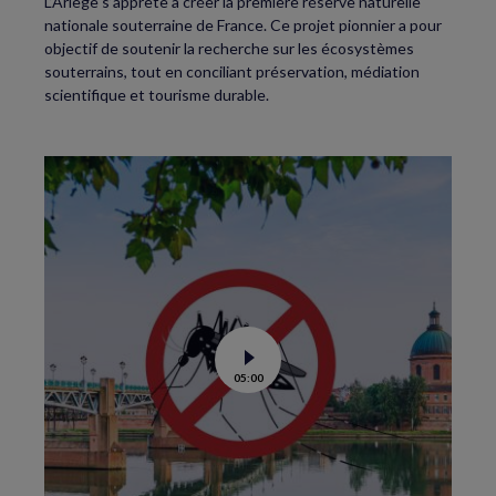
L’Ariège s’apprête à créer la première réserve naturelle
nationale souterraine de France. Ce projet pionnier a pour
objectif de soutenir la recherche sur les écosystèmes
souterrains, tout en conciliant préservation, médiation
scientifique et tourisme durable.
Voir
05:00
la
vidéo
de
Moustiques
tigres
:
le
lâcher
de