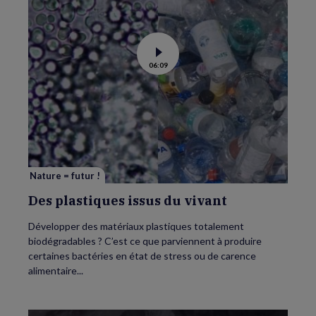
Voir
06:09
la
vidéo
de
Des
plastiques
issus
du
vivant
Nature = futur !
Des plastiques issus du vivant
Développer des matériaux plastiques totalement
biodégradables ? C’est ce que parviennent à produire
certaines bactéries en état de stress ou de carence
alimentaire...