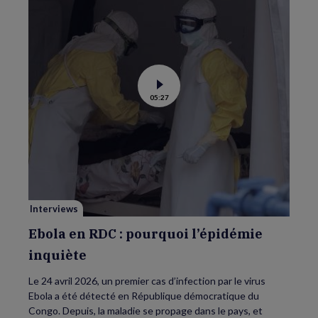
Voir
05:27
la
vidéo
de
Ebola
en
RDC
:
pourquoi
l’épidémie
inquiète
Interviews
Ebola en RDC : pourquoi l’épidémie
inquiète
Le 24 avril 2026, un premier cas d’infection par le virus
Ebola a été détecté en République démocratique du
Congo. Depuis, la maladie se propage dans le pays, et