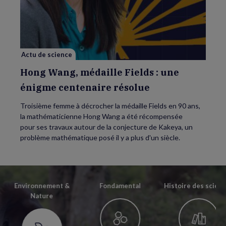
Wang,
médaille
Fields
:
une
énigme
centenaire
résolue
Actu de science
Hong Wang, médaille Fields : une
énigme centenaire résolue
Troisième femme à décrocher la médaille Fields en 90 ans,
la mathématicienne Hong Wang a été récompensée
pour ses travaux autour de la conjecture de Kakeya, un
problème mathématique posé il y a plus d'un siècle.
Environnement &
Fondamental
Histoire des scien
Nature