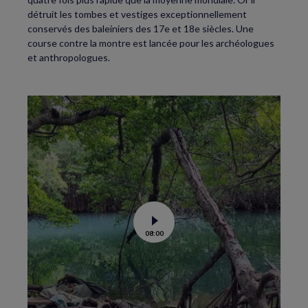
détruit les tombes et vestiges exceptionnellement
conservés des baleiniers des 17e et 18e siècles. Une
course contre la montre est lancée pour les archéologues
et anthropologues.
Voir
08:00
la
vidéo
de
La
science
au
secours
des
mangroves