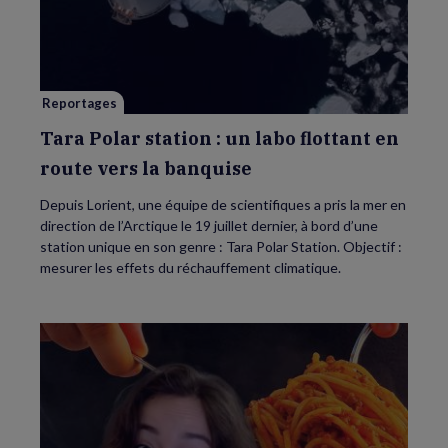
Polar
station
:
un
labo
flottant
en
route
Reportages
vers
la
banquise
Tara Polar station : un labo flottant en
route vers la banquise
Depuis Lorient, une équipe de scientifiques a pris la mer en
direction de l’Arctique le 19 juillet dernier, à bord d’une
station unique en son genre : Tara Polar Station. Objectif :
mesurer les effets du réchauffement climatique.