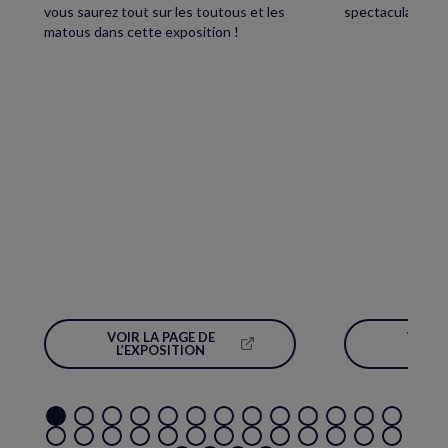
vous saurez tout sur les toutous et les
spectaculaire écl
matous dans cette exposition !
VOIR LA PAGE DE
VOIR 
(NOUVELLE
L’EXPOSITION
L’É
FENÊTRE)