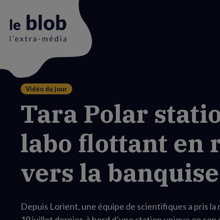
Vidéo du jour
Animation
Tara Polar statio
du
logo
labo flottant en 
vers la banquise
Depuis Lorient, une équipe de scientifiques a pris la 
19 juillet dernier, à bord d’une station unique en son 