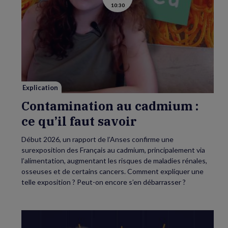
10:30
la
vidéo
de
Contamination
au
cadmium :
ce
qu’il
faut
savoir
Explication
Contamination au cadmium :
ce qu’il faut savoir
Début 2026, un rapport de l’Anses confirme une
surexposition des Français au cadmium, principalement via
l’alimentation, augmentant les risques de maladies rénales,
osseuses et de certains cancers. Comment expliquer une
telle exposition ? Peut-on encore s’en débarrasser ?