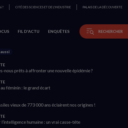
i ?
CITÉ DES SCIENCES ET DE L'INDUSTRIE
PALAIS DE LA DÉCOUVERTE
OCUS
FIL D'ACTU
ENQUÊTES
RECHERCHER
 aussi
TE
-nous prêts à affronter une nouvelle épidémie ?
TE
au féminin : le grand écart
siles vieux de 773 000 ans éclairent nos origines !
TE
 l’intelligence humaine : un vrai casse-tête