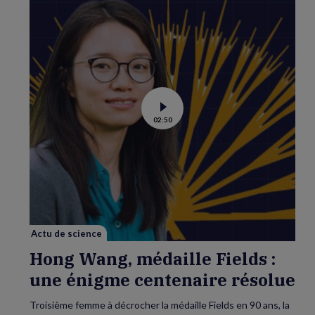
Voir
02:50
la
vidéo
de
Hong
Wang,
médaille
Fields
:
une
énigme
centenaire
résolue
Actu de science
Hong Wang, médaille Fields :
une énigme centenaire résolue
Troisième femme à décrocher la médaille Fields en 90 ans, la