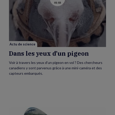
01:03
la
vidéo
de
Dans
les
yeux
d’un
pigeon
Actu de science
Dans les yeux d’un pigeon
Voir à travers les yeux d’un pigeon en vol ? Des chercheurs
canadiens y sont parvenus grâce à une mini-caméra et des
capteurs embarqués.