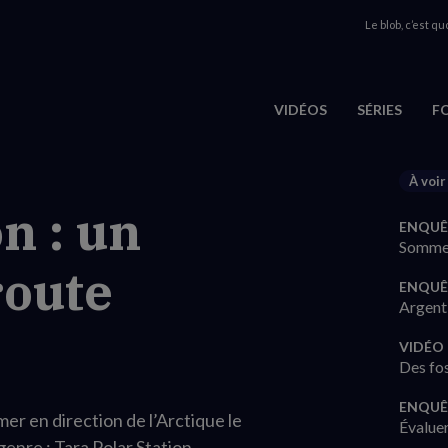
Le blob, c’est quo
VIDÉOS
SÉRIES
F
À voir
n : un
ENQUÊ
Sommes
route
ENQUÊ
Argent 
VIDÉO
Des fos
ENQUÊ
mer en direction de l’Arctique le
Évaluer
genre : Tara Polar Station.