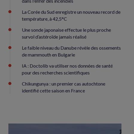
dans l'enfer des incendies
La Corée du Sud enregistre un nouveau record de
température, à 42,5°C
Une sonde japonaise effectue le plus proche
survol d’astéroïde jamais réalisé
Le faible niveau du Danube révèle des ossements
de mammouth en Bulgarie
IA : Doctolib va utiliser nos données de santé
pour des recherches scientifiques
Chikungunya : un premier cas autochtone
identifié cette saison en France