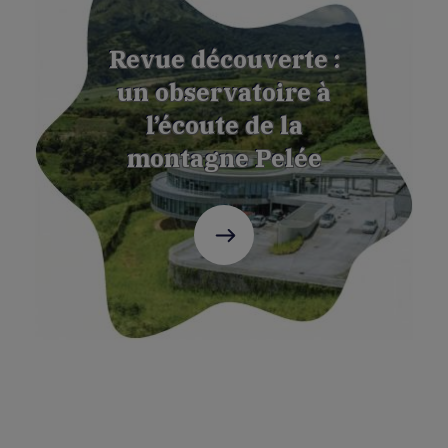
Revue découverte :
un observatoire à
l’écoute de la
montagne Pelée
C'est
parti
!