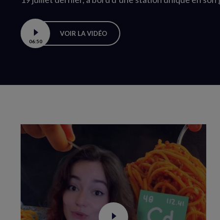
VOIR LA VIDÉO
06:50
Boucle
vidéo
Voir