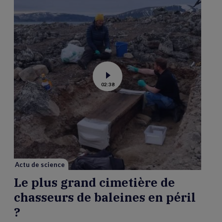
Voir
02:38
la
vidéo
de
Le
plus
grand
cimetière
de
chasseurs
de
baleines
en
péril
Actu de science
?
Le plus grand cimetière de
chasseurs de baleines en péril
?