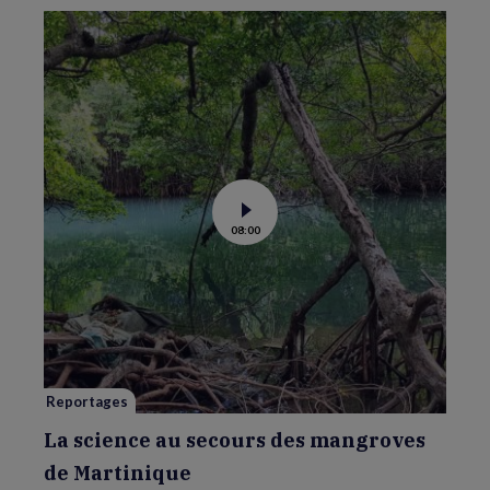
Voir
08:00
la
vidéo
de
La
science
au
secours
des
mangroves
de
Martinique
Reportages
La science au secours des mangroves
de Martinique