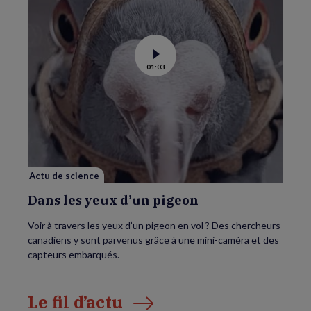
Voir
01:03
la
vidéo
de
Dans
les
yeux
d’un
pigeon
Actu de science
Dans les yeux d’un pigeon
Voir à travers les yeux d’un pigeon en vol ? Des chercheurs
canadiens y sont parvenus grâce à une mini-caméra et des
capteurs embarqués.
Le fil d’actu