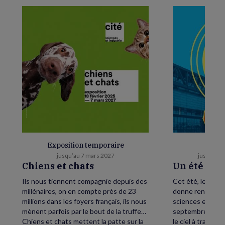
Exposition temporaire
E
jusqu’au 7 mars 2027
jusqu’au 
Chiens et chats
Un été as
Ils nous tiennent compagnie depuis des
Cet été, levez le
millénaires, on en compte près de 23
donne rendez-vou
millions dans les foyers français, ils nous
sciences et de l’
mènent parfois par le bout de la truffe…
septembre, petit
Chiens et chats mettent la patte sur la
le ciel à traver