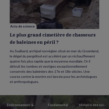
plus
grand
cimetière
de
chasseurs
de
baleines
en
Actu de science
péril
?
Le plus grand cimetière de chasseurs
de baleines en péril ?
Au Svalbard, archipel norvégien situé en mer du Groenland,
le dégel du pergélisol est accéléré par un réchauffement
quatre fois plus rapide que la moyenne mondiale. Or il
détruit les tombes et vestiges exceptionnellement
conservés des baleiniers des 17e et 18e siècles. Une
course contre la montre est lancée pour les archéologues
et anthropologues.
Environnement &
Fondamental
Histoire des scien