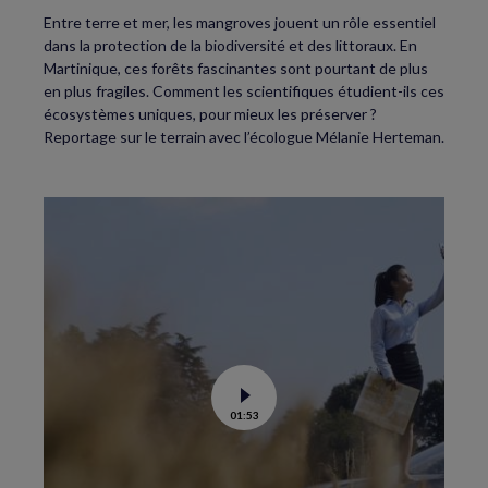
Entre terre et mer, les mangroves jouent un rôle essentiel
dans la protection de la biodiversité et des littoraux. En
Martinique, ces forêts fascinantes sont pourtant de plus
en plus fragiles. Comment les scientifiques étudient-ils ces
écosystèmes uniques, pour mieux les préserver ?
Reportage sur le terrain avec l’écologue Mélanie Herteman.
Voir
01:53
la
vidéo
de
C’est
la