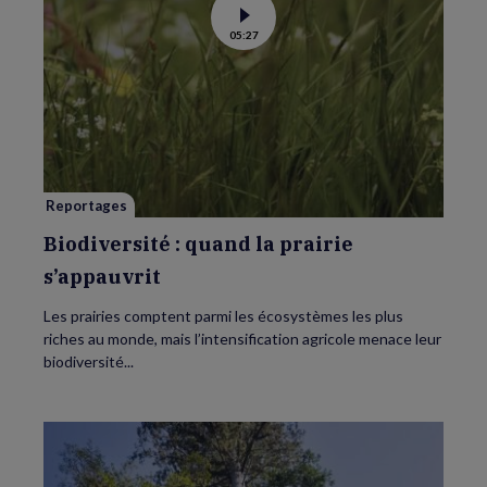
Voir
05:27
la
vidéo
de
Biodiversité
:
quand
la
prairie
s’appauvrit
Reportages
Biodiversité : quand la prairie
s’appauvrit
Les prairies comptent parmi les écosystèmes les plus
riches au monde, mais l’intensification agricole menace leur
biodiversité...