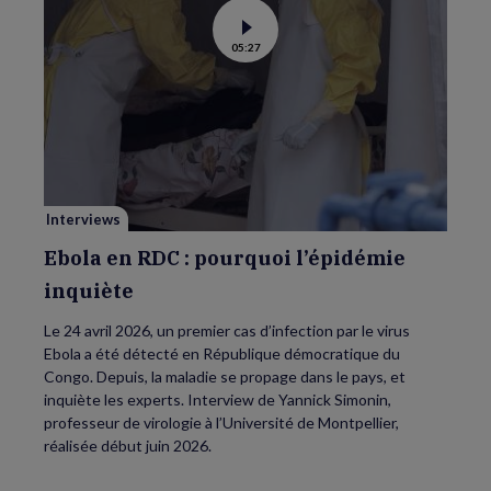
Voir
05:27
la
vidéo
de
Ebola
en
RDC
:
pourquoi
l’épidémie
inquiète
Interviews
Ebola en RDC : pourquoi l’épidémie
inquiète
Le 24 avril 2026, un premier cas d’infection par le virus
Ebola a été détecté en République démocratique du
Congo. Depuis, la maladie se propage dans le pays, et
inquiète les experts. Interview de Yannick Simonin,
professeur de virologie à l’Université de Montpellier,
réalisée début juin 2026.