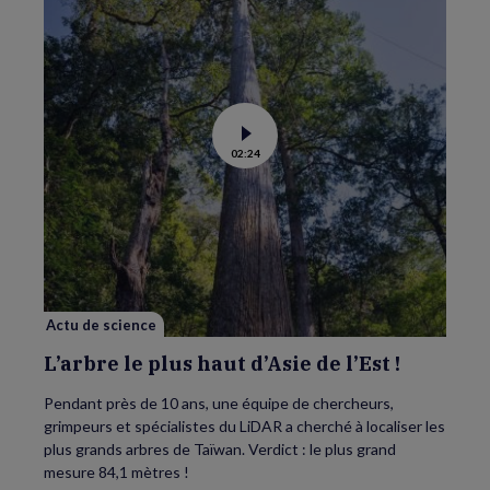
Voir
02:24
la
vidéo
de
L’arbre
le
plus
haut
d’Asie
de
l’Est
!
Actu de science
L’arbre le plus haut d’Asie de l’Est !
Pendant près de 10 ans, une équipe de chercheurs,
grimpeurs et spécialistes du LiDAR a cherché à localiser les
plus grands arbres de Taïwan. Verdict : le plus grand
mesure 84,1 mètres !