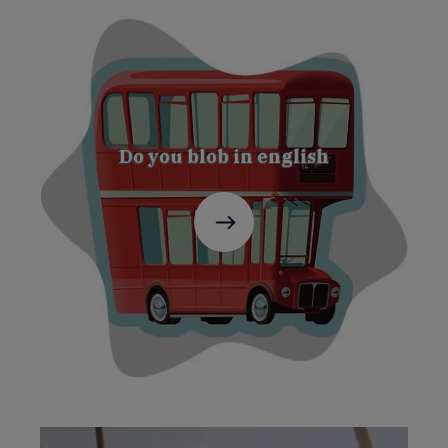
Do you blob in english
C'est
parti
!