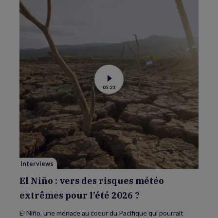
Voir
05:23
la
vidéo
de
El
Niño
:
vers
des
risques
météo
extrêmes
pour
Interviews
l’été
2026
?
El Niño : vers des risques météo
extrêmes pour l’été 2026 ?
El Niño, une menace au coeur du Pacifique qui pourrait