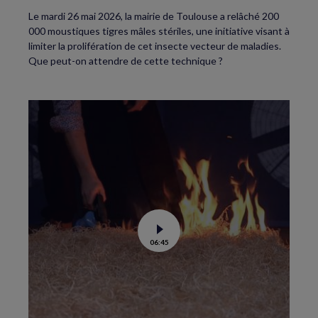
Le mardi 26 mai 2026, la mairie de Toulouse a relâché 200
000 moustiques tigres mâles stériles, une initiative visant à
limiter la prolifération de cet insecte vecteur de maladies.
Que peut-on attendre de cette technique ?
Voir
06:45
la
vidéo
de
Feux
de
forêt
:
comment
éviter