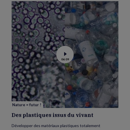
Voir
06:09
la
vidéo
de
Des
plastiques
issus
du
vivant
Nature = futur !
Des plastiques issus du vivant
Développer des matériaux plastiques totalement