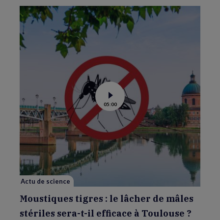
Voir
05:00
la
vidéo
de
Moustiques
tigres
:
le
lâcher
de
mâles
stériles
sera-
Actu de science
t-
il
efficace
Moustiques tigres : le lâcher de mâles
à
Toulouse
stériles sera-t-il efficace à Toulouse ?
?