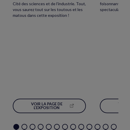
Cité des sciences et de l’industrie. Tout,
foisonnant avec,
vous saurez tout sur les toutous et les
spectaculaire écl
matous dans cette exposition !
VOIR LA PAGE DE
VOIR 
(NOUVELLE
L’EXPOSITION
L’É
FENÊTRE)