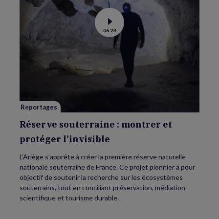
Voir
06:23
la
vidéo
de
Réserve
souterraine
:
montrer
et
protéger
l’invisible
Reportages
Réserve souterraine : montrer et
protéger l’invisible
L’Ariège s’apprête à créer la première réserve naturelle
nationale souterraine de France. Ce projet pionnier a pour
objectif de soutenir la recherche sur les écosystèmes
souterrains, tout en conciliant préservation, médiation
scientifique et tourisme durable.