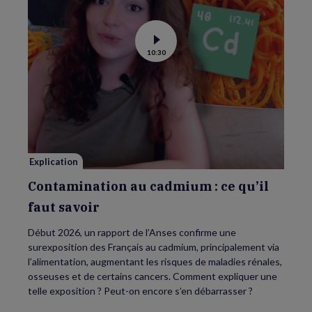
Voir
10:30
la
vidéo
de
Contamination
au
cadmium :
ce
qu’il
faut
savoir
Explication
Contamination au cadmium : ce qu’il
faut savoir
Début 2026, un rapport de l’Anses confirme une
surexposition des Français au cadmium, principalement via
l’alimentation, augmentant les risques de maladies rénales,
osseuses et de certains cancers. Comment expliquer une
telle exposition ? Peut-on encore s’en débarrasser ?