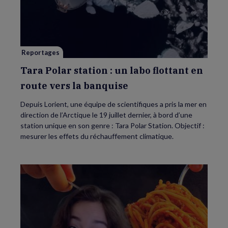
Polar
station
:
un
labo
flottant
en
route
Reportages
vers
la
banquise
Tara Polar station : un labo flottant en
route vers la banquise
Depuis Lorient, une équipe de scientifiques a pris la mer en
direction de l’Arctique le 19 juillet dernier, à bord d’une
station unique en son genre : Tara Polar Station. Objectif :
mesurer les effets du réchauffement climatique.