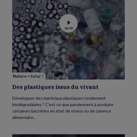
Voir
06:09
la
vidéo
de
Des
plastiques
issus
du
vivant
Nature = futur !
Des plastiques issus du vivant
Développer des matériaux plastiques totalement
biodégradables ? C’est ce que parviennent à produire
certaines bactéries en état de stress ou de carence
alimentaire...