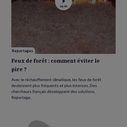
Voir
06:45
la
vidéo
de
Feux
de
forêt
:
comment
éviter
le
pire ?
Reportages
Feux de forêt : comment éviter le
pire ?
Avec le réchauffement climatique, les feux de forêt
deviennent plus fréquents et plus intenses. Des
chercheurs français développent des solutions.
Reportage.