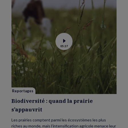
Voir
05:27
la
vidéo
de
Biodiversité
:
quand
la
prairie
s’appauvrit
Reportages
Biodiversité : quand la prairie
s’appauvrit
Les prairies comptent parmi les écosystèmes les plus
riches au monde, mais l’intensification agricole menace leur