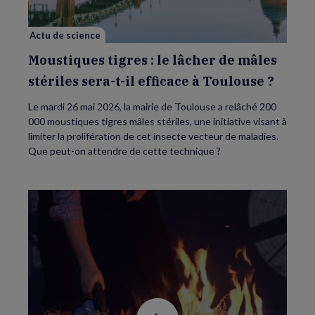
mâles
stériles
sera-
Actu de science
t-
il
efficace
Moustiques tigres : le lâcher de mâles
à
Toulouse
stériles sera-t-il efficace à Toulouse ?
?
Le mardi 26 mai 2026, la mairie de Toulouse a relâché 200
000 moustiques tigres mâles stériles, une initiative visant à
limiter la prolifération de cet insecte vecteur de maladies.
Que peut-on attendre de cette technique ?