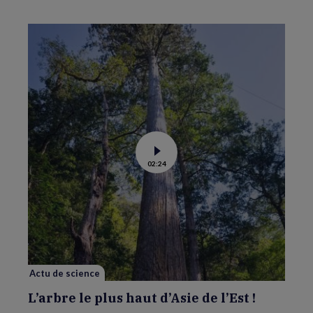
Voir
02:24
la
vidéo
de
L’arbre
le
plus
haut
d’Asie
de
l’Est
!
Actu de science
L’arbre le plus haut d’Asie de l’Est !