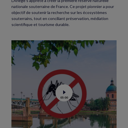
L’Ariège s’apprête à créer la première réserve naturelle
nationale souterraine de France. Ce projet pionnier a pour
objectif de soutenir la recherche sur les écosystèmes
souterrains, tout en conciliant préservation, médiation
scientifique et tourisme durable.
Voir
05:00
la
vidéo
de
Moustiques
tigres
:
le
lâcher
de