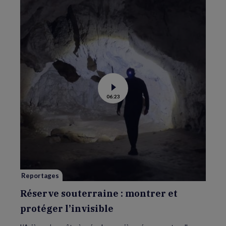
Voir
06:23
la
vidéo
de
Réserve
souterraine
:
montrer
et
protéger
l’invisible
Reportages
Réserve souterraine : montrer et
protéger l’invisible