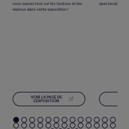
vous saurez tout sur les toutous et les
spectaculaire écl
matous dans cette exposition !
VOIR LA PAGE DE
VOIR 
(NOUVELLE
L’EXPOSITION
L’É
FENÊTRE)