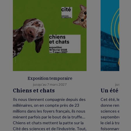
Exposition temporaire
E
jusqu’au 7 mars 2027
jusqu’au 
Chiens et chats
Un été as
Ils nous tiennent compagnie depuis des
Cet été, levez le
millénaires, on en compte près de 23
donne rendez-vou
millions dans les foyers français, ils nous
sciences et de l’
mènent parfois par le bout de la truffe…
septembre, petit
Chiens et chats mettent la patte sur la
le ciel à traver
Cité des sciences et de l’industrie. Tout,
foisonnant avec,