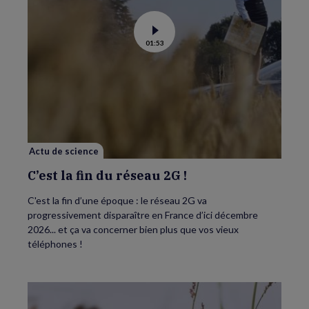
Voir
01:53
la
vidéo
de
C’est
la
fin
du
réseau
2G
!
Actu de science
C’est la fin du réseau 2G !
C'est la fin d’une époque : le réseau 2G va
progressivement disparaître en France d’ici décembre
2026... et ça va concerner bien plus que vos vieux
téléphones !