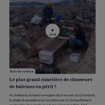
Voir
02:38
la
vidéo
de
Le
plus
grand
cimetière
de
chasseurs
de
baleines
en
Actu de science
péril
?
Le plus grand cimetière de chasseurs
de baleines en péril ?
Au Svalbard, archipel norvégien situé en mer du Groenland,
le dégel du pergélisol est accéléré par un réchauffement
quatre fois plus rapide que la moyenne mondiale. Or il