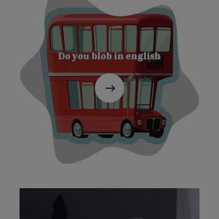
Do you blob in english
C'est
parti
!