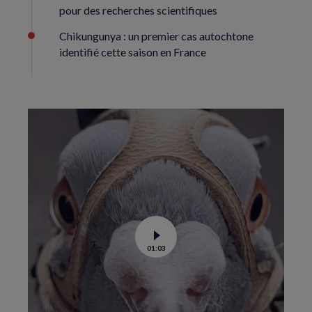
pour des recherches scientifiques
Chikungunya : un premier cas autochtone
identifié cette saison en France
Voir
01:03
la
vidéo
de
Dans
les
yeux
d’un