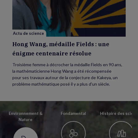
Wang,
médaille
Fields
:
une
énigme
centenaire
résolue
Actu de science
Hong Wang, médaille Fields : une
énigme centenaire résolue
Troisième femme à décrocher la médaille Fields en 90 ans,
la mathématicienne Hong Wang a été récompensée
pour ses travaux autour de la conjecture de Kakeya, un
problème mathématique posé il y a plus d'un siècle.
Environnement &
Fondamental
Histoire des scien
Nature