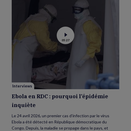
Voir
05:27
la
vidéo
de
Ebola
en
RDC
:
pourquoi
l’épidémie
inquiète
Interviews
Ebola en RDC : pourquoi l’épidémie
inquiète
Le 24 avril 2026, un premier cas d’infection par le virus
Ebola a été détecté en République démocratique du
Congo. Depuis, la maladie se propage dans le pays, et