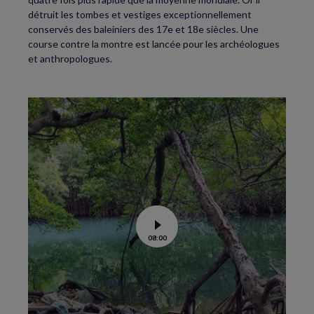
détruit les tombes et vestiges exceptionnellement
conservés des baleiniers des 17e et 18e siècles. Une
course contre la montre est lancée pour les archéologues
et anthropologues.
Voir
08:00
la
vidéo
de
La
science
au
secours
des
mangroves