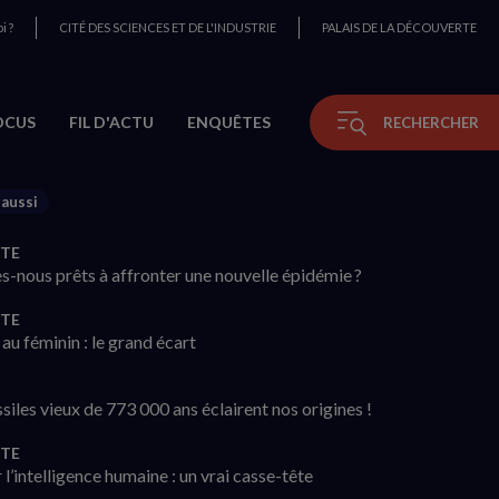
i ?
CITÉ DES SCIENCES ET DE L'INDUSTRIE
PALAIS DE LA DÉCOUVERTE
OCUS
FIL D'ACTU
ENQUÊTES
RECHERCHER
 aussi
TE
-nous prêts à affronter une nouvelle épidémie ?
TE
au féminin : le grand écart
siles vieux de 773 000 ans éclairent nos origines !
TE
 l’intelligence humaine : un vrai casse-tête