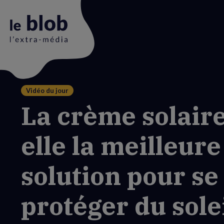
Vidéo du jour
Animation
La crème solaire
du
logo
elle la meilleure
solution pour se
protéger du solei