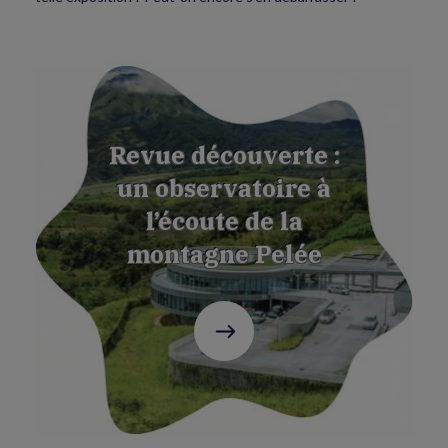
Revue découverte :
un observatoire à
l’écoute de la
montagne Pelée
C'est
parti
!