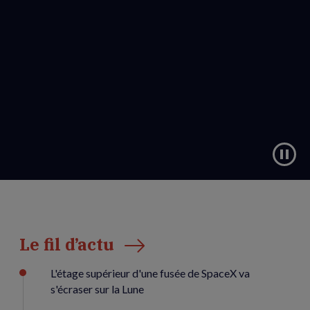
Le fil d’actu
L'étage supérieur d'une fusée de SpaceX va
s'écraser sur la Lune