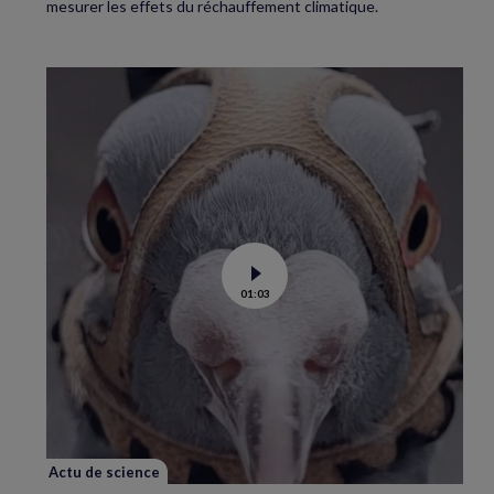
mesurer les effets du réchauffement climatique.
Voir
01:03
la
vidéo
de
Dans
les
yeux
d’un
pigeon
Actu de science