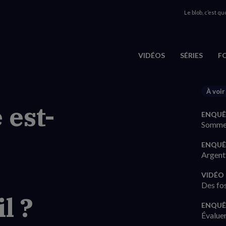
Le blob, c’est quo
VIDÉOS
SÉRIES
F
À voir
 est-
ENQUÊ
Sommes
ENQUÊ
Argent 
VIDÉO
Des fos
l ?
ENQUÊ
Évaluer