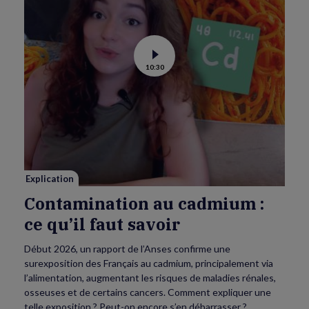
Voir
10:30
la
vidéo
de
Contamination
au
cadmium :
ce
qu’il
faut
savoir
Explication
Contamination au cadmium :
ce qu’il faut savoir
Début 2026, un rapport de l’Anses confirme une
surexposition des Français au cadmium, principalement via
l’alimentation, augmentant les risques de maladies rénales,
osseuses et de certains cancers. Comment expliquer une
telle exposition ? Peut-on encore s’en débarrasser ?