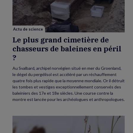
grand
cimetière
de
chasseurs
de
baleines
en
péril
Actu de science
?
Le plus grand cimetière de
chasseurs de baleines en péril
?
Au Svalbard, archipel norvégien situé en mer du Groenland,
le dégel du pergélisol est accéléré par un réchauffement
quatre fois plus rapide que la moyenne mondiale. Or il détruit
les tombes et vestiges exceptionnellement conservés des
baleiniers des 17e et 18e siècles. Une course contre la
montre est lancée pour les archéologues et anthropologues.