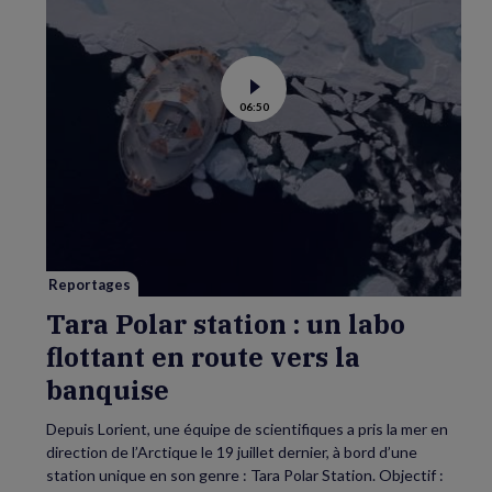
Voir
06:50
la
vidéo
de
Tara
Polar
station
:
un
labo
flottant
en
route
vers
Reportages
la
banquise
Tara Polar station : un labo
flottant en route vers la
banquise
Depuis Lorient, une équipe de scientifiques a pris la mer en
direction de l’Arctique le 19 juillet dernier, à bord d’une
station unique en son genre : Tara Polar Station. Objectif :