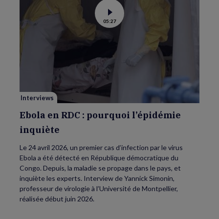
Voir
05:27
la
vidéo
de
Ebola
en
RDC
:
pourquoi
l’épidémie
inquiète
Interviews
Ebola en RDC : pourquoi l’épidémie
inquiète
Le 24 avril 2026, un premier cas d’infection par le virus
Ebola a été détecté en République démocratique du
Congo. Depuis, la maladie se propage dans le pays, et
inquiète les experts. Interview de Yannick Simonin,
professeur de virologie à l’Université de Montpellier,
réalisée début juin 2026.