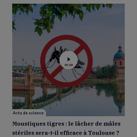
Voir
05:00
la
vidéo
de
Moustiques
tigres
:
le
lâcher
de
mâles
stériles
sera-
Actu de science
t-
il
efficace
Moustiques tigres : le lâcher de mâles
à
Toulouse
stériles sera-t-il efficace à Toulouse ?
?