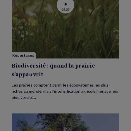
Voir
05:27
la
vidéo
de
Biodiversité
:
quand
la
prairie
s’appauvrit
Reportages
Biodiversité : quand la prairie
s’appauvrit
Les prairies comptent parmi les écosystèmes les plus
riches au monde, mais l’intensification agricole menace leur
biodiversité...