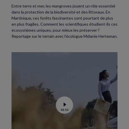
Entre terre et mer, les mangroves jouent un rôle essentiel
dans la protection de la biodiversité et des littoraux. En
Martinique, ces forêts fascinantes sont pourtant de plus
en plus fragiles. Comment les scientifiques étudient-ils ces
écosystèmes uniques, pour mieux les préserver ?
Reportage sur le terrain avec l’écologue Mélanie Herteman.
Voir
01:53
la
vidéo
de
C’est
la