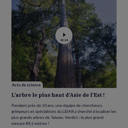
Voir
02:24
la
vidéo
de
L’arbre
le
plus
haut
d’Asie
de
l’Est
!
Actu de science
L’arbre le plus haut d’Asie de l’Est !
Pendant près de 10 ans, une équipe de chercheurs,
grimpeurs et spécialistes du LiDAR a cherché à localiser les
plus grands arbres de Taïwan. Verdict : le plus grand
mesure 84,1 mètres !