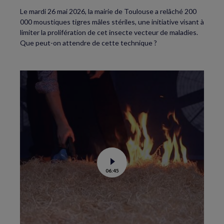
Le mardi 26 mai 2026, la mairie de Toulouse a relâché 200
000 moustiques tigres mâles stériles, une initiative visant à
limiter la prolifération de cet insecte vecteur de maladies.
Que peut-on attendre de cette technique ?
Voir
06:45
la
vidéo
de
Feux
de
forêt
:
comment
éviter