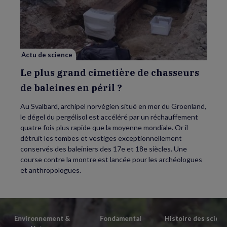
plus
grand
cimetière
de
chasseurs
de
baleines
en
Actu de science
péril
?
Le plus grand cimetière de chasseurs
de baleines en péril ?
Au Svalbard, archipel norvégien situé en mer du Groenland,
le dégel du pergélisol est accéléré par un réchauffement
quatre fois plus rapide que la moyenne mondiale. Or il
détruit les tombes et vestiges exceptionnellement
conservés des baleiniers des 17e et 18e siècles. Une
course contre la montre est lancée pour les archéologues
et anthropologues.
Environnement &
Fondamental
Histoire des scien