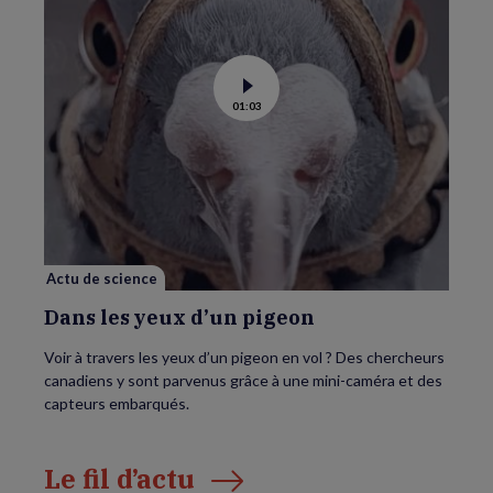
Voir
01:03
la
vidéo
de
Dans
les
yeux
d’un
pigeon
Actu de science
Dans les yeux d’un pigeon
Voir à travers les yeux d’un pigeon en vol ? Des chercheurs
canadiens y sont parvenus grâce à une mini-caméra et des
capteurs embarqués.
Le fil d’actu