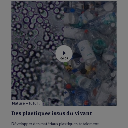
Voir
06:09
la
vidéo
de
Des
plastiques
issus
du
vivant
Nature = futur !
Des plastiques issus du vivant
Développer des matériaux plastiques totalement