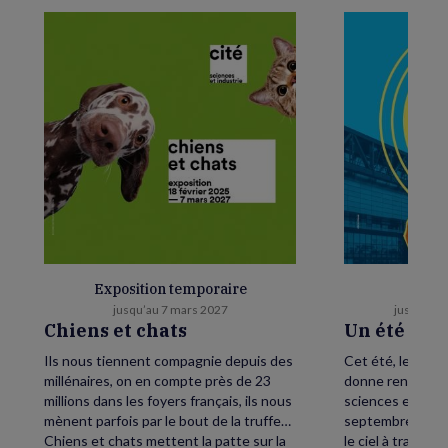
Exposition temporaire
E
jusqu’au 7 mars 2027
jusqu’au 
Chiens et chats
Un été as
Ils nous tiennent compagnie depuis des
Cet été, levez le
millénaires, on en compte près de 23
donne rendez-vou
millions dans les foyers français, ils nous
sciences et de l’
mènent parfois par le bout de la truffe…
septembre, petit
Chiens et chats mettent la patte sur la
le ciel à traver