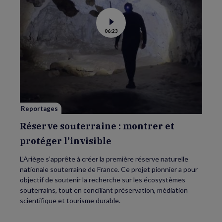
Voir
06:23
la
vidéo
de
Réserve
souterraine
:
montrer
et
protéger
l’invisible
Reportages
Réserve souterraine : montrer et
protéger l’invisible
L’Ariège s’apprête à créer la première réserve naturelle
nationale souterraine de France. Ce projet pionnier a pour
objectif de soutenir la recherche sur les écosystèmes
souterrains, tout en conciliant préservation, médiation
scientifique et tourisme durable.