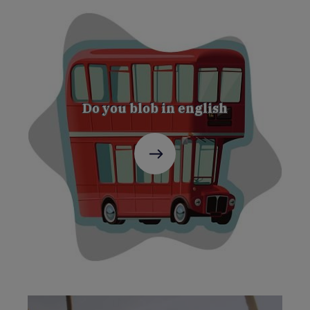
Do you blob in english
C'est
parti
!