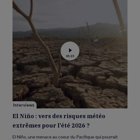
Voir
05:23
la
vidéo
de
El
Niño
:
vers
des
risques
météo
extrêmes
pour
Interviews
l’été
2026
?
El Niño : vers des risques météo
extrêmes pour l’été 2026 ?
El Niño, une menace au coeur du Pacifique qui pourrait