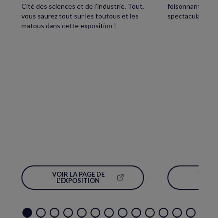
Cité des sciences et de l’industrie. Tout,
foisonnant avec,
vous saurez tout sur les toutous et les
spectaculaire écl
matous dans cette exposition !
VOIR LA PAGE DE
VOIR 
(NOUVELLE
L’EXPOSITION
L’É
FENÊTRE)