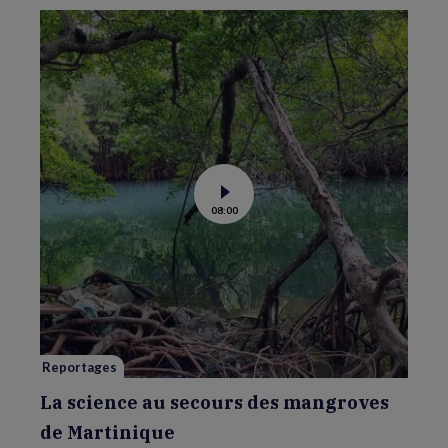
Voir
08:00
la
vidéo
de
La
science
au
secours
des
mangroves
de
Martinique
Reportages
La science au secours des mangroves
de Martinique