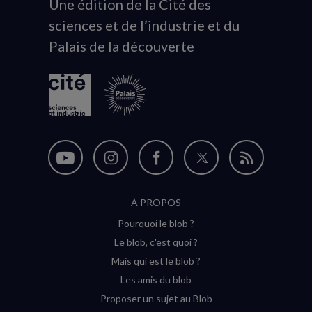
Une édition de la Cité des
Animation
sciences et de l’industrie et du
du
Palais de la découverte
logo
Nous
Nous
Nous
Nous
Flux
suivre
suivre
suivre
suivre
RSS
À PROPOS
sur
sur
sur
sur
Pourquoi le blob ?
YouTube
Instagram
Facebook
Twitter
Le blob, c'est quoi ?
(nouvelle
(nouvelle
(nouvelle
(nouvelle
Mais qui est le blob ?
fenêtre)
fenêtre)
fenêtre)
fenêtre)
Les amis du blob
Proposer un sujet au Blob