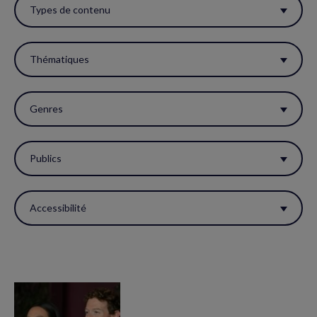
ces
Types de contenu
filtres
pour
Thématiques
réactualiser
la
Genres
page.
Publics
Accessibilité