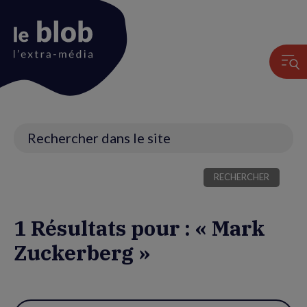
Animation
du
logo
Recherche
1 Résultats pour : « Mark
Zuckerberg »
Utiliser