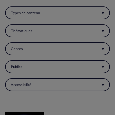
Utiliser
ces
Types de contenu
filtres
pour
Thématiques
réactualiser
la
Genres
page.
Publics
Accessibilité