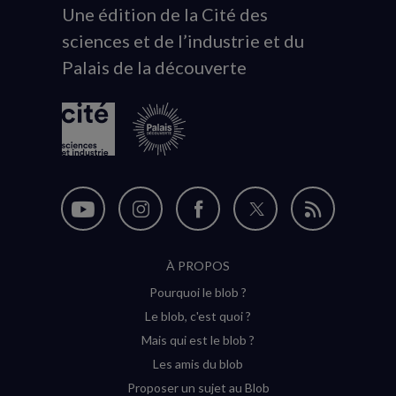
Une édition de la Cité des
Animation
sciences et de l’industrie et du
du
Palais de la découverte
logo
Nous
Nous
Nous
Nous
Flux
suivre
suivre
suivre
suivre
RSS
À PROPOS
sur
sur
sur
sur
Pourquoi le blob ?
YouTube
Instagram
Facebook
Twitter
Le blob, c'est quoi ?
(nouvelle
(nouvelle
(nouvelle
(nouvelle
Mais qui est le blob ?
fenêtre)
fenêtre)
fenêtre)
fenêtre)
Les amis du blob
Proposer un sujet au Blob