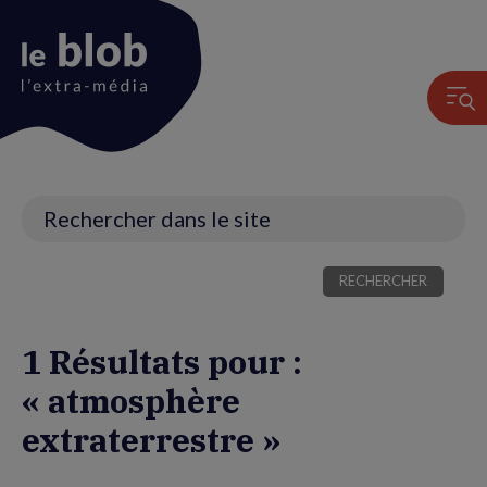
Animation
du
logo
Recherche
1 Résultats pour :
« atmosphère
extraterrestre »