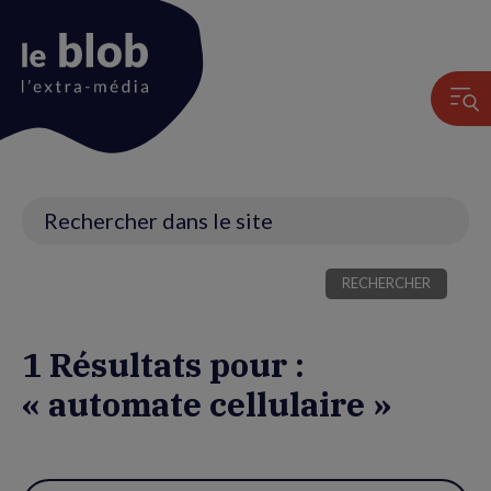
Animation
du
logo
Recherche
1 Résultats pour :
« automate cellulaire »
Utiliser