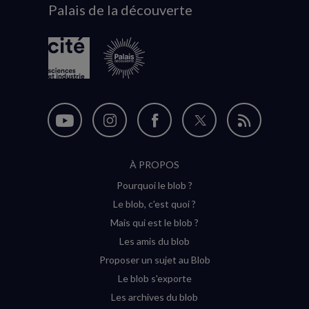
Palais de la découverte
logo
Nous
Nous
Nous
Nous
Flux
suivre
suivre
suivre
suivre
RSS
À PROPOS
sur
sur
sur
sur
Pourquoi le blob ?
YouTube
Instagram
Facebook
Twitter
Le blob, c'est quoi ?
(nouvelle
(nouvelle
(nouvelle
(nouvelle
Mais qui est le blob ?
fenêtre)
fenêtre)
fenêtre)
fenêtre)
Les amis du blob
Proposer un sujet au Blob
Le blob s'exporte
Les archives du blob