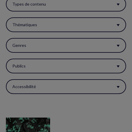
ces
Types de contenu
filtres
pour
Thématiques
réactualiser
la
Genres
page.
Publics
Accessibilité