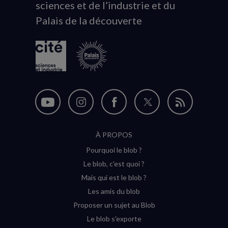
sciences et de l’industrie et du
du
Palais de la découverte
logo
Nous
Nous
Nous
Nous
Flux
suivre
suivre
suivre
suivre
RSS
À PROPOS
sur
sur
sur
sur
Pourquoi le blob ?
YouTube
Instagram
Facebook
Twitter
Le blob, c'est quoi ?
(nouvelle
(nouvelle
(nouvelle
(nouvelle
Mais qui est le blob ?
fenêtre)
fenêtre)
fenêtre)
fenêtre)
Les amis du blob
Proposer un sujet au Blob
Le blob s'exporte