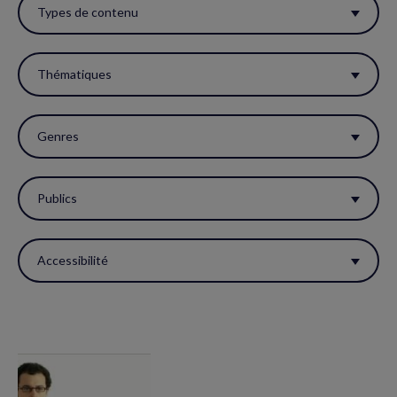
ces
Types de contenu
filtres
pour
Thématiques
réactualiser
la
Genres
page.
Publics
Accessibilité