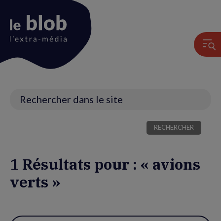
Animation
du
logo
Recherche
1 Résultats pour : « avions
verts »
Utiliser