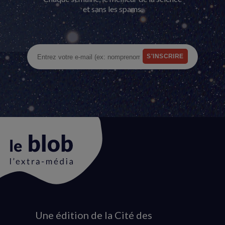
et sans les spams.
Une édition de la Cité des
Animation