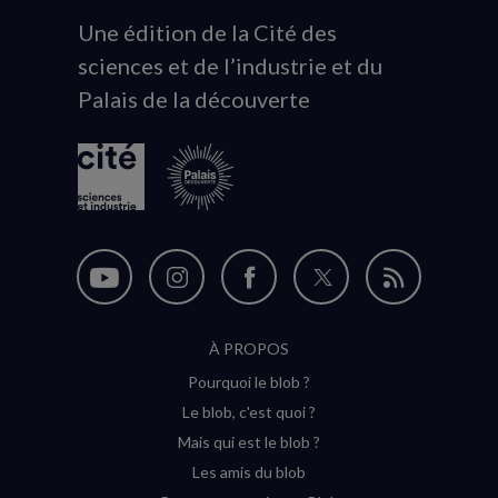
Une édition de la Cité des
Animation
sciences et de l’industrie et du
du
Palais de la découverte
logo
Nous
Nous
Nous
Nous
Flux
suivre
suivre
suivre
suivre
RSS
À PROPOS
sur
sur
sur
sur
Pourquoi le blob ?
YouTube
Instagram
Facebook
Twitter
Le blob, c'est quoi ?
(nouvelle
(nouvelle
(nouvelle
(nouvelle
Mais qui est le blob ?
fenêtre)
fenêtre)
fenêtre)
fenêtre)
Les amis du blob