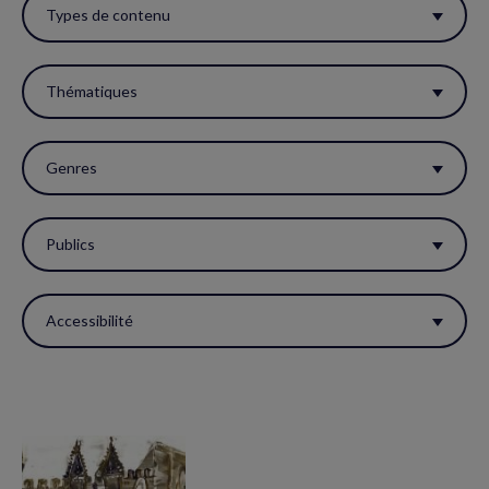
ces
Types de contenu
filtres
pour
Thématiques
réactualiser
la
Genres
page.
Publics
Accessibilité