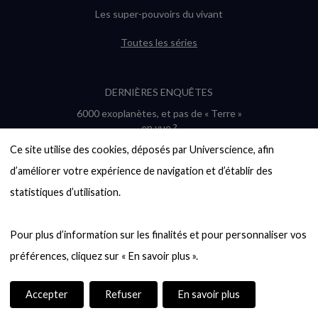
Les super-pouvoirs du vivant
Toutes les séries
DERNIÈRES ENQUÊTES
6000 exoplanètes, et pas de « Terre »
en vue ?
Quel avenir pour les cryptos ?
Ce site utilise des cookies, déposés par Universcience, afin 
Un loup préhistorique ressuscité ? La
d’améliorer votre expérience de navigation et d’établir des 
désextinction en question
statistiques d’utilisation.

Entre mathématiques et politique : la
quête d’un vote équitable
Évaluer l’intelligence humaine : un vrai
Pour plus d’information sur les finalités et pour personnaliser vos 
casse-tête
Toutes les enquêtes
Accepter
Refuser
En savoir plus