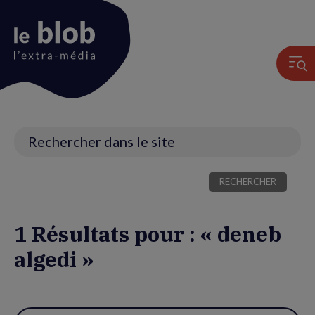
Animation
du
logo
Recherche
1 Résultats pour : « deneb
algedi »
Utiliser