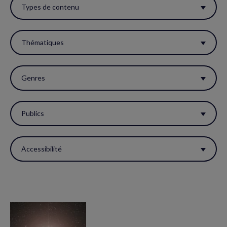
ces
Types de contenu
filtres
pour
Thématiques
réactualiser
la
Genres
page.
Publics
Accessibilité