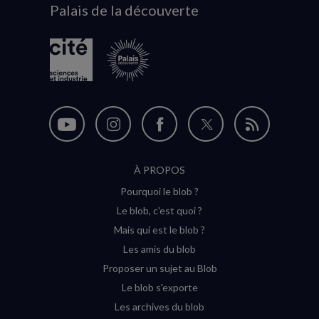
Palais de la découverte
logo
Nous
Nous
Nous
Nous
Flux
suivre
suivre
suivre
suivre
RSS
À PROPOS
sur
sur
sur
sur
Pourquoi le blob ?
YouTube
Instagram
Facebook
Twitter
Le blob, c'est quoi ?
(nouvelle
(nouvelle
(nouvelle
(nouvelle
Mais qui est le blob ?
fenêtre)
fenêtre)
fenêtre)
fenêtre)
Les amis du blob
Proposer un sujet au Blob
Le blob s'exporte
Les archives du blob