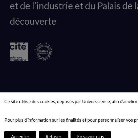
et de l’industrie et du Palais de l
logo
découverte
Ce site utilise des cookies, déposés par Universcience, afin d’améliore
Accepter
Refuser
En savoir plus