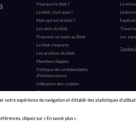
a
Pourquoi le blob ?
Le retou
Le blob, c'est quoi ?
L’odyss
Mais qui est le blob ?
Explicat
Les amis du blob
Trous no
Proposer un sujet au Blob
Les supe
Le blob s'exporte
Toutes l
Les archives du blob
Mentions légales
Politique de confidentialité
d'Universcience
Utilisation des cookies
Gestion des cookies
r votre expérience de navigation et d’établir des statistiques d’utilisati
Accessibilité : partiellement
conforme
Plan du site