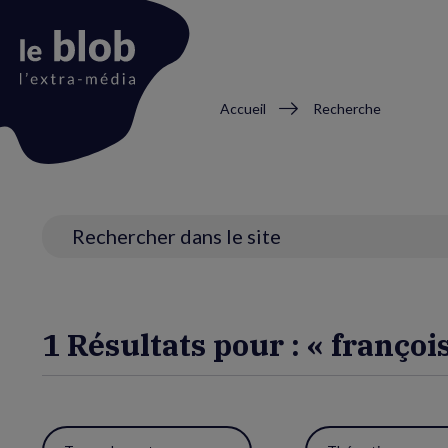
Fil
Accueil
Recherche
d'Ariane
Animation
du
logo
Recherche
1 Résultats pour : « françois
Utiliser