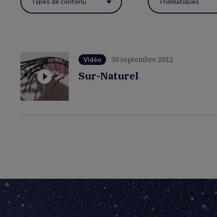
Types de contenu
Thématiques
ces
filtres
pour
réactualiser
30 septembre 2012
Vidéo
la
Sur-Naturel
page.