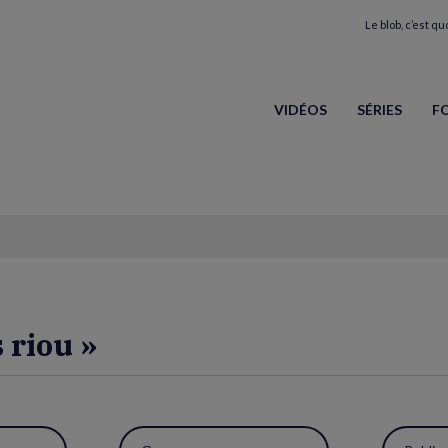
Le blob, c’est quo
VIDÉOS
SÉRIES
F
 riou »