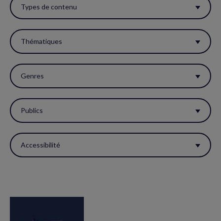
ces
Types de contenu
filtres
pour
Thématiques
réactualiser
la
Genres
page.
Publics
Accessibilité