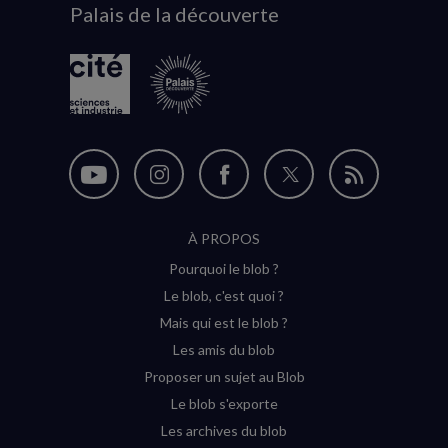
Palais de la découverte
logo
Nous
Nous
Nous
Nous
Flux
suivre
suivre
suivre
suivre
RSS
À PROPOS
sur
sur
sur
sur
Pourquoi le blob ?
YouTube
Instagram
Facebook
Twitter
Le blob, c'est quoi ?
(nouvelle
(nouvelle
(nouvelle
(nouvelle
Mais qui est le blob ?
fenêtre)
fenêtre)
fenêtre)
fenêtre)
Les amis du blob
Proposer un sujet au Blob
Le blob s'exporte
Les archives du blob