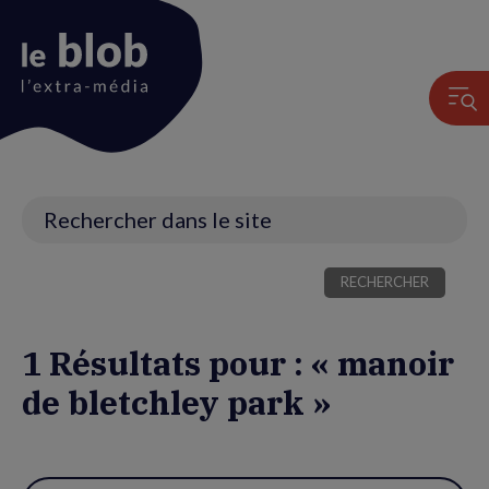
Animation
du
logo
Recherche
1 Résultats pour : « manoir
de bletchley park »
Utiliser