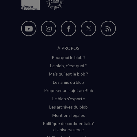
Nous
Nous
Nous
Nous
Flux
suivre
suivre
suivre
suivre
RSS
À PROPOS
sur
sur
sur
sur
Pourquoi le blob ?
YouTube
Instagram
Facebook
Twitter
Le blob, c'est quoi ?
(nouvelle
(nouvelle
(nouvelle
(nouvelle
Mais qui est le blob ?
fenêtre)
fenêtre)
fenêtre)
fenêtre)
Les amis du blob
Proposer un sujet au Blob
Le blob s'exporte
Les archives du blob
Mentions légales
Politique de confidentialité
d'Universcience