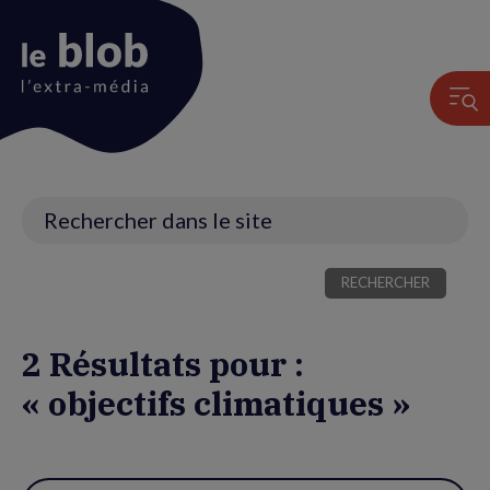
Animation
du
logo
Recherche
2 Résultats pour :
« objectifs climatiques »
Utiliser