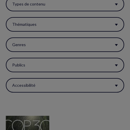
ces
Types de contenu
filtres
pour
Thématiques
réactualiser
la
Genres
page.
Publics
Accessibilité