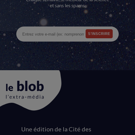
et sans les spams.
Une édition de la Cité des
Animation