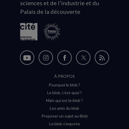
sciences et de l’industrie et du
du
Palais de la découverte
logo
Nous
Nous
Nous
Nous
Flux
suivre
suivre
suivre
suivre
RSS
À PROPOS
sur
sur
sur
sur
Pourquoi le blob ?
YouTube
Instagram
Facebook
Twitter
Le blob, c'est quoi ?
(nouvelle
(nouvelle
(nouvelle
(nouvelle
Mais qui est le blob ?
fenêtre)
fenêtre)
fenêtre)
fenêtre)
Les amis du blob
Proposer un sujet au Blob
Le blob s'exporte