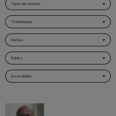
ces
Types de contenu
filtres
pour
Thématiques
réactualiser
la
Genres
page.
Publics
Accessibilité