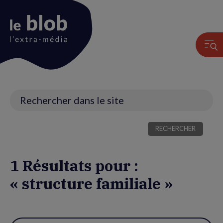
Animation
du
logo
Recherche
1 Résultats pour :
« structure familiale »
Utiliser