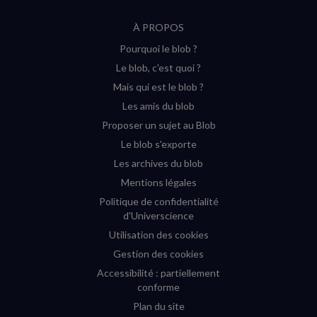
on
on
on
on
RSS
À PROPOS
YouTube
Instagram
Facebook
Twitter
Pourquoi le blob ?
(new
(new
(new
(new
Le blob, c'est quoi ?
window)
window)
window)
window)
Mais qui est le blob ?
Les amis du blob
Proposer un sujet au Blob
Le blob s'exporte
Les archives du blob
Mentions légales
Politique de confidentialité
d'Universcience
Utilisation des cookies
Gestion des cookies
Accessibilité : partiellement
conforme
Plan du site