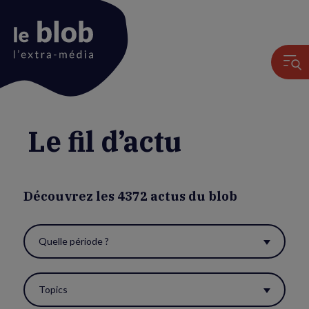
Animated
Le fil d’actu
logo
Découvrez les 4372 actus du blob
Quelle période ?
Use
these
Topics
filters