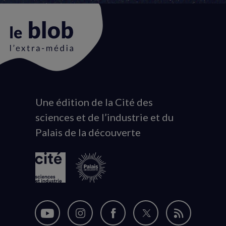
Une édition de la Cité des
Animated
sciences et de l’industrie et du
logo
Palais de la découverte
Follow
Follow
Follow
Follow
Flux