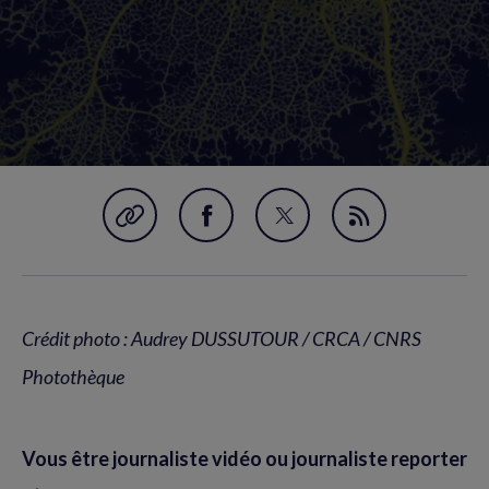
Garder en favori
Partager
Partager
Flux
sur
sur
RSS
Facebook
Twitter
(nouvelle
(nouvelle
Crédit photo : Audrey DUSSUTOUR / CRCA / CNRS
fenêtre)
fenêtre)
Photothèque
Vous être journaliste vidéo ou journaliste reporter