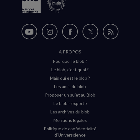
Nous
Nous
Nous
Nous
Flux
suivre
suivre
suivre
suivre
RSS
À PROPOS
sur
sur
sur
sur
Pourquoi le blob ?
YouTube
Instagram
Facebook
Twitter
Le blob, c'est quoi ?
(nouvelle
(nouvelle
(nouvelle
(nouvelle
Mais qui est le blob ?
fenêtre)
fenêtre)
fenêtre)
fenêtre)
Les amis du blob
Proposer un sujet au Blob
Le blob s'exporte
Les archives du blob
Mentions légales
Politique de confidentialité
d'Universcience