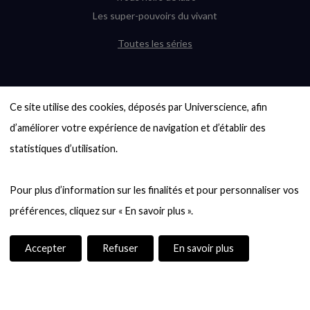
Les super-pouvoirs du vivant
Toutes les séries
DERNIÈRES ENQUÊTES
Ce site utilise des cookies, déposés par Universcience, afin 
6000 exoplanètes, et pas de « Terre »
en vue ?
d’améliorer votre expérience de navigation et d’établir des 
Quel avenir pour les cryptos ?
statistiques d’utilisation.

Un loup préhistorique ressuscité ? La
désextinction en question
Pour plus d’information sur les finalités et pour personnaliser vos 
Entre mathématiques et politique : la
quête d’un vote équitable
Évaluer l’intelligence humaine : un vrai
casse-tête
Accepter
Refuser
En savoir plus
Toutes les enquêtes