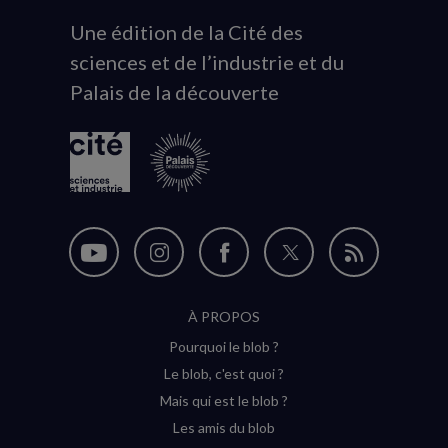
Une édition de la Cité des
Animation
sciences et de l’industrie et du
du
Palais de la découverte
logo
Nous
Nous
Nous
Nous
Flux
suivre
suivre
suivre
suivre
RSS
À PROPOS
sur
sur
sur
sur
Pourquoi le blob ?
YouTube
Instagram
Facebook
Twitter
Le blob, c'est quoi ?
(nouvelle
(nouvelle
(nouvelle
(nouvelle
Mais qui est le blob ?
fenêtre)
fenêtre)
fenêtre)
fenêtre)
Les amis du blob