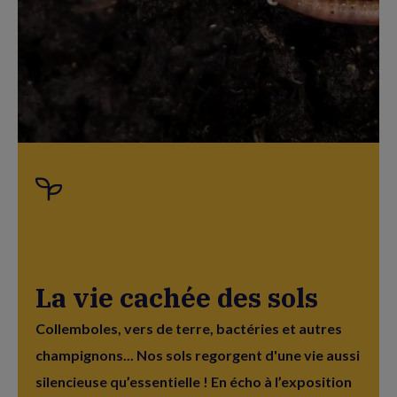
La vie cachée des sols
Collemboles, vers de terre, bactéries et autres
champignons... Nos sols regorgent d'une vie aussi
silencieuse qu’essentielle ! En écho à l’exposition