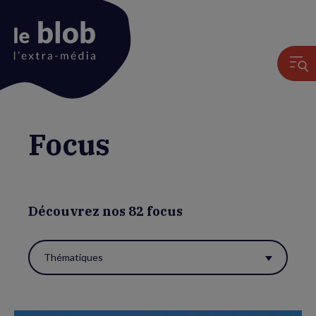
Animation
Focus
du
logo
Découvrez nos 82 focus
Thématiques
Utiliser
ces