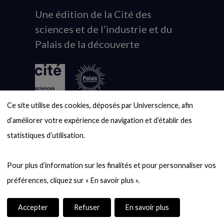
Une édition de la Cité des
Animation
sciences et de l’industrie et du
du
Palais de la découverte
logo
Ce site utilise des cookies, déposés par Universcience, afin 
d’améliorer votre expérience de navigation et d’établir des 
Nous
Nous
Nous
Nous
Flux
statistiques d’utilisation.

suivre
suivre
suivre
suivre
RSS
À PROPOS
sur
sur
sur
sur
Pour plus d’information sur les finalités et pour personnaliser vos 
Pourquoi le blob ?
YouTube
Instagram
Facebook
Twitter
Le blob, c'est quoi ?
(nouvelle
(nouvelle
(nouvelle
(nouvelle
Mais qui est le blob ?
fenêtre)
fenêtre)
fenêtre)
fenêtre)
Accepter
Refuser
En savoir plus
Les amis du blob