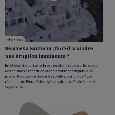
vidéo
de
Séismes
à
Santorin
:
faut-
il
craindre
une
éruption
imminente
Interviews
?
Séismes à Santorin : faut-il craindre
une éruption imminente ?
En Grèce, l'île de Santorin est en état d'urgence. En cause,
des séismes à répétition qui se produisent depuis le 26
janvier. Pourquoi cette crise est-elle aussi longue ? Les
réponses de Pierre Briole, géophysicien à l’École Normale
Supérieure.