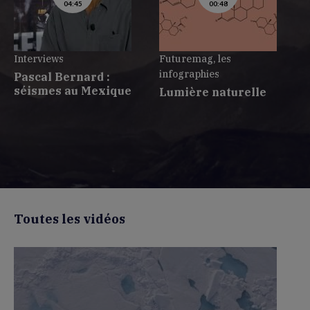
04:45
00:48
Interviews
Futuremag, les
A
infographies
M
Pascal Bernard :
séismes au Mexique
Lumière naturelle
Toutes les vidéos