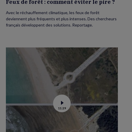
Feux de forêt : comment éviter le pire ?
Avec le réchauffement climatique, les feux de forêt
deviennent plus fréquents et plus intenses. Des chercheurs
français développent des solutions. Reportage.
Voir
11:29
la
vidéo
de
Le
littoral
recule,
les