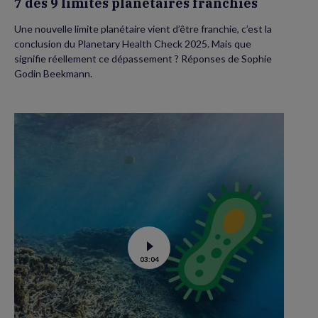
7 des 9 limites planétaires franchies
Une nouvelle limite planétaire vient d’être franchie, c’est la
conclusion du Planetary Health Check 2025. Mais que
signifie réellement ce dépassement ? Réponses de Sophie
Godin Beekmann.
Voir
03:04
la
vidéo
de
Le
réchauffement
des
océans