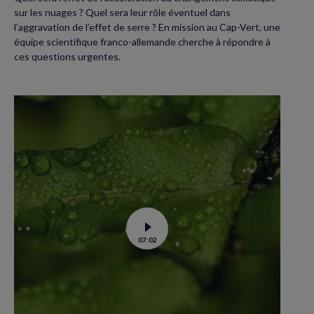
sur les nuages ? Quel sera leur rôle éventuel dans
l’aggravation de l’effet de serre ? En mission au Cap-Vert, une
équipe scientifique franco-allemande cherche à répondre à
ces questions urgentes.
Voir
07:02
la
vidéo
de
La
forêt
guyanaise,
source
ou