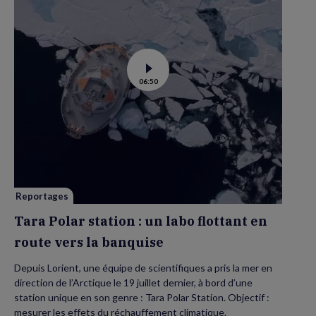
Voir
06:50
la
vidéo
de
Tara
Polar
station
:
un
labo
flottant
en
route
vers
Reportages
la
banquise
Tara Polar station : un labo flottant en
route vers la banquise
Depuis Lorient, une équipe de scientifiques a pris la mer en
direction de l’Arctique le 19 juillet dernier, à bord d’une
station unique en son genre : Tara Polar Station. Objectif :
mesurer les effets du réchauffement climatique.