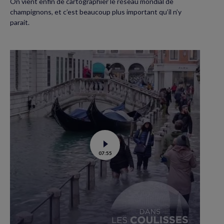
On vient enfin de cartographier le réseau mondial de
champignons, et c’est beaucoup plus important qu’il n’y
parait.
Voir
07:55
la
vidéo
de
Quand
la
mer
monte