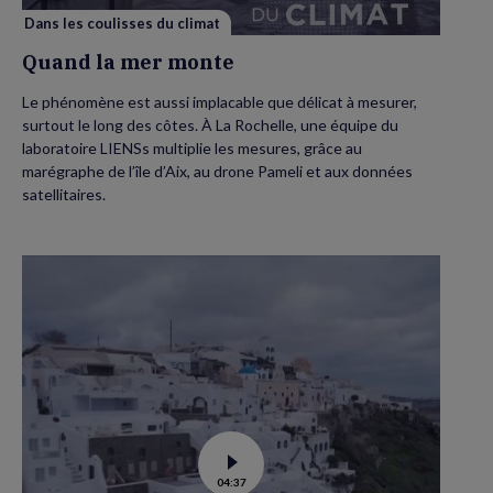
Dans les coulisses du climat
Quand la mer monte
Le phénomène est aussi implacable que délicat à mesurer,
surtout le long des côtes. À La Rochelle, une équipe du
laboratoire LIENSs multiplie les mesures, grâce au
marégraphe de l’île d’Aix, au drone Pameli et aux données
satellitaires.
Voir
04:37
la