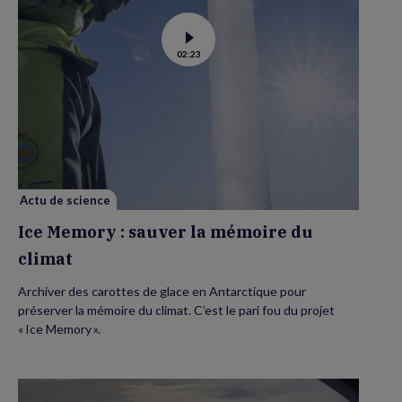
Voir
02:23
la
vidéo
de
Ice
Memory
:
sauver
la
mémoire
du
climat
Actu de science
Ice Memory : sauver la mémoire du
climat
Archiver des carottes de glace en Antarctique pour
préserver la mémoire du climat. C’est le pari fou du projet
« Ice Memory ».