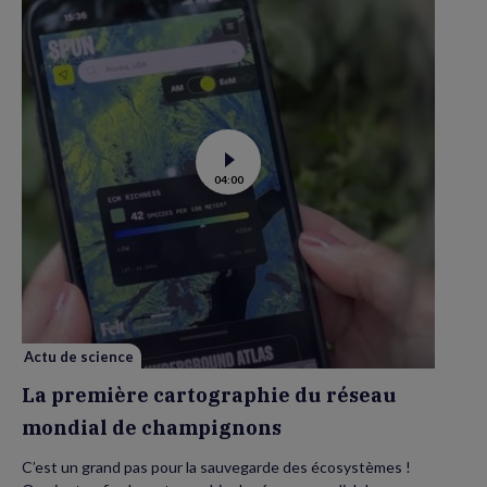
Voir
04:00
la
vidéo
de
La
première
cartographie
du
réseau
mondial
de
champignons
Actu de science
La première cartographie du réseau
mondial de champignons
C’est un grand pas pour la sauvegarde des écosystèmes !