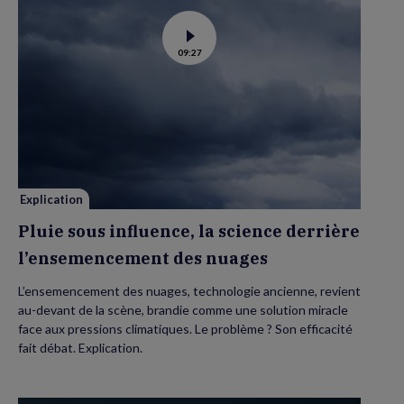
Voir
09:27
la
vidéo
de
Pluie
sous
influence,
la
science
derrière
l’ensemencement
des
nuages
Explication
Pluie sous influence, la science derrière
l’ensemencement des nuages
L’ensemencement des nuages, technologie ancienne, revient
au-devant de la scène, brandie comme une solution miracle
face aux pressions climatiques. Le problème ? Son efficacité
fait débat. Explication.