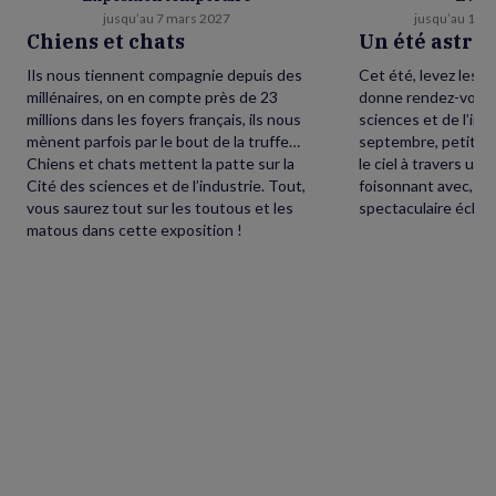
jusqu’au 7 mars 2027
jusqu’au 13 
Chiens et chats
Un été astr
Ils nous tiennent compagnie depuis des
Cet été, levez les y
millénaires, on en compte près de 23
donne rendez-vous à
millions dans les foyers français, ils nous
sciences et de l’indu
mènent parfois par le bout de la truffe…
septembre, petits e
Chiens et chats mettent la patte sur la
le ciel à travers un
Cité des sciences et de l’industrie. Tout,
foisonnant avec, en
vous saurez tout sur les toutous et les
spectaculaire éclips
matous dans cette exposition !