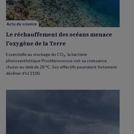
menace
l’oxygène
de
la
Terre
Actu de science
Le réchauffement des océans menace
l’oxygène de la Terre
Essentielle au stockage du CO₂, la bactérie
photosynthétique Prochlorococcus voit sa croissance
chuter au-delà de 28 °C. Ses effectifs pourraient fortement
décliner d’ici 2100.