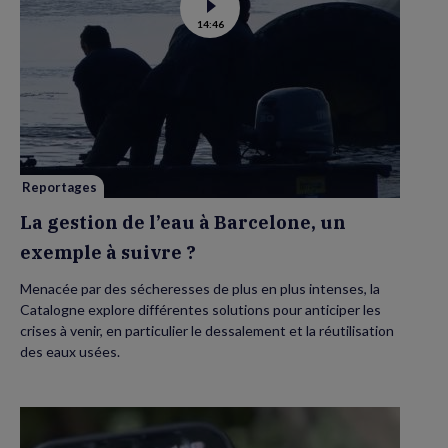
Voir
14:46
la
vidéo
de
La
gestion
de
l’eau
à
Barcelone,
un
exemple
à
suivre
Reportages
?
La gestion de l’eau à Barcelone, un
exemple à suivre ?
Menacée par des sécheresses de plus en plus intenses, la
Catalogne explore différentes solutions pour anticiper les
crises à venir, en particulier le dessalement et la réutilisation
des eaux usées.