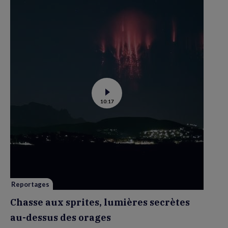
Voir
10:17
la
vidéo
de
Chasse
aux
sprites,
lumières
secrètes
au-
dessus
des
orages
Reportages
Chasse aux sprites, lumières secrètes
au-dessus des orages