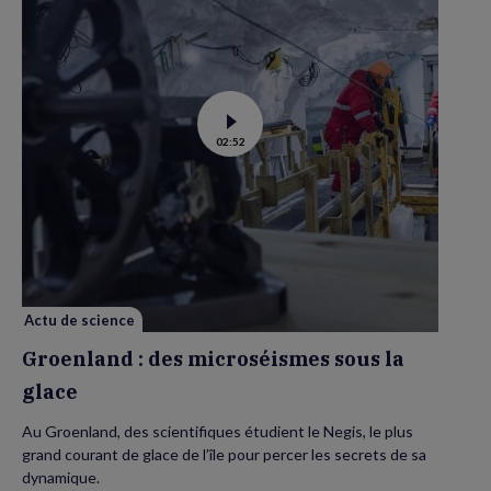
Voir
02:52
la
vidéo
de
Groenland
:
des
microséismes
sous
la
glace
Actu de science
Groenland : des microséismes sous la
glace
Au Groenland, des scientifiques étudient le Negis, le plus
grand courant de glace de l’île pour percer les secrets de sa
dynamique.