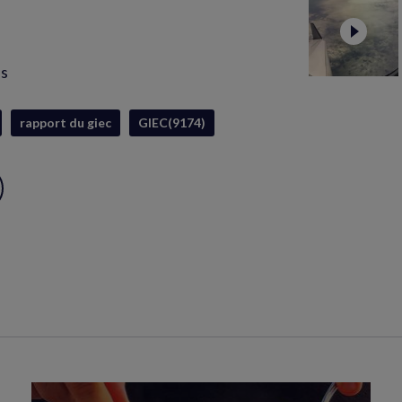
is
rapport du giec
GIEC(9174)
ux
S