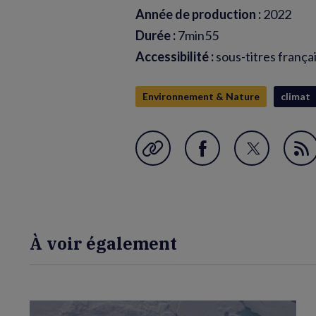
Année de production :
2022
Durée :
7min55
Accessibilité :
sous-titres frança
Environnement & Nature
climat
Garder en favori
Partager
Partager
Fl
sur
sur
RS
Facebook
Twitter
(nouvelle
(nouvelle
À voir également
fenêtre)
fenêtre)