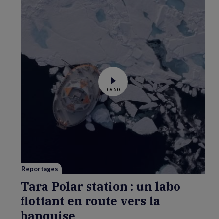
Voir
06:50
la
vidéo
de
Tara
Polar
station
:
un
labo
flottant
en
route
vers
Reportages
la
banquise
Tara Polar station : un labo
flottant en route vers la
banquise