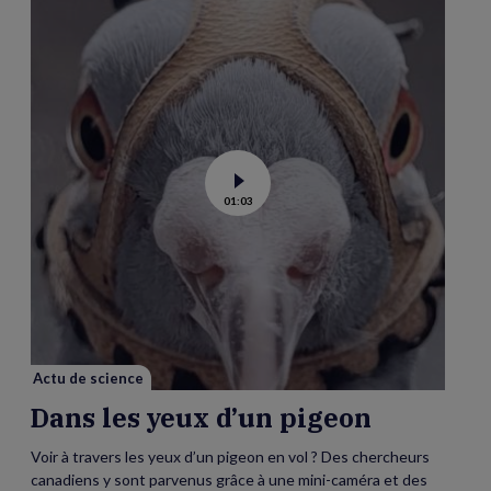
Voir
01:03
la
vidéo
de
Dans
les
yeux
d’un
pigeon
Actu de science
Dans les yeux d’un pigeon
Voir à travers les yeux d’un pigeon en vol ? Des chercheurs
canadiens y sont parvenus grâce à une mini-caméra et des