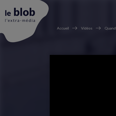
Fil
Accueil
Vidéos
Quand 
d'Ariane
Animation
du
logo