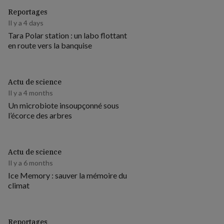
Reportages
Il y a 4 days
Tara Polar station : un labo flottant
en route vers la banquise
Actu de science
Il y a 4 months
Un microbiote insoupçonné sous
l’écorce des arbres
Actu de science
Il y a 6 months
Ice Memory : sauver la mémoire du
climat
Reportages