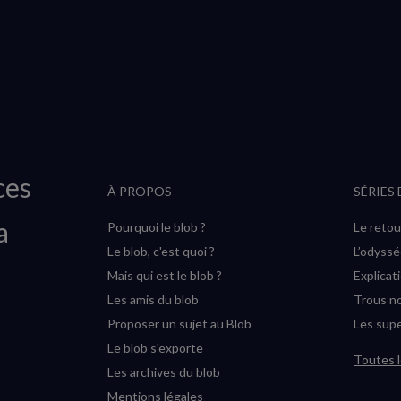
ces
À PROPOS
SÉRIES
a
Pourquoi le blob ?
Le retou
Le blob, c'est quoi ?
L’odyss
Mais qui est le blob ?
Explicat
Les amis du blob
Trous no
Proposer un sujet au Blob
Les supe
Le blob s'exporte
Toutes l
Les archives du blob
Mentions légales