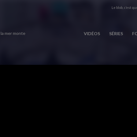
Le blob, c’est quo
la mer monte
VIDÉOS
SÉRIES
F