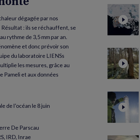
monte
chaleur dégagée par nos
 Résultat : ils se réchauffent, se
– au rythme de 3,5 mm par an.
nomène et donc prévoir son
quipe du laboratoire LIENSs
ltiplie les mesures, grâce au
one Pameli et aux données
e de l’océan le 8 juin
ierre De Parscau
, IRD, Inrae