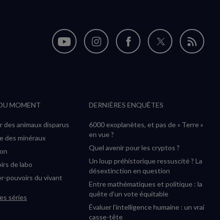
Nous
Nous
Nous
Nous
Flux
suivre
suivre
suivre
suivre
RSS
sur
sur
sur
sur
YouTube
Instagram
Facebook
Twitter
 DU MOMENT
DERNIÈRES ENQUÊTES
(nouvelle
(nouvelle
(nouvelle
(nouvelle
fenêtre)
fenêtre)
fenêtre)
fenêtre)
r des animaux disparus
6000 exoplanètes, et pas de « Terre »
en vue ?
ée des minéraux
Quel avenir pour les cryptos ?
ion
Un loup préhistorique ressuscité ? La
irs de labo
désextinction en question
r-pouvoirs du vivant
Entre mathématiques et politique : la
quête d’un vote équitable
es séries
Évaluer l’intelligence humaine : un vrai
casse-tête