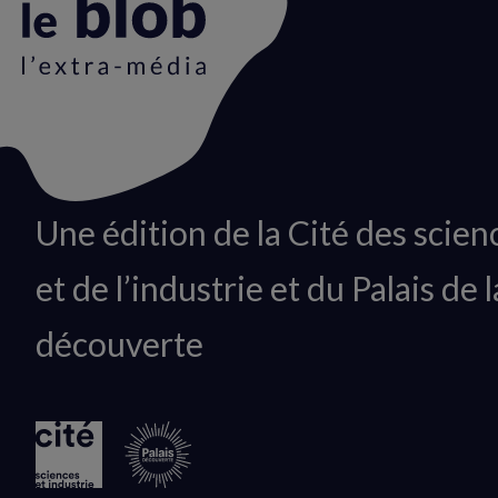
Animation
Une édition de la Cité des scien
du
et de l’industrie et du Palais de l
logo
découverte