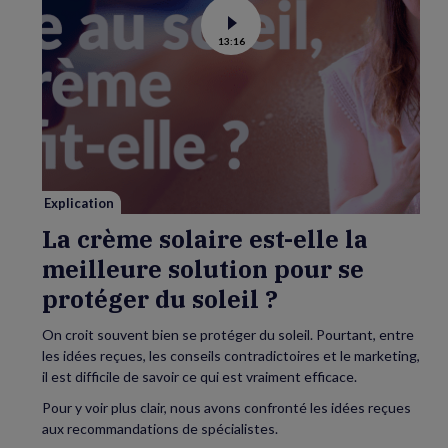
Voir
13:16
la
vidéo
de
La
crème
solaire
est-
elle
la
meilleure
solution
pour
se
Explication
protéger
du
La crème solaire est-elle la
soleil
?
meilleure solution pour se
protéger du soleil ?
On croit souvent bien se protéger du soleil. Pourtant, entre
les idées reçues, les conseils contradictoires et le marketing,
il est difficile de savoir ce qui est vraiment efficace.
Pour y voir plus clair, nous avons confronté les idées reçues
aux recommandations de spécialistes.