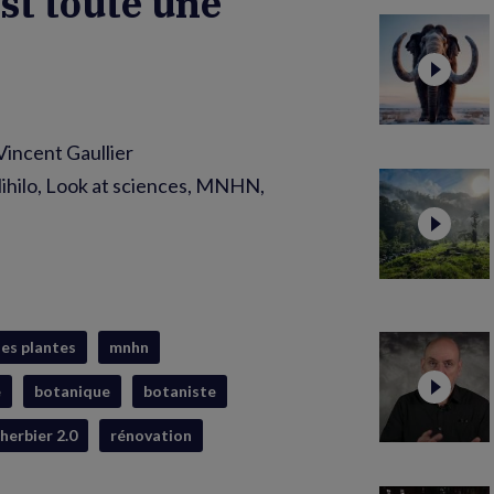
st toute une
Vincent Gaullier
ihilo, Look at sciences, MNHN,
des plantes
mnhn
e
botanique
botaniste
herbier 2.0
rénovation