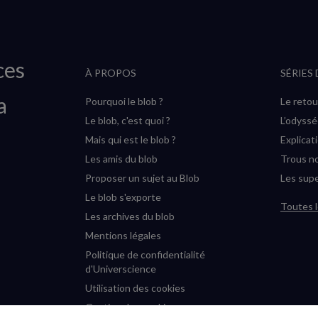
ces
À PROPOS
SÉRIES
a
Pourquoi le blob ?
Le retou
Le blob, c'est quoi ?
L’odyss
Mais qui est le blob ?
Explicat
Les amis du blob
Trous no
Proposer un sujet au Blob
Les supe
Le blob s'exporte
Toutes l
Les archives du blob
Mentions légales
Politique de confidentialité
d'Universcience
Utilisation des cookies
Gestion des cookies