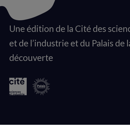
Animation
Une édition de la Cité des scien
du
et de l’industrie et du Palais de l
logo
découverte