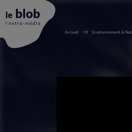
Fil
Accueil
Environnement & Nat
d'Ariane
Animation
du
logo