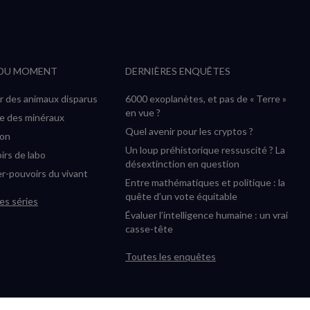
suivre
suivre
suivre
suivre
RSS
sur
sur
sur
sur
YouTube
Instagram
Facebook
Twitter
 DU MOMENT
DERNIÈRES ENQUÊTES
(nouvelle
(nouvelle
(nouvelle
(nouvelle
fenêtre)
fenêtre)
fenêtre)
fenêtre)
r des animaux disparus
6000 exoplanètes, et pas de « Terre »
en vue ?
ée des minéraux
Quel avenir pour les cryptos ?
ion
Un loup préhistorique ressuscité ? La
irs de labo
désextinction en question
r-pouvoirs du vivant
Entre mathématiques et politique : la
quête d’un vote équitable
es séries
Évaluer l’intelligence humaine : un vrai
casse-tête
Toutes les enquêtes