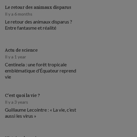
Le retour des animaux disparus
Il y a 6 months
Le retour des animaux disparus ?
Entre fantasme et réalité
Actu de science
Il y a 1 year
Centinela : une forêt tropicale
emblématique d’Équateur reprend
vie
C’est quoi la vie ?
Il y a 3 years
Guillaume Lecointre : « La vie, c’est
aussi les virus »