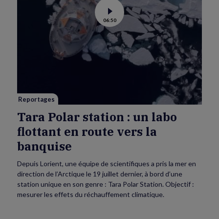
Voir
06:50
la
vidéo
de
Tara
Polar
station
:
un
labo
flottant
en
route
vers
Reportages
la
banquise
Tara Polar station : un labo
flottant en route vers la
banquise
Depuis Lorient, une équipe de scientifiques a pris la mer en
direction de l’Arctique le 19 juillet dernier, à bord d’une
station unique en son genre : Tara Polar Station. Objectif :
mesurer les effets du réchauffement climatique.