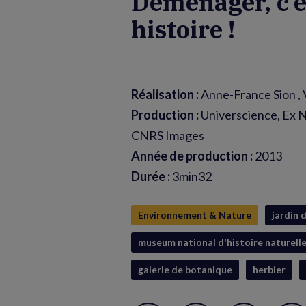
Déménager, c'e
histoire !
Réalisation :
Anne-France Sion , 
Production :
Universcience, Ex N
CNRS Images
Année de production :
2013
Durée :
3min32
Environnement & Nature
jardin 
museum national d'histoire naturell
galerie de botanique
herbier