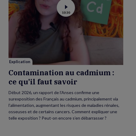
Voir
10:30
la
vidéo
de
Contamination
au
cadmium :
ce
qu’il
faut
savoir
Explication
Contamination au cadmium :
ce qu’il faut savoir
Début 2026, un rapport de l’Anses confirme une
surexposition des Français au cadmium, principalement via
l’alimentation, augmentant les risques de maladies rénales,
osseuses et de certains cancers. Comment expliquer une
telle exposition ? Peut-on encore s’en débarrasser ?