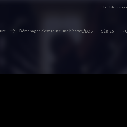
Le blob, c’est quo
ure
Déménager, c'est toute une histoire !
VIDÉOS
SÉRIES
F