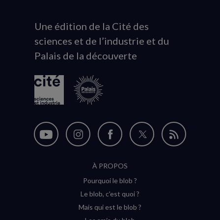
Une édition de la Cité des
Animation
sciences et de l’industrie et du
du
Palais de la découverte
logo
Nous
Nous
Nous
Nous
Flux
suivre
suivre
suivre
suivre
RSS
À PROPOS
sur
sur
sur
sur
Pourquoi le blob ?
YouTube
Instagram
Facebook
Twitter
Le blob, c'est quoi ?
(nouvelle
(nouvelle
(nouvelle
(nouvelle
Mais qui est le blob ?
fenêtre)
fenêtre)
fenêtre)
fenêtre)