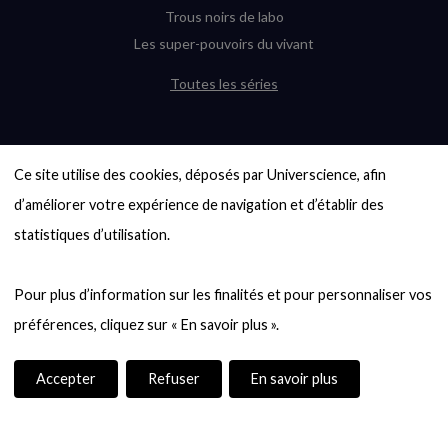
Trous noirs de labo
Les super-pouvoirs du vivant
Toutes les séries
DERNIÈRES ENQUÊTES
Ce site utilise des cookies, déposés par Universcience, afin 
6000 exoplanètes, et pas de « Terre »
en vue ?
d’améliorer votre expérience de navigation et d’établir des 
Quel avenir pour les cryptos ?
statistiques d’utilisation.

Un loup préhistorique ressuscité ? La
désextinction en question
Pour plus d’information sur les finalités et pour personnaliser vos 
Entre mathématiques et politique : la
quête d’un vote équitable
Évaluer l’intelligence humaine : un vrai
casse-tête
Accepter
Refuser
En savoir plus
Toutes les enquêtes