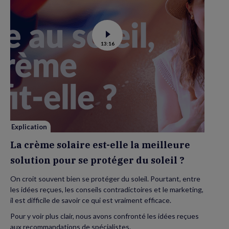
Voir
13:16
la
vidéo
de
La
crème
solaire
est-
elle
la
meilleure
solution
pour
se
Explication
protéger
du
La crème solaire est-elle la meilleure
soleil
?
solution pour se protéger du soleil ?
On croit souvent bien se protéger du soleil. Pourtant, entre
les idées reçues, les conseils contradictoires et le marketing,
il est difficile de savoir ce qui est vraiment efficace.
Pour y voir plus clair, nous avons confronté les idées reçues
aux recommandations de spécialistes.