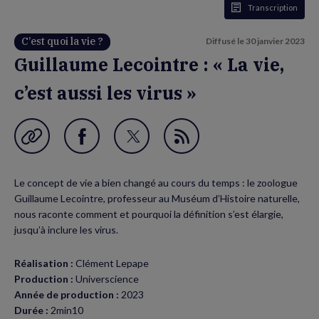
Transcription
C’est quoi la vie ?
Diffusé le
30 janvier 2023
Guillaume Lecointre : « La vie,
c’est aussi les virus »
Garder en favori
Partager
Partager
Flux
sur
sur
RSS
Le concept de vie a bien changé au cours du temps : le zoologue
Facebook
Twitter
Guillaume Lecointre, professeur au Muséum d’Histoire naturelle,
(nouvelle
(nouvelle
nous raconte comment et pourquoi la définition s’est élargie,
jusqu’à inclure les virus.
fenêtre)
fenêtre)
Réalisation :
Clément Lepape
Production :
Universcience
Année de production :
2023
Durée :
2min10