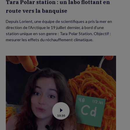
Tara Polar station : un labo flottant en
route vers la banquise
Depuis Lorient, une équipe de scientifiques a pris la mer en
direction de l’Arctique le 19 juillet dernier, à bord d’une
station unique en son genre : Tara Polar Station. Objectif :
mesurer les effets du réchauffement climatique.
Voir
10:30
la
vidéo
de
Contamination