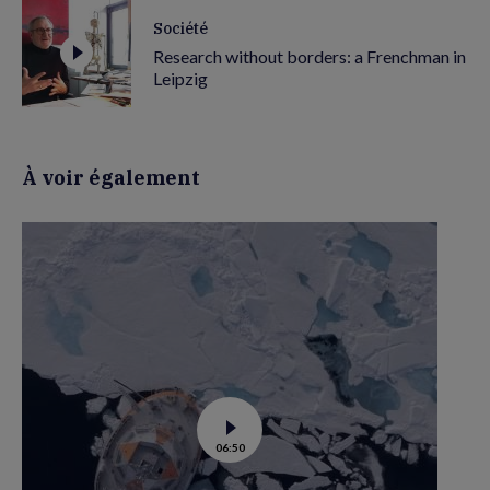
Société
Research without borders: a Frenchman in
Leipzig
À voir également
See
06:50
video
of
Tara