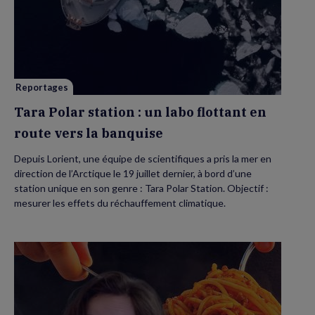
Polar
station
:
un
labo
flottant
en
route
vers
la
Reportages
banquise
Tara Polar station : un labo flottant en
route vers la banquise
Depuis Lorient, une équipe de scientifiques a pris la mer en
direction de l’Arctique le 19 juillet dernier, à bord d’une
station unique en son genre : Tara Polar Station. Objectif :
mesurer les effets du réchauffement climatique.