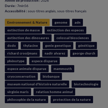
Année de production :
2026
Durée :
7min56
Accessibilité :
sous-titres anglais, sous-titres français
Environnement & Nature
genome
adn
extinction de masse
extinction des especes
extinction des dinosaures
colossal biosciences
dodo
thylacine
genie genetique
génétique
richard crooijmans
nadir alvarez
george church
phénotype
espece disparue
espece animale disparue
mammouth
cryoconservation
biobanque
museum national d'histoire naturelle
biotechnologie
virginie maris
relation homme animal
philosophie de la nature
protection de la nature