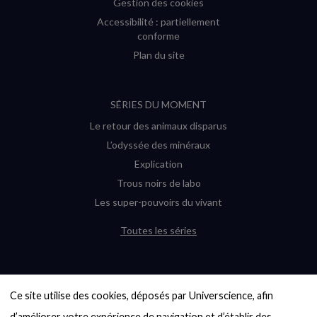
Gestion des cookies
Accessibilité : partiellement
conforme
Plan du site
SÉRIES DU MOMENT
Le retour des animaux disparus
L’odyssée des minéraux
Explication
Trous noirs de labo
Les super-pouvoirs du vivant
Toutes les séries
DERNIÈRES ENQUÊTES
Ce site utilise des cookies, déposés par Universcience, afin 
6000 exoplanètes, et pas de « Terre »
en vue ?
d’améliorer votre expérience de navigation et d’établir des 