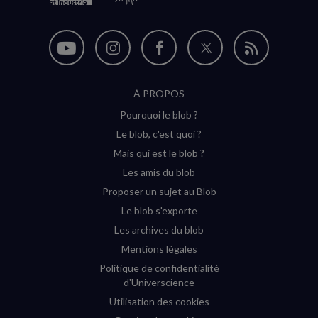
Follow
Follow
Follow
Follow
Flux
on
on
on
on
RSS
À PROPOS
YouTube
Instagram
Facebook
Twitter
Pourquoi le blob ?
(new
(new
(new
(new
Le blob, c'est quoi ?
window)
window)
window)
window)
Mais qui est le blob ?
Les amis du blob
Proposer un sujet au Blob
Le blob s'exporte
Les archives du blob
Mentions légales
Politique de confidentialité
d'Universcience
Utilisation des cookies