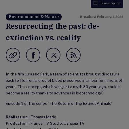
Transcription
Environnement & Nature
Broadcast
February, 1 2026
Resurrecting the past: de-
extinction vs. reality
Garder en favori
Share
Share
Flux
on
on
RSS
In the film Jurassic Park, a team of scientists brought dinosaurs
Facebook
Twitter
back to life from a drop of blood preserved in amber for millions of
(new
(new
years. This concept, which was just a myth 30 years ago, could it
become a reality thanks to advances in biotechnology?
window)
window)
Episode 1 of the series "The Return of the Extinct Animals"
Réalisation :
Thomas Marie
Production :
France TV Studio, Ushuaïa TV