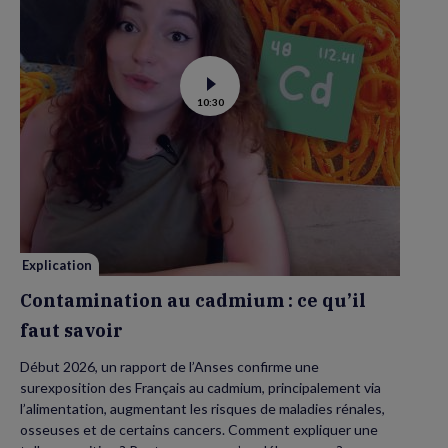
See
10:30
video
of
Contamination
au
cadmium :
ce
qu’il
faut
savoir
Explication
Contamination au cadmium : ce qu’il
faut savoir
Début 2026, un rapport de l’Anses confirme une
surexposition des Français au cadmium, principalement via
l’alimentation, augmentant les risques de maladies rénales,
osseuses et de certains cancers. Comment expliquer une