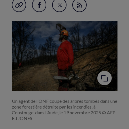
Garder en favori
Partager
Partager
Flux
sur
sur
RSS
Facebook
Twitter
(nouvelle
(nouvelle
fenêtre)
fenêtre)
Agrandir
l'image
Un agent de l'ONF coupe des arbres tombés dans une
zone forestière détruite par les incendies, à
Coustouge, dans l'Aude, le 19 novembre 2025 © AFP
Ed JONES