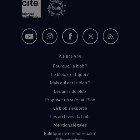
Nous
Nous
Nous
Nous
Flux
suivre
suivre
suivre
suivre
RSS
À PROPOS
sur
sur
sur
sur
Pourquoi le blob ?
YouTube
Instagram
Facebook
Twitter
Le blob, c'est quoi ?
(nouvelle
(nouvelle
(nouvelle
(nouvelle
Mais qui est le blob ?
fenêtre)
fenêtre)
fenêtre)
fenêtre)
Les amis du blob
Proposer un sujet au Blob
Le blob s'exporte
Les archives du blob
Mentions légales
Politique de confidentialité
d'Universcience