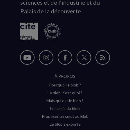
sciences et de l’industrie et du
du
Palais de la découverte
logo
Nous
Nous
Nous
Nous
Flux
suivre
suivre
suivre
suivre
RSS
À PROPOS
sur
sur
sur
sur
Pourquoi le blob ?
YouTube
Instagram
Facebook
Twitter
Le blob, c'est quoi ?
(nouvelle
(nouvelle
(nouvelle
(nouvelle
Mais qui est le blob ?
fenêtre)
fenêtre)
fenêtre)
fenêtre)
Les amis du blob
Proposer un sujet au Blob
Le blob s'exporte