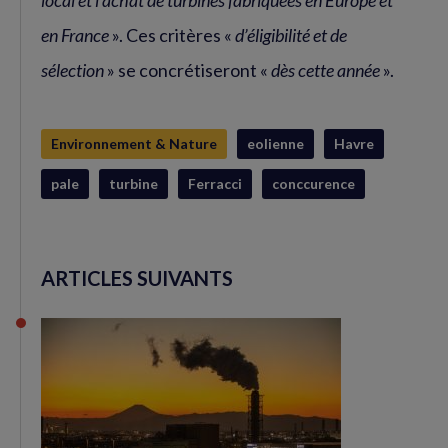
local et l’achat de turbines fabriquées en Europe et
en France
». Ces critères «
d’éligibilité et de
sélection
» se concrétiseront «
dès cette année
».
Environnement & Nature
eolienne
Havre
pale
turbine
Ferracci
conccurence
ARTICLES SUIVANTS