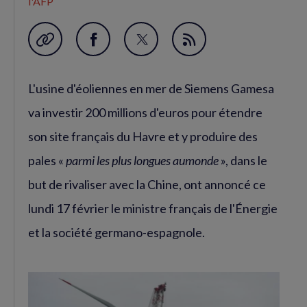
l'AFP
Garder en favori
Partager
Partager
Flux
sur
sur
RSS
L'usine d'éoliennes en mer de Siemens Gamesa
Facebook
Twitter
(nouvelle
(nouvelle
va investir 200 millions d'euros pour étendre
fenêtre)
fenêtre)
son site français du Havre et y produire des
pales «
parmi les plus longues au
monde
», dans le
but de rivaliser avec la Chine, ont annoncé ce
lundi 17 février le ministre français de l'Énergie
et la société germano-espagnole.