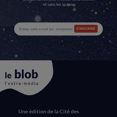
et sans les spams.
Une édition de la Cité des
Animation