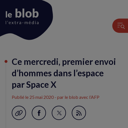
Animation
Ce mercredi, premier envoi
du
logo
d’hommes dans l’espace
par Space X
Publié le
25 mai 2020
- par le blob avec l’AFP
Garder en favori
Partager
Partager
Flux
sur
sur
RSS