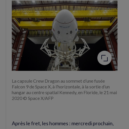
Facebook
Twitter
(nouvelle
(nouvelle
fenêtre)
fenêtre)
Agrandir
l'image
La capsule Crew Dragon au sommet d’une fusée
Falcon 9 de Space X, à l’horizontale, à la sortie d’un
hangar au centre spatial Kennedy, en Floride, le 21 mai
2020 © Space X/AFP
Après le fret, les hommes : mercredi prochain,