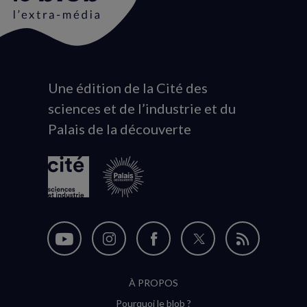
Une édition de la Cité des
Animation
sciences et de l’industrie et du
du
Palais de la découverte
logo
Nous
Nous
Nous
Nous
Flux
suivre
suivre
suivre
suivre
RSS
À PROPOS
sur
sur
sur
sur
Pourquoi le blob ?