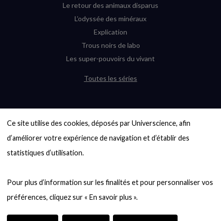
Le retour des animaux disparus
L’odyssée des minéraux
Explication
Trous noirs de labo
Les super-pouvoirs du vivant
Toutes les séries
DERNIÈRES ENQUÊTES
Ce site utilise des cookies, déposés par Universcience, afin 
6000 exoplanètes, et pas de « Terre »
en vue ?
d’améliorer votre expérience de navigation et d’établir des 
Quel avenir pour les cryptos ?
statistiques d’utilisation.

Un loup préhistorique ressuscité ? La
désextinction en question
Pour plus d’information sur les finalités et pour personnaliser vos 
Entre mathématiques et politique : la
quête d’un vote équitable
Évaluer l’intelligence humaine : un vrai
casse-tête