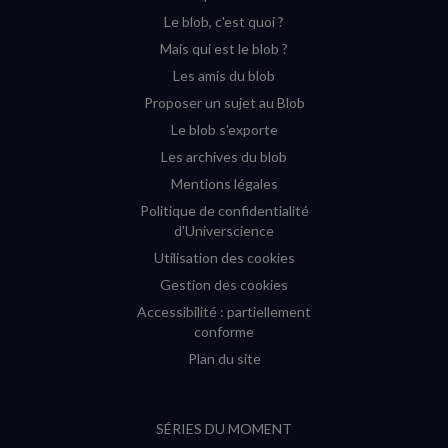
YouTube
Instagram
Facebook
Twitter
Le blob, c'est quoi ?
(nouvelle
(nouvelle
(nouvelle
(nouvelle
Mais qui est le blob ?
fenêtre)
fenêtre)
fenêtre)
fenêtre)
Les amis du blob
Proposer un sujet au Blob
Le blob s'exporte
Les archives du blob
Mentions légales
Politique de confidentialité
d'Universcience
Utilisation des cookies
Gestion des cookies
Accessibilité : partiellement
conforme
Plan du site
SÉRIES DU MOMENT