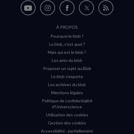
Nous
Nous
Nous
Nous
Flux
suivre
suivre
suivre
suivre
RSS
À PROPOS
sur
sur
sur
sur
Pourquoi le blob ?
YouTube
Instagram
Facebook
Twitter
Le blob, c'est quoi ?
(nouvelle
(nouvelle
(nouvelle
(nouvelle
Mais qui est le blob ?
fenêtre)
fenêtre)
fenêtre)
fenêtre)
Les amis du blob
Proposer un sujet au Blob
Le blob s'exporte
Les archives du blob
Mentions légales
Politique de confidentialité
d'Universcience
Utilisation des cookies
Gestion des cookies
Accessibilité : partiellement