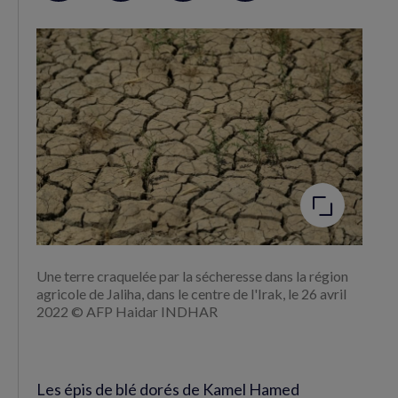
sur
sur
RSS
Facebook
Twitter
(nouvelle
(nouvelle
fenêtre)
fenêtre)
Agrandir
l'image
Une terre craquelée par la sécheresse dans la région
agricole de Jaliha, dans le centre de l'Irak, le 26 avril
2022 © AFP Haidar INDHAR
Les épis de blé dorés de Kamel Hamed