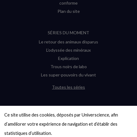
conforme
Plan du site
SÉRIES DU MOMENT
Le retour des animaux disparus
L’odyssée des minéraux
Explication
Trous noirs de labo
Les super-pouvoirs du vivant
Toutes les séries
DERNIÈRES ENQUÊTES
Ce site utilise des cookies, déposés par Universcience, afin 
6000 exoplanètes, et pas de « Terre »
en vue ?
d’améliorer votre expérience de navigation et d’établir des 
Quel avenir pour les cryptos ?
statistiques d’utilisation.
