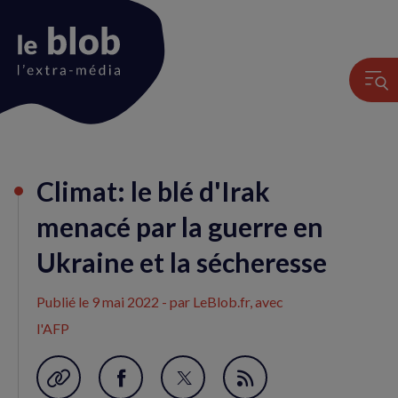
Animation
Climat: le blé d'Irak
du
logo
menacé par la guerre en
Ukraine et la sécheresse
Publié le
9 mai 2022
- par LeBlob.fr, avec
l'AFP
Garder en favori
Partager
Partager
Flux