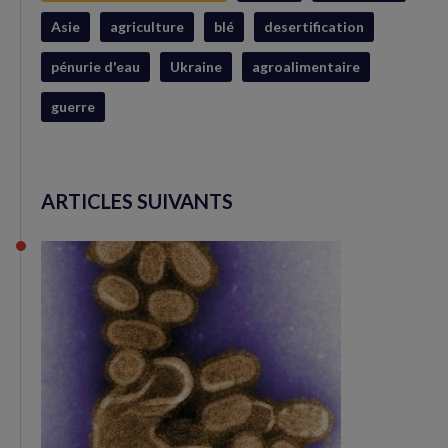
Asie
agriculture
blé
desertification
pénurie d'eau
Ukraine
agroalimentaire
guerre
ARTICLES SUIVANTS