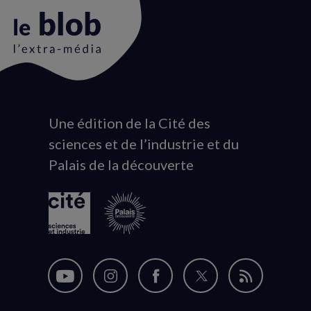
Une édition de la Cité des
Animation
sciences et de l’industrie et du
du
Palais de la découverte
logo
Nous
Nous
Nous
Nous
Flux
suivre
suivre
suivre
suivre
RSS