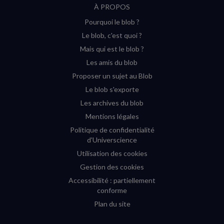
À PROPOS
sur
sur
sur
sur
Pourquoi le blob ?
YouTube
Instagram
Facebook
Twitter
Le blob, c'est quoi ?
(nouvelle
(nouvelle
(nouvelle
(nouvelle
Mais qui est le blob ?
fenêtre)
fenêtre)
fenêtre)
fenêtre)
Les amis du blob
Proposer un sujet au Blob
Le blob s'exporte
Les archives du blob
Mentions légales
Politique de confidentialité
d'Universcience
Utilisation des cookies
Gestion des cookies
Accessibilité : partiellement
conforme
Plan du site