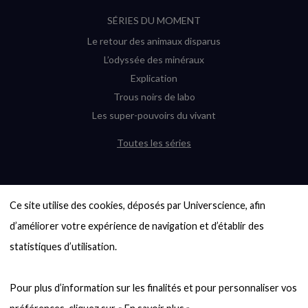
SÉRIES DU MOMENT
Le retour des animaux disparus
L’odyssée des minéraux
Explication
Trous noirs de labo
Les super-pouvoirs du vivant
Toutes les séries
DERNIÈRES ENQUÊTES
Ce site utilise des cookies, déposés par Universcience, afin 
6000 exoplanètes, et pas de « Terre »
en vue ?
d’améliorer votre expérience de navigation et d’établir des 
Quel avenir pour les cryptos ?
statistiques d’utilisation.

Un loup préhistorique ressuscité ? La
désextinction en question
Pour plus d’information sur les finalités et pour personnaliser vos 
Entre mathématiques et politique : la