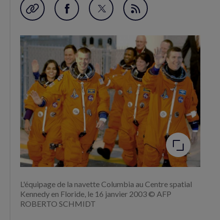
Garder en favori
Partager
Partager
Flux
sur
sur
RSS
Facebook
Twitter
(nouvelle
(nouvelle
fenêtre)
fenêtre)
Agrandir
l'image
L'équipage de la navette Columbia au Centre spatial
Kennedy en Floride, le 16 janvier 2003 © AFP
ROBERTO SCHMIDT