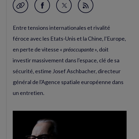
Garder en favori
Partager
Partager
Flux
sur
sur
RSS
Entre tensions internationales et rivalité
Facebook
Twitter
(nouvelle
(nouvelle
féroce avec les Etats-Unis et la Chine, l'Europe,
fenêtre)
fenêtre)
en perte de vitesse «
préoccupante
», doit
investir massivement dans l'espace, clé de sa
sécurité, estime Josef Aschbacher, directeur
général de l'Agence spatiale européenne dans
un entretien.