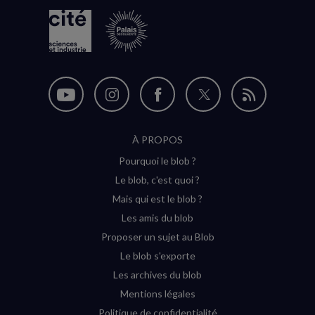
Nous
Nous
Nous
Nous
Flux
suivre
suivre
suivre
suivre
RSS
À PROPOS
sur
sur
sur
sur
Pourquoi le blob ?
YouTube
Instagram
Facebook
Twitter
Le blob, c'est quoi ?
(nouvelle
(nouvelle
(nouvelle
(nouvelle
Mais qui est le blob ?
fenêtre)
fenêtre)
fenêtre)
fenêtre)
Les amis du blob
Proposer un sujet au Blob
Le blob s'exporte
Les archives du blob
Mentions légales
Politique de confidentialité