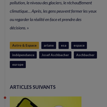
pollution, le niveau des glaciers, le réchauffement
climatique… Après, les gens peuvent fermer les yeux
ou regarder la réalité en face et prendre des
décisions.
»
Astro & Espace
ariane
esa
espace
indépendance
Josef Aschbacher
Aschbacher
europe
ARTICLES SUIVANTS