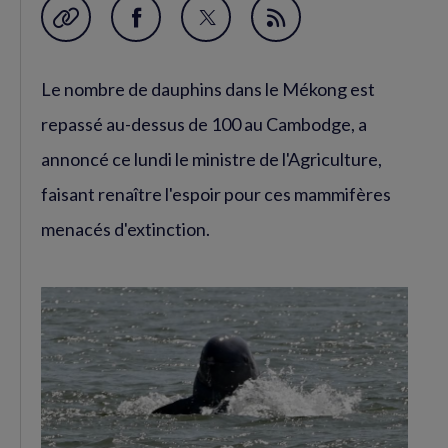
Garder en favori
Partager
Partager
Flux
sur
sur
RSS
Le nombre de dauphins dans le Mékong est
Facebook
Twitter
(nouvelle
(nouvelle
repassé au-dessus de 100 au Cambodge, a
fenêtre)
fenêtre)
annoncé ce lundi le ministre de l'Agriculture,
faisant renaître l'espoir pour ces mammifères
menacés d'extinction.
Agrandir
l'image