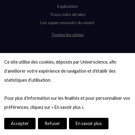
Explication
Trous noirs de labo
Les super-pouvoirs du vivant
Toutes les séries
DERNIÈRES ENQUÊTES
Ce site utilise des cookies, déposés par Universcience, afin 
6000 exoplanètes, et pas de « Terre »
en vue ?
d’améliorer votre expérience de navigation et d’établir des 
Quel avenir pour les cryptos ?
statistiques d’utilisation.

Un loup préhistorique ressuscité ? La
désextinction en question
Pour plus d’information sur les finalités et pour personnaliser vos 
Entre mathématiques et politique : la
quête d’un vote équitable
Évaluer l’intelligence humaine : un vrai
casse-tête
Accepter
Refuser
En savoir plus
Toutes les enquêtes