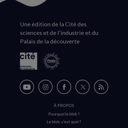
Une édition de la Cité des
Animation
sciences et de l’industrie et du
du
Palais de la découverte
logo
Nous
Nous
Nous
Nous
Flux
suivre
suivre
suivre
suivre
RSS
À PROPOS
sur
sur
sur
sur
Pourquoi le blob ?
YouTube
Instagram
Facebook
Twitter
Le blob, c'est quoi ?
(nouvelle
(nouvelle
(nouvelle
(nouvelle