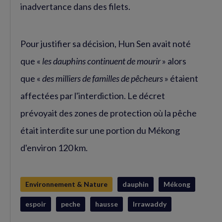
inadvertance dans des filets.
Pour justifier sa décision, Hun Sen avait noté
que «
les dauphins continuent de mourir
» alors
que «
des milliers de familles de pêcheurs
» étaient
affectées par l'interdiction. Le décret
prévoyait des zones de protection où la pêche
était interdite sur une portion du Mékong
d'environ 120 km.
Environnement & Nature
dauphin
Mékong
espoir
peche
hausse
Irrawaddy