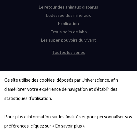
Le retour des animaux disparus
L’odyssée des minéraux
Explication
Trous noirs de labo
Les super-pouvoirs du vivant
Toutes les séries
DERNIÈRES ENQUÊTES
Ce site utilise des cookies, déposés par Universcience, afin 
6000 exoplanètes, et pas de « Terre »
en vue ?
d’améliorer votre expérience de navigation et d’établir des 
Quel avenir pour les cryptos ?
statistiques d’utilisation.

Un loup préhistorique ressuscité ? La
désextinction en question
Pour plus d’information sur les finalités et pour personnaliser vos 
Entre mathématiques et politique : la
quête d’un vote équitable
Évaluer l’intelligence humaine : un vrai