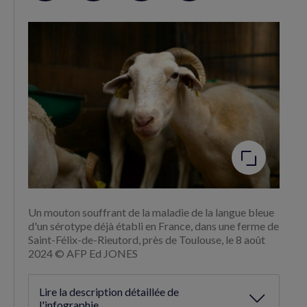
sur
sur
RSS
Facebook
Twitter
(nouvelle
(nouvelle
fenêtre)
fenêtre)
Agrandir
l'image
Un mouton souffrant de la maladie de la langue bleue
d'un sérotype déjà établi en France, dans une ferme de
Saint-Félix-de-Rieutord, près de Toulouse, le 8 août
2024 © AFP Ed JONES
Lire la description détaillée de
l'infographie