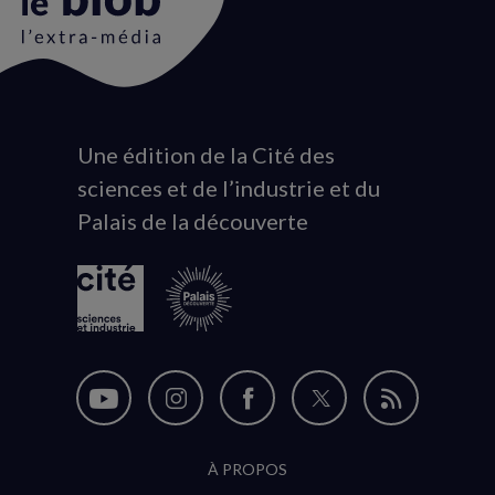
Une édition de la Cité des
Animation
sciences et de l’industrie et du
du
Palais de la découverte
logo
Nous
Nous
Nous
Nous
Flux
suivre
suivre
suivre
suivre
RSS
À PROPOS
sur
sur
sur
sur