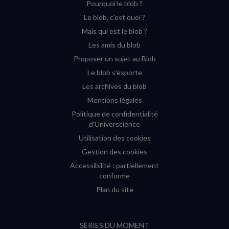
Pourquoi le blob ?
YouTube
Instagram
Facebook
Twitter
Le blob, c'est quoi ?
(nouvelle
(nouvelle
(nouvelle
(nouvelle
Mais qui est le blob ?
fenêtre)
fenêtre)
fenêtre)
fenêtre)
Les amis du blob
Proposer un sujet au Blob
Le blob s'exporte
Les archives du blob
Mentions légales
Politique de confidentialité
d'Universcience
Utilisation des cookies
Gestion des cookies
Accessibilité : partiellement
conforme
Plan du site
SÉRIES DU MOMENT