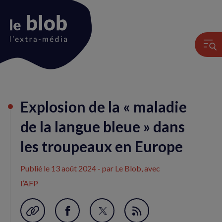
Animation
Explosion de la « maladie
du
logo
de la langue bleue » dans
les troupeaux en Europe
Publié le
13 août 2024
- par Le Blob, avec
l’AFP
Garder en favori
Partager
Partager
Flux