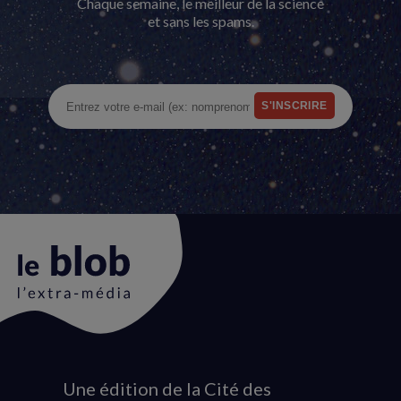
Chaque semaine, le meilleur de la science
et sans les spams.
Une édition de la Cité des
Animation