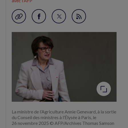
avec l'AFP
Garder en favori
Partager
Partager
Flux
sur
sur
RSS
Facebook
Twitter
(nouvelle
(nouvelle
fenêtre)
fenêtre)
Agrandir
l'image
La ministre de l’Agriculture Annie Genevard, à la sortie
du Conseil des ministres à l’Élysée à Paris, le
26 novembre 2025 © AFP/Archives Thomas Samson