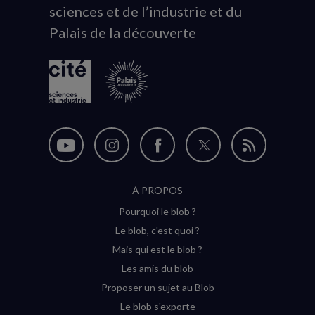
sciences et de l’industrie et du
du
Palais de la découverte
logo
Nous
Nous
Nous
Nous
Flux
suivre
suivre
suivre
suivre
RSS
À PROPOS
sur
sur
sur
sur
Pourquoi le blob ?
YouTube
Instagram
Facebook
Twitter
Le blob, c'est quoi ?
(nouvelle
(nouvelle
(nouvelle
(nouvelle
Mais qui est le blob ?
fenêtre)
fenêtre)
fenêtre)
fenêtre)
Les amis du blob
Proposer un sujet au Blob
Le blob s'exporte