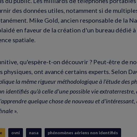
s du public. Les milliards de téléphones portables
rnir des données utiles, notamment si de multiple
ltanément. Mike Gold, ancien responsable de la 
 plaidé en faveur de la création d'un bureau dédié à
ence spatiale.
initive, qu'espère-t-on découvrir ? Peut-être de n
physiques, ont avancé certains experts. Selon Da
pplique la même rigueur méthodologique à l'étude des 
identifiés qu'à celle d'une possible vie extraterrestre,
d'apprendre quelque chose de nouveau et d'intéressant, 
finale
».
e
ovni
nasa
phénomènes aériens non identifiés