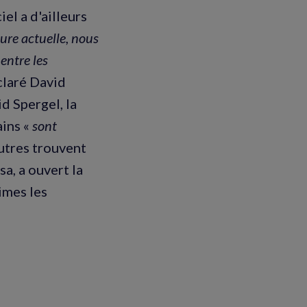
el a d'ailleurs
eure actuelle, nous
entre les
éclaré David
d Spergel, la
ains «
sont
autres trouvent
sa, a ouvert la
imes les