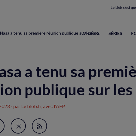
Le blob, c’est quo
La Nasa a tenu sa première réunion publique sur les ovnis
VIDÉOS
SÉRIES
F
asa a tenu sa premi
ion publique sur les
 2023
- par Le blob.fr, avec l'AFP
avori
artager
Partager
Flux