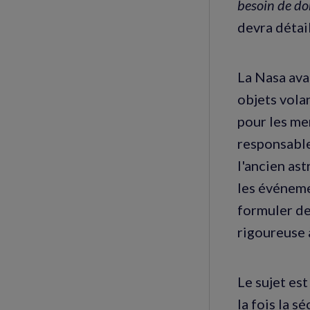
besoin de do
devra détai
La Nasa ava
objets vola
pour les me
responsable
l'ancien ast
les événemen
formuler de
rigoureuse à
Le sujet est
la fois la s