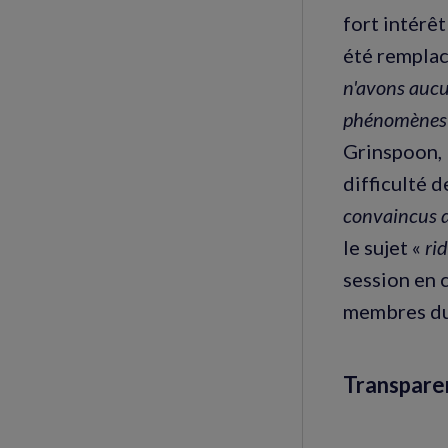
fort intérêt
été remplac
n'avons aucu
phénomènes a
Grinspoon, 
difficulté d
convaincus d
le sujet «
ri
session en 
membres du
Transpare