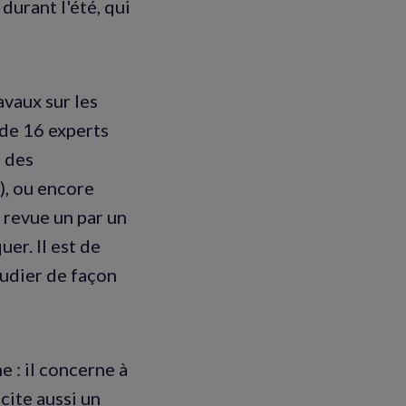
durant l'été, qui
avaux sur les
 de 16 experts
i des
), ou encore
n revue un par un
er. Il est de
tudier de façon
e : il concerne à
scite aussi un