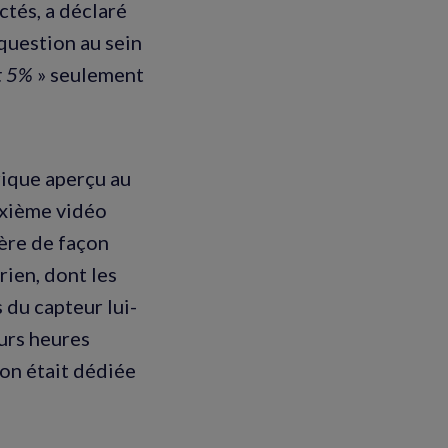
tés, a déclaré
question au sein
t 5%
» seulement
rique aperçu au
uxième vidéo
ière de façon
rien, dont les
 du capteur lui-
eurs heures
ion était dédiée