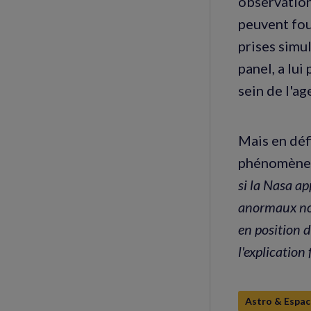
observation
peuvent fou
prises simu
panel, a lui
sein de l'ag
Mais en déf
phénomènes 
si la Nasa a
anormaux non 
en position 
l'explication 
Astro & Espac