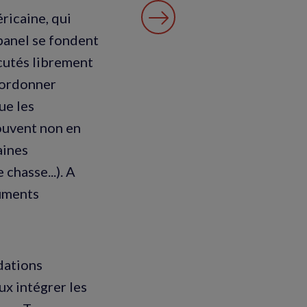
ricaine, qui
 panel se fondent
cutés librement
coordonner
ue les
souvent non en
aines
chasse...). A
ruments
ndations
x intégrer les