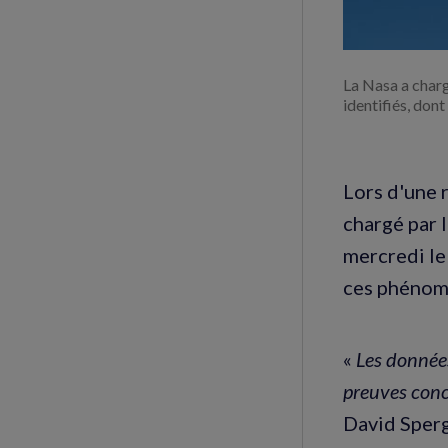
La Nasa a charg
identifiés, don
Lors d'une 
chargé par 
mercredi le
ces phénomè
«
Les données
preuves conc
David Sperg