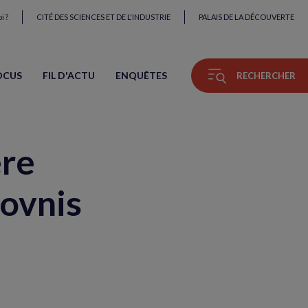
i ?
CITÉ DES SCIENCES ET DE L'INDUSTRIE
PALAIS DE LA DÉCOUVERTE
OCUS
FIL D'ACTU
ENQUÊTES
RECHERCHER
ère
 ovnis