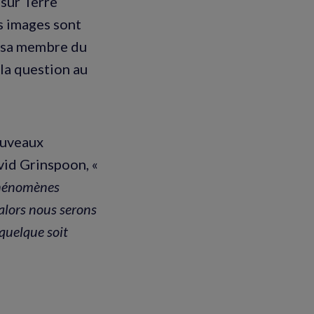
 sur Terre
s images sont
Nasa membre du
 la question au
ouveaux
vid Grinspoon, «
phénomènes
 alors nous serons
quelque soit