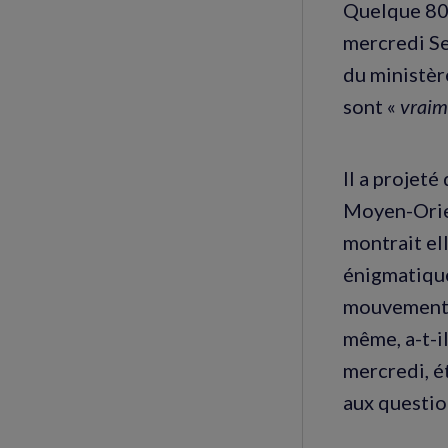
Quelque 800
mercredi Se
du ministèr
sont «
vraim
Il a projet
Moyen-Orien
montrait el
énigmatique.
mouvements 
même, a-t-il
mercredi, ét
aux questio