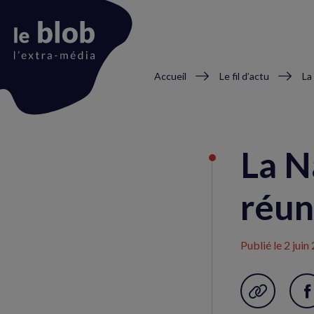
Fil
Accueil
Le fil d’actu
d'Ariane
Animation
du
La N
logo
réun
Publié le
2 juin
Garder en f
P