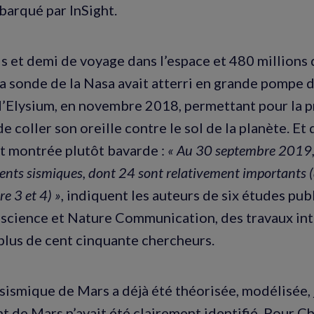
barqué par InSight.
s et demi de voyage dans l’espace et 480 millions
la sonde de la Nasa avait atterri en grande pompe d
’Elysium, en novembre 2018, permettant pour la p
e coller son oreille contre le sol de la planète. Et 
st montrée plutôt bavarde :
« Au 30 septembre 2019, 
ts sismiques, dont 24 sont relativement importants 
e 3 et 4) »
, indiquent les auteurs de six études pub
science et Nature Communication, des travaux in
plus de cent cinquante chercheurs.
é sismique de Mars a déjà été théorisée, modélisée,
 de Mars n’avait été clairement identifié. Pour Ch