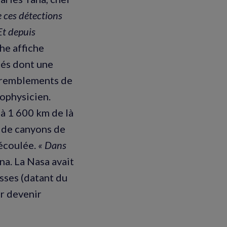
 ces détections
Et depuis
he affiche
és dont une
 tremblements de
éophysicien.
à 1 600 km de là
e de canyons de
 écoulée.
« Dans
na. La Nasa avait
sses (datant du
ur devenir