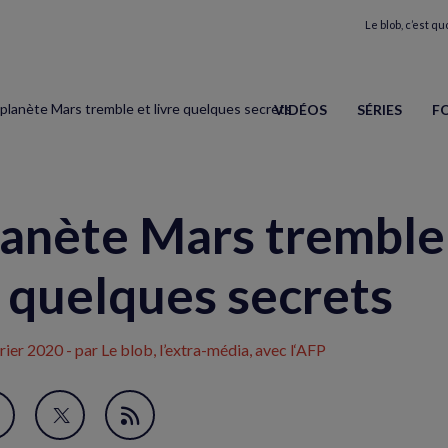
Le blob, c’est quo
 planète Mars tremble et livre quelques secrets
VIDÉOS
SÉRIES
F
lanète Mars tremble
e quelques secrets
rier 2020
- par Le blob, l’extra-média, avec l‘AFP
avori
artager
Partager
Flux