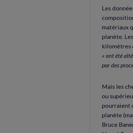
Les données
composition
matériaux q
planète. Le
kilomètres 
« ont été alt
par des proc
Mais les ch
ou supérieu
pourraient 
planète (ma
Bruce Baner