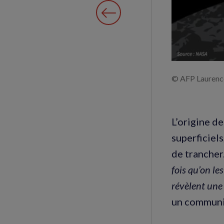
© AFP Lauren
L’origine d
superficiel
de trancher.
fois qu’on les
révèlent une
un communi