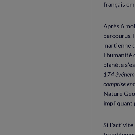
français em
Après 6 moi
parcourus, 
martienne d
l’humanité d
planète s’e
174 événemen
comprise entr
Nature Geo
impliquant 
Si l’activit
tremblement