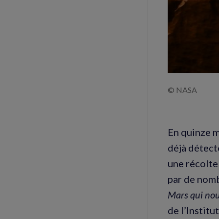
© NASA
En quinze m
déjà détect
une récolte 
par de nom
Mars qui nou
de l’Instit