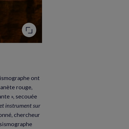
 sismographe ont
lanète rouge,
ante », secouée
et instrument sur
nonné, chercheur
e sismographe