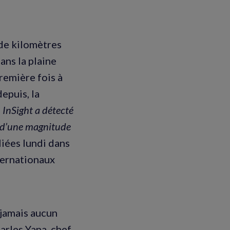
 de kilomètres
ans la plaine
remière fois à
depuis, la
InSight a détecté
(d’une magnitude
liées lundi dans
ternationaux
 jamais aucun
arles Yana, chef