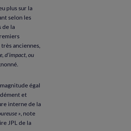
u plus sur la
nt selon les
 de la
premiers
 très anciennes,
ue, d’impact, ou
ognonné.
e magnitude égal
ondément et
re interne de la
voureuse »
, note
re JPL de la