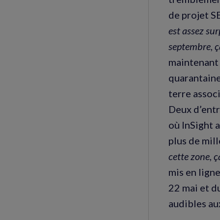
de projet SE
est assez sur
septembre, ç
maintenant
quarantaine
terre associ
Deux d’entr
où InSight 
plus de mill
cette zone, 
mis en lign
22 mai et du
audibles au