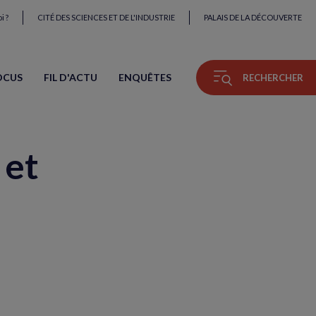
i ?
CITÉ DES SCIENCES ET DE L'INDUSTRIE
PALAIS DE LA DÉCOUVERTE
OCUS
FIL D'ACTU
ENQUÊTES
RECHERCHER
 et