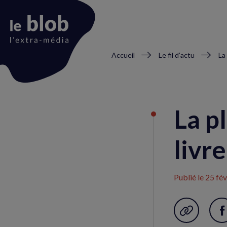
Fil
Accueil
Le fil d’actu
La
d'Ariane
Animation
du
La p
logo
livr
Publié le
25 fév
Garder en f
P