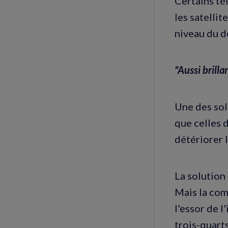
Certains té
les satellit
niveau du d
"Aussi brilla
Une des sol
que celles 
détériorer 
La solution 
Mais la comp
l'essor de l
trois-quart