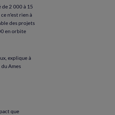
é de 2 000 à 15
 ce n'est rien à
mble des projets
00 en orbite
ux, explique à
re du Ames
mpact que