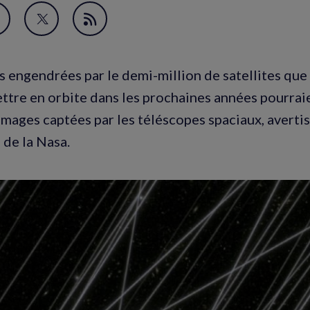
avori
artager
Partager
Flux
ur
sur
RSS
acebook
Twitter
s engendrées par le demi-million de satellites que
nouvelle
(nouvelle
ttre en orbite dans les prochaines années pourrai
enêtre)
fenêtre)
 images captées par les téléscopes spaciaux, averti
de la Nasa.