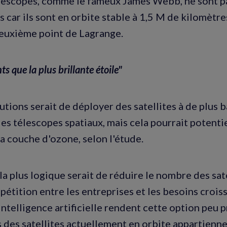
lescopes, comme le fameux James Webb, ne sont pa
es car ils sont en orbite stable à 1,5 M de kilomètre
euxième point de Lagrange.
nts que la plus brillante étoile"
utions serait de déployer des satellites à de plus b
des télescopes spatiaux, mais cela pourrait potent
la couche d'ozone, selon l'étude.
la plus logique serait de réduire le nombre des sate
étition entre les entreprises et les besoins croiss
'intelligence artificielle rendent cette option peu 
s des satellites actuellement en orbite appartienn