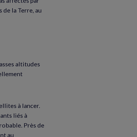
s affectés par
s de la Terre, au
asses altitudes
iellement
llites à lancer.
ants liés à
probable. Près de
ent au