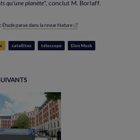
nts qu'une planète"
, conclut M. Borlaff.
:
Étude parue dans la revue Nature
(nouvelle
fenêtre)
e
satellites
télescope
Elon Musk
SUIVANTS