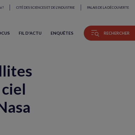
i ?
CITÉ DES SCIENCES ET DE L'INDUSTRIE
PALAIS DE LA DÉCOUVERTE
OCUS
FIL D'ACTU
ENQUÊTES
RECHERCHER
llites
ciel
 Nasa