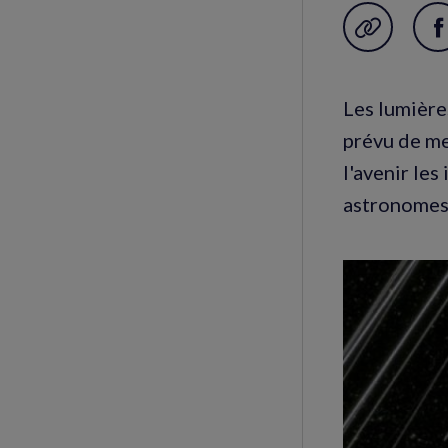
Garder en f
P
s
F
Les lumière
(
prévu de me
f
l'avenir les
astronomes 