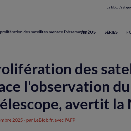
Le blob, c’est quo
La prolifération des satellites menace l'observation du ciel par télescope, avertit la Nasa
VIDÉOS
SÉRIES
F
rolifération des sate
ce l'observation du 
télescope, avertit la
embre 2025
- par LeBlob.fr, avec l'AFP