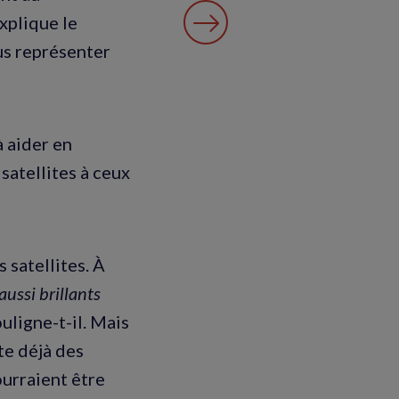
explique le
us représenter
à aider en
satellites à ceux
 satellites. À
aussi brillants
ouligne-t-il. Mais
te déjà des
ourraient être