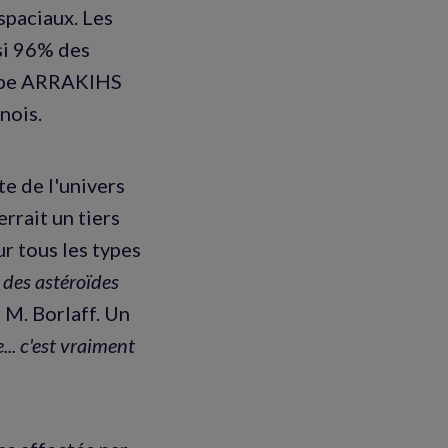
spaciaux. Les
nsi 96% des
cope ARRAKIHS
nois.
te de l'univers
rrait un tiers
r tous les types
 des astéroïdes
e M. Borlaff. Un
... c'est vraiment