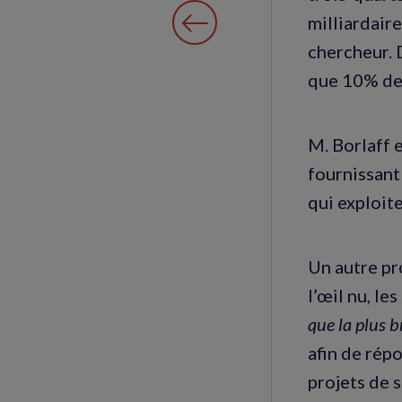
milliardaire
chercheur. 
que 10% de 
M. Borlaff 
fournissant 
qui exploit
Un autre pro
l’œil nu, le
que la plus b
afin de rép
projets de 