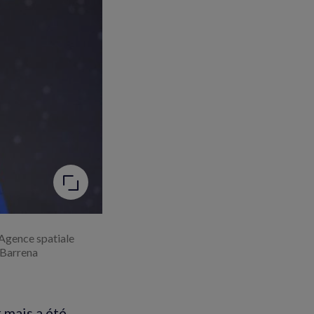
’Agence spatiale
 Barrena
 mais a été