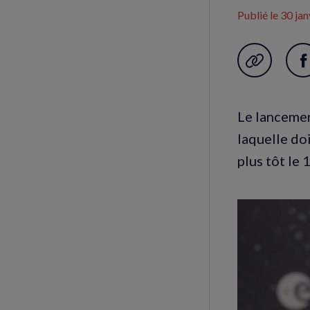
Publié le
30 jan
Garder en f
P
s
F
Le lancement
(
laquelle do
f
plus tôt le 