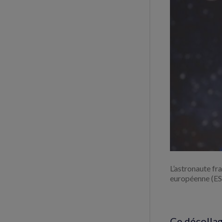
L’astronaute fr
européenne (ES
Ce décollage