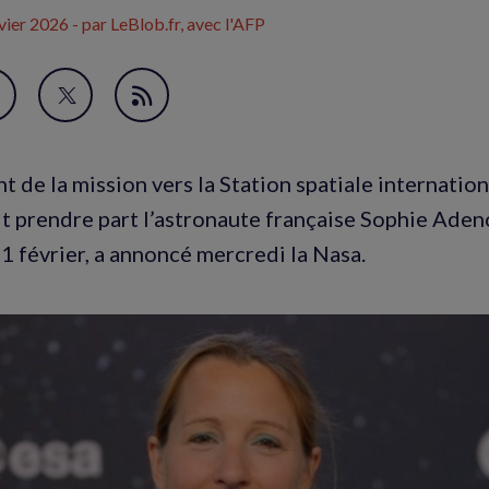
vier 2026
- par LeBlob.fr, avec l'AFP
avori
artager
Partager
Flux
ur
sur
RSS
acebook
Twitter
 de la mission vers la Station spatiale internationa
nouvelle
(nouvelle
it prendre part l’astronaute française Sophie Adeno
enêtre)
fenêtre)
11 février, a annoncé mercredi la Nasa.