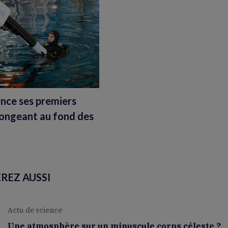
ance ses premiers
longeant au fond des
REZ AUSSI
Actu de science
Une atmosphère sur un minuscule corps céleste ?