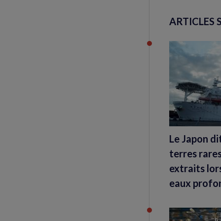
ARTICLES 
Le Japon di
terres rare
extraits lor
eaux profo