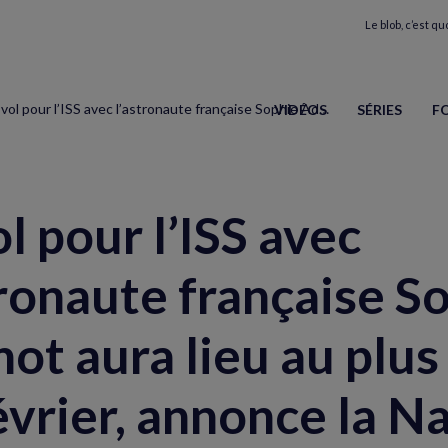
Le blob, c’est quo
Le vol pour l’ISS avec l’astronaute française Sophie Adenot aura lieu au plus tôt le 11 février, annonce la Nasa
VIDÉOS
SÉRIES
F
ol pour l’ISS avec
tronaute française S
ot aura lieu au plus 
évrier, annonce la N