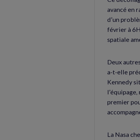
avancé en r
d’un problè
février à 6
spatiale amé
Deux autres
a-t-elle pr
Kennedy sit
l’équipage, 
premier pou
accompagnée
La Nasa cher