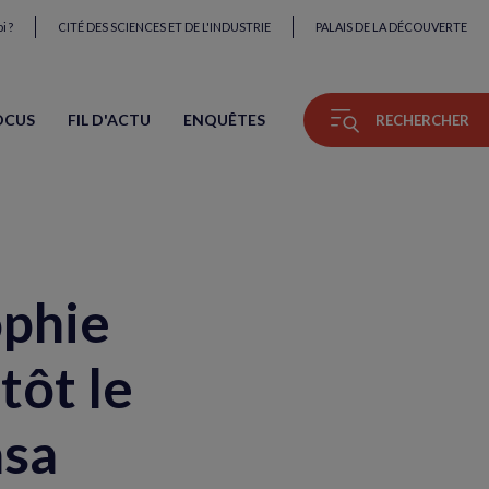
i ?
CITÉ DES SCIENCES ET DE L'INDUSTRIE
PALAIS DE LA DÉCOUVERTE
OCUS
FIL D'ACTU
ENQUÊTES
RECHERCHER
ophie
tôt le
asa