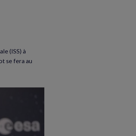
le (ISS) à
t se fera au