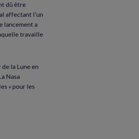
nt dû être
l affectant l’un
de lancement a
quelle travaille
r de la Lune en
 La Nasa
es » pour les