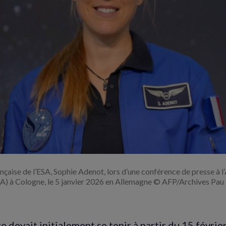
Agrandir
l'image
ançaise de l’ESA, Sophie Adenot, lors d’une conférence de presse à l
A) à Cologne, le 5 janvier 2026 en Allemagne © AFP/Archives Pau
 devait initialement se tenir à partir du 15 février