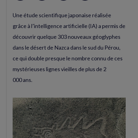
sur
sur
RSS
Une étude scientifique japonaise réalisée
Facebook
Twitter
(nouvelle
(nouvelle
grâce à l’intelligence artificielle (IA) a permis de
fenêtre)
fenêtre)
découvrir quelque 303 nouveaux géoglyphes
dans le désert de Nazca dans le sud du Pérou,
ce qui double presque le nombre connu de ces
mystérieuses lignes vieilles de plus de 2
000 ans.