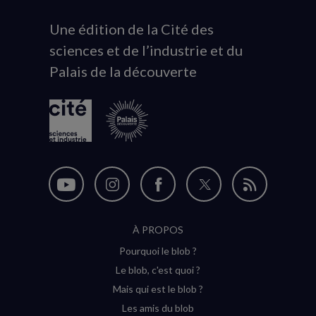
Une édition de la Cité des
Animation
sciences et de l’industrie et du
du
Palais de la découverte
logo
Nous
Nous
Nous
Nous
Flux
suivre
suivre
suivre
suivre
RSS
À PROPOS
sur
sur
sur
sur
Pourquoi le blob ?
YouTube
Instagram
Facebook
Twitter
Le blob, c'est quoi ?
(nouvelle
(nouvelle
(nouvelle
(nouvelle
Mais qui est le blob ?
fenêtre)
fenêtre)
fenêtre)
fenêtre)
Les amis du blob