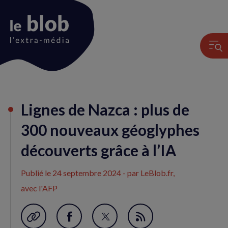
Animation
Lignes de Nazca : plus de
du
logo
300 nouveaux géoglyphes
découverts grâce à l’IA
Publié le
24 septembre 2024
- par LeBlob.fr,
avec l'AFP
Garder en favori
Partager
Partager
Flux