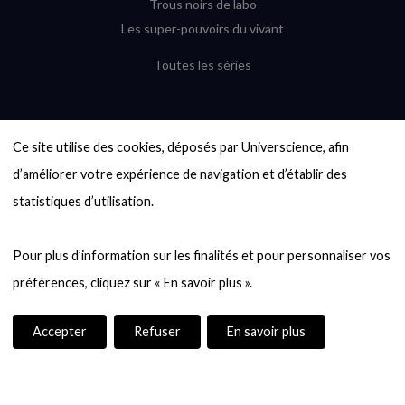
Trous noirs de labo
Les super-pouvoirs du vivant
Toutes les séries
DERNIÈRES ENQUÊTES
Ce site utilise des cookies, déposés par Universcience, afin 
6000 exoplanètes, et pas de « Terre »
en vue ?
d’améliorer votre expérience de navigation et d’établir des 
Quel avenir pour les cryptos ?
statistiques d’utilisation.

Un loup préhistorique ressuscité ? La
désextinction en question
Pour plus d’information sur les finalités et pour personnaliser vos 
Entre mathématiques et politique : la
quête d’un vote équitable
Évaluer l’intelligence humaine : un vrai
casse-tête
Accepter
Refuser
En savoir plus
Toutes les enquêtes