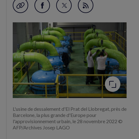
Garder en favori
Partager
Partager
Flux
sur
sur
RSS
Facebook
Twitter
(nouvelle
(nouvelle
fenêtre)
fenêtre)
Agrandir
l'image
L'usine de dessalement d'El Prat del Llobregat, près de
Barcelone, la plus grande d'Europe pour
l'approvisionnement urbain, le 28 novembre 2022 ©
AFP/Archives Josep LAGO