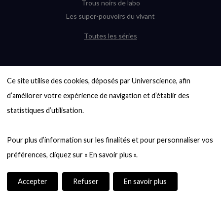
Trous noirs de labo
Les super-pouvoirs du vivant
Toutes les séries
DERNIÈRES ENQUÊTES
Ce site utilise des cookies, déposés par Universcience, afin 
6000 exoplanètes, et pas de « Terre »
en vue ?
d’améliorer votre expérience de navigation et d’établir des 
Quel avenir pour les cryptos ?
statistiques d’utilisation.

Un loup préhistorique ressuscité ? La
désextinction en question
Pour plus d’information sur les finalités et pour personnaliser vos 
Entre mathématiques et politique : la
quête d’un vote équitable
Évaluer l’intelligence humaine : un vrai
casse-tête
Accepter
Refuser
En savoir plus
Toutes les enquêtes