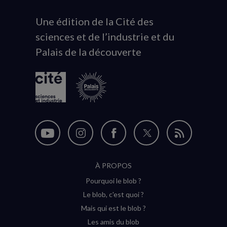
Une édition de la Cité des
Animation
sciences et de l’industrie et du
du
Palais de la découverte
logo
Nous
Nous
Nous
Nous
Flux
suivre
suivre
suivre
suivre
RSS
À PROPOS
sur
sur
sur
sur
Pourquoi le blob ?
YouTube
Instagram
Facebook
Twitter
Le blob, c'est quoi ?
(nouvelle
(nouvelle
(nouvelle
(nouvelle
Mais qui est le blob ?
fenêtre)
fenêtre)
fenêtre)
fenêtre)
Les amis du blob