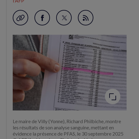
l'AFP
Garder en favori
Partager
Partager
Flux
sur
sur
RSS
Facebook
Twitter
(nouvelle
(nouvelle
fenêtre)
fenêtre)
Agrandir
l'image
Le maire de Villy (Yonne), Richard Philbiche, montre
les résultats de son analyse sanguine, mettant en
évidence la présence de PFAS, le 30 septembre 2025