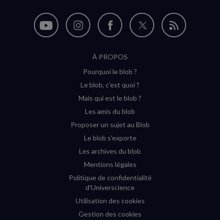
Nous
Nous
Nous
Nous
Flux
suivre
suivre
suivre
suivre
RSS
À PROPOS
sur
sur
sur
sur
Pourquoi le blob ?
YouTube
Instagram
Facebook
Twitter
Le blob, c'est quoi ?
(nouvelle
(nouvelle
(nouvelle
(nouvelle
Mais qui est le blob ?
fenêtre)
fenêtre)
fenêtre)
fenêtre)
Les amis du blob
Proposer un sujet au Blob
Le blob s'exporte
Les archives du blob
Mentions légales
Politique de confidentialité
d'Universcience
Utilisation des cookies
Gestion des cookies