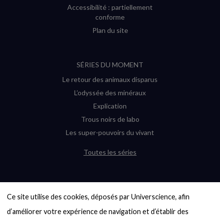
Accessibilité : partiellement
conforme
Plan du site
SÉRIES DU MOMENT
Le retour des animaux disparus
L’odyssée des minéraux
Explication
Trous noirs de labo
Les super-pouvoirs du vivant
Toutes les séries
DERNIÈRES ENQUÊTES
Ce site utilise des cookies, déposés par Universcience, afin 
6000 exoplanètes, et pas de « Terre »
en vue ?
d’améliorer votre expérience de navigation et d’établir des 