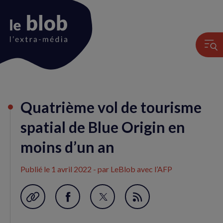
Animation
Quatrième vol de tourisme
du
logo
spatial de Blue Origin en
moins d’un an
Publié le
1 avril 2022
- par LeBlob avec l’AFP
Garder en favori
Partager
Partager
Flux
sur
sur
RSS