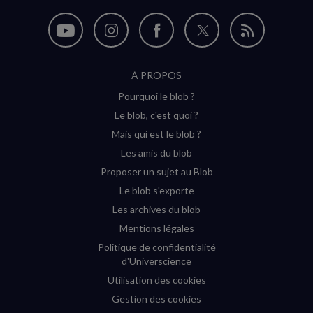
Nous
Nous
Nous
Nous
Flux
suivre
suivre
suivre
suivre
RSS
À PROPOS
sur
sur
sur
sur
Pourquoi le blob ?
YouTube
Instagram
Facebook
Twitter
Le blob, c'est quoi ?
(nouvelle
(nouvelle
(nouvelle
(nouvelle
Mais qui est le blob ?
fenêtre)
fenêtre)
fenêtre)
fenêtre)
Les amis du blob
Proposer un sujet au Blob
Le blob s'exporte
Les archives du blob
Mentions légales
Politique de confidentialité
d'Universcience
Utilisation des cookies
Gestion des cookies