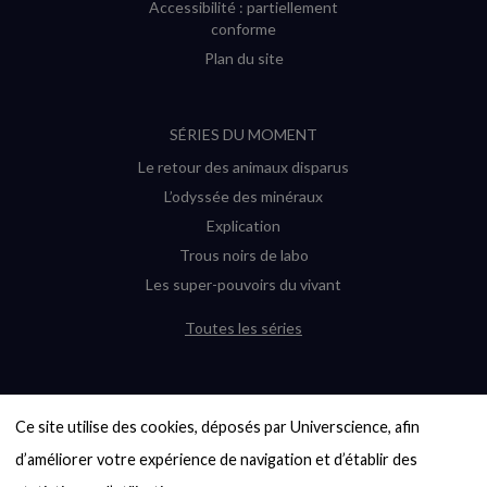
Accessibilité : partiellement
conforme
Plan du site
SÉRIES DU MOMENT
Le retour des animaux disparus
L’odyssée des minéraux
Explication
Trous noirs de labo
Les super-pouvoirs du vivant
Toutes les séries
DERNIÈRES ENQUÊTES
Ce site utilise des cookies, déposés par Universcience, afin 
6000 exoplanètes, et pas de « Terre »
en vue ?
d’améliorer votre expérience de navigation et d’établir des 