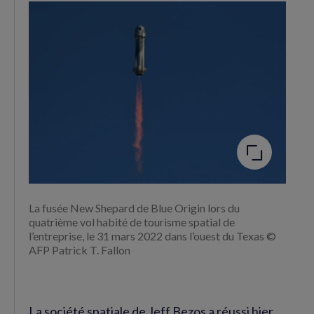
Facebook
Twitter
(nouvelle
(nouvelle
fenêtre)
fenêtre)
Agrandir
l'image
La fusée New Shepard de Blue Origin lors du
quatrième vol habité de tourisme spatial de
l’entreprise, le 31 mars 2022 dans l’ouest du Texas ©
AFP Patrick T. Fallon
La société spatiale de Jeff Bezos a réussi hier